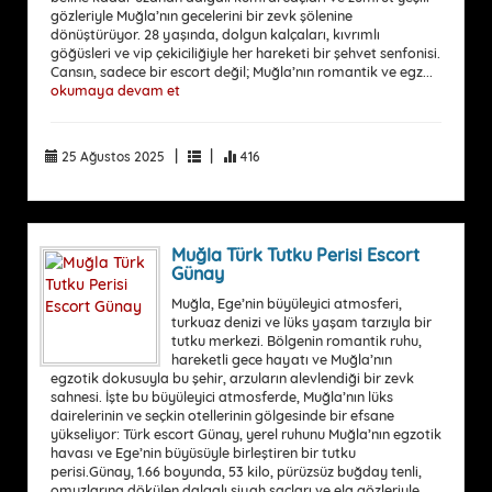
gözleriyle Muğla’nın gecelerini bir zevk şölenine
dönüştürüyor. 28 yaşında, dolgun kalçaları, kıvrımlı
göğüsleri ve vip çekiciliğiyle her hareketi bir şehvet senfonisi.
Cansın, sadece bir escort değil; Muğla’nın romantik ve egz...
okumaya devam et
|
|
25 Ağustos 2025
416
Muğla Türk Tutku Perisi Escort
Günay
Muğla, Ege’nin büyüleyici atmosferi,
turkuaz denizi ve lüks yaşam tarzıyla bir
tutku merkezi. Bölgenin romantik ruhu,
hareketli gece hayatı ve Muğla’nın
egzotik dokusuyla bu şehir, arzuların alevlendiği bir zevk
sahnesi. İşte bu büyüleyici atmosferde, Muğla’nın lüks
dairelerinin ve seçkin otellerinin gölgesinde bir efsane
yükseliyor: Türk escort Günay, yerel ruhunu Muğla’nın egzotik
havası ve Ege’nin büyüsüyle birleştiren bir tutku
perisi.Günay, 1.66 boyunda, 53 kilo, pürüzsüz buğday tenli,
omuzlarına dökülen dalgalı siyah saçları ve ela gözleriyle