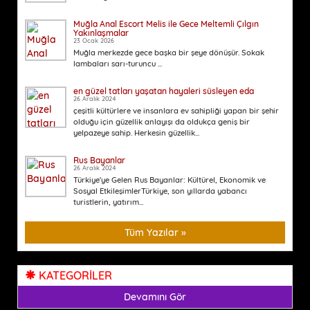
Muğla Anal Escort Melis ile Gece Meltemli Çılgın
Yakınlaşmalar
23 Ocak 2026
Muğla merkezde gece başka bir şeye dönüşür. Sokak
lambaları sarı-turuncu ...
en güzel tatları yaşatan hayaleri süsleyen eda
26 Aralık 2024
çeşitli kültürlere ve insanlara ev sahipliği yapan bir şehir
olduğu için güzellik anlayışı da oldukça geniş bir
yelpazeye sahip. Herkesin güzellik...
Rus Bayanlar
26 Aralık 2024
Türkiye'ye Gelen Rus Bayanlar: Kültürel, Ekonomik ve
Sosyal EtkileşimlerTürkiye, son yıllarda yabancı
turistlerin, yatırım...
Tüm Yazılar »
KATEGORİLER
Devamını Gör