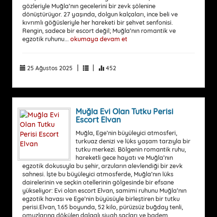
gözleriyle Muğla’nın gecelerini bir zevk şölenine
dönüştürüyor. 27 yaşında, dolgun kalçaları, ince beli ve
kıvrımlı göğüsleriyle her hareketi bir şehvet senfonisi.
Rengin, sadece bir escort değil; Muğla’nın romantik ve
egzotik ruhunu...
okumaya devam et
|
|
25 Ağustos 2025
452
Muğla Evi Olan Tutku Perisi
Escort Elvan
Muğla, Ege’nin büyüleyici atmosferi,
turkuaz denizi ve lüks yaşam tarzıyla bir
tutku merkezi. Bölgenin romantik ruhu,
hareketli gece hayatı ve Muğla’nın
egzotik dokusuyla bu şehir, arzuların alevlendiği bir zevk
sahnesi. İşte bu büyüleyici atmosferde, Muğla’nın lüks
dairelerinin ve seçkin otellerinin gölgesinde bir efsane
yükseliyor: Evi olan escort Elvan, samimi ruhunu Muğla’nın
egzotik havası ve Ege’nin büyüsüyle birleştiren bir tutku
perisi.Elvan, 1.65 boyunda, 52 kilo, pürüzsüz buğday tenli,
omuzlarına dökülen dalgalı siyah saçları ve badem