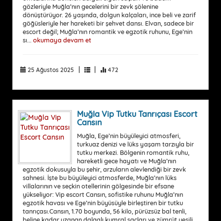
gözleriyle Muğla’nın gecelerini bir zevk şölenine
dönüştürüyor. 26 yaşında, dolgun kalçaları, ince beli ve zarif
göğüsleriyle her hareketi bir şehvet dansı. Elvan, sadece bir
escort değil; Muğla’nın romantik ve egzotik ruhunu, Ege’nin
sı...
okumaya devam et
|
|
25 Ağustos 2025
472
Muğla Vip Tutku Tanrıçası Escort
Cansın
Muğla, Ege’nin büyüleyici atmosferi,
turkuaz denizi ve lüks yaşam tarzıyla bir
tutku merkezi. Bölgenin romantik ruhu,
hareketli gece hayatı ve Muğla’nın
egzotik dokusuyla bu şehir, arzuların alevlendiği bir zevk
sahnesi. İşte bu büyüleyici atmosferde, Muğla’nın lüks
villalarının ve seçkin otellerinin gölgesinde bir efsane
yükseliyor: Vip escort Cansın, sofistike ruhunu Muğla’nın
egzotik havası ve Ege’nin büyüsüyle birleştiren bir tutku
tanrıçası.Cansın, 1.70 boyunda, 56 kilo, pürüzsüz bal tenli,
beline kadar uzanan dalgalı kumral saçları ve zümrüt yeşili