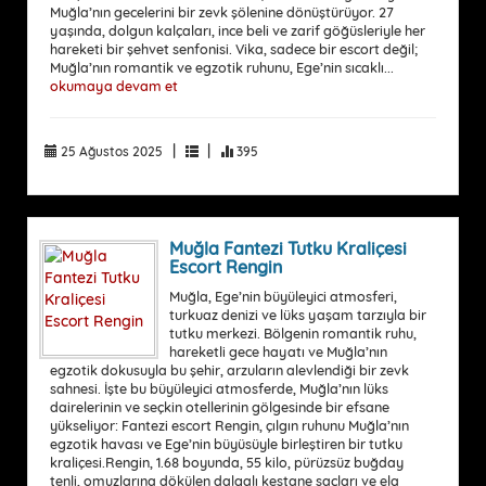
Muğla’nın gecelerini bir zevk şölenine dönüştürüyor. 27
yaşında, dolgun kalçaları, ince beli ve zarif göğüsleriyle her
hareketi bir şehvet senfonisi. Vika, sadece bir escort değil;
Muğla’nın romantik ve egzotik ruhunu, Ege’nin sıcaklı...
okumaya devam et
|
|
25 Ağustos 2025
395
Muğla Fantezi Tutku Kraliçesi
Escort Rengin
Muğla, Ege’nin büyüleyici atmosferi,
turkuaz denizi ve lüks yaşam tarzıyla bir
tutku merkezi. Bölgenin romantik ruhu,
hareketli gece hayatı ve Muğla’nın
egzotik dokusuyla bu şehir, arzuların alevlendiği bir zevk
sahnesi. İşte bu büyüleyici atmosferde, Muğla’nın lüks
dairelerinin ve seçkin otellerinin gölgesinde bir efsane
yükseliyor: Fantezi escort Rengin, çılgın ruhunu Muğla’nın
egzotik havası ve Ege’nin büyüsüyle birleştiren bir tutku
kraliçesi.Rengin, 1.68 boyunda, 55 kilo, pürüzsüz buğday
tenli, omuzlarına dökülen dalgalı kestane saçları ve ela