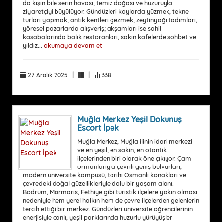
da kışın bile serin havası, temiz doğası ve huzuruyla
ziyaretçiyi büyülüyor. Gündüzleri koylarda yüzmek, tekne
turları yapmak, antik kentleri gezmek, zeytinyağı tadımları,
yöresel pazarlarda alışveriş; akşamları ise sahil
kasabalarında balık restoranları, sakin kafelerde sohbet ve
yıldız...
okumaya devam et
|
|
27 Aralık 2025
338
Muğla Merkez Yeşil Dokunuş
Escort İpek
Muğla Merkez, Muğla ilinin idari merkezi
ve en yeşil, en sakin, en otantik
ilçelerinden biri olarak öne çıkıyor. Çam
ormanlarıyla çevrili geniş bulvarları,
modern üniversite kampüsü, tarihi Osmanlı konakları ve
çevredeki doğal güzellikleriyle dolu bir yaşam alanı.
Bodrum, Marmaris, Fethiye gibi turistik ilçelere yakın olması
nedeniyle hem yerel halkın hem de çevre ilçelerden gelenlerin
tercih ettiği bir merkez. Gündüzleri üniversite öğrencilerinin
enerjisiyle canlı, yeşil parklarında huzurlu yürüyüşler