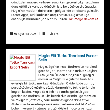
gündüzleri macera ve huzur sunarken geceleri çılgın arzuların
dans ettiği bir vahaya dönüşür. İşte bu büyüleyici dünyada,
Muğla’nın modern dairelerinin gölgesinde bir efsane yükselir:
Escort Ayşe, Türk kadınının ateşli ruhunu Muğla’nın Ege
enerjisiyle harmanlayan bir tutku sireni.
okumaya devam et
|
|
30 Ağustos 2025
473
Mugla Elit Tutku Tanricasi Escort
Selin
Muğla, Ege’nin incisi, Bodrum’un hareketli
gece hayatı, Marmaris’in turkuaz koyları,
Fethiye’nin Ölüdeniz Plajı’nın büyüleyici
mavisi ve Muğla Eski Şehir’in tarihi taş
evleriyle bir tutku merkezi. Gündüzleri Ölüdeniz’de yamaç
paraşütüyle gökyüzüne süzül, Marmaris’te tekne turlarıyla
koyları keşfet, Muğla Eski Şehir’de tarihe yolculuk yap;
geceleri ise Bodrum’un lüks beach clublarında Ege mezeleri
ve rakıyla ziyafet çek, canlı müzik eşliğinde dans et ve
Akdeniz’in ılık esintisiyle zevklerin merkezine dal. Muğla’nın
bohem ve enerjik atmosferi, gündüzleri macera ve huzur