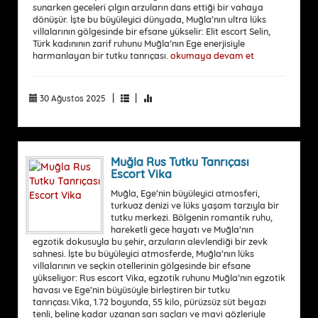
sunarken geceleri çılgın arzuların dans ettiği bir vahaya
dönüşür. İşte bu büyüleyici dünyada, Muğla’nın ultra lüks
villalarının gölgesinde bir efsane yükselir: Elit escort Selin,
Türk kadınının zarif ruhunu Muğla’nın Ege enerjisiyle
harmanlayan bir tutku tanrıçası.
okumaya devam et
|
|
30 Ağustos 2025
Muğla Rus Tutku Tanrıçası
Escort Vika
Muğla, Ege’nin büyüleyici atmosferi,
turkuaz denizi ve lüks yaşam tarzıyla bir
tutku merkezi. Bölgenin romantik ruhu,
hareketli gece hayatı ve Muğla’nın
egzotik dokusuyla bu şehir, arzuların alevlendiği bir zevk
sahnesi. İşte bu büyüleyici atmosferde, Muğla’nın lüks
villalarının ve seçkin otellerinin gölgesinde bir efsane
yükseliyor: Rus escort Vika, egzotik ruhunu Muğla’nın egzotik
havası ve Ege’nin büyüsüyle birleştiren bir tutku
tanrıçası.Vika, 1.72 boyunda, 55 kilo, pürüzsüz süt beyazı
tenli, beline kadar uzanan sarı saçları ve mavi gözleriyle