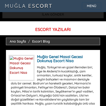
SQLSTATE[42000]: Syntax error or access violation: 1115 Unknown
MUĞLA ESCORT
MENÜ
character set: 'uf8'
İLAN GÖNDER
ESCORT YAZILARI
Ana Sayfa
Escort Blog
Muğla Genel Masal Gecesi
Dokunuş Escort Nisa
Muğla, Türkiye’nin en güzel illerinden biri;
Ege ile Akdeniz’in kucaklaştığı, çam
ormanları, turkuaz koylar, antik kentler,
zeytin bahçeleri ve masmavi deniziyle
dolu bir cennet. Bodrum’un hareketli geceleri, Marmaris’in
palmiyeli limanları, Fethiye’nin Ölüdeniz’i, Datça’nın bakir
koyları, Milas’ın tarihi kalıntıları, Seydikemer’in yeşil vadileri,
Ortaca’nın Dalyan’ı, Köyceğiz Gölü’nün sazlıkları, Ula’nın
doğal güzellikleri ve Kavaklıdere’nin yaylalarıyla tam bir
çeşitlilik harikası. Muğla, yazın turistik kalabalığıyla ünlü olsa