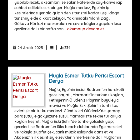
yapılabilecek, akşamları ise sakin kafelerde çay-kahve içip
sohbet edilebilecek bir yer. Muğla merkez, Ege'nin iç
kesimlerinde yer aldığı için deniz turizmi kadar yeşil doğa
turizmiyle de dikkat çekiyor. Yakınındaki Yılanlı Dağı,
Gökova Körfezi manzaraları ve çevre köylere yapılan kısa
gezilerle dolu bir hafta son...
okumaya devam et
|
|
24 Aralık 2025
334
Mugla Esmer Tutku Perisi Escort
Derya
Muğla, Ege’nin incisi, Bodrum’un hareketli
gece hayatı, Marmaris’in turkuaz koyları,
Fethiye’nin Ölüdeniz Plajı’nın büyüleyici
mavisi ve Muğla Eski Şehir’in tarihi taş
evleriyle bir tutku merkezi. Gündüzleri Ölüdeniz’de yamaç
paraşütüyle gökyüzüne süzül, Marmaris’te tekne turlarıyla
koyları keşfet, Muğla Eski Şehir’de tarihe yolculuk yap;
geceleri ise Bodrum’un lüks beach clublarında Ege mezeleri
ve rakıyla ziyafet çek, canlı müzik eşliğinde dans et ve
Akdeniz’in ılık esintisiyle zevklerin merkezine dal. Muğla’nın