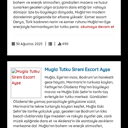
bohem ve enerjik atmosferi, gündüzleri macera ve huzur
sunarken geceleri çılgın arzuların dans ettiği bir vahaya
dönüşür. İşte bu büyüleyici dünyada, Muğla’nın modern
dairelerinin gölgesinde bir efsane yükselir: Esmer escort
Derya, Türk kadınının narin ve esmer ruhunu Muğla’nın Ege
enerjisiyle harmanlayan bir tutku perisi.
okumaya devam et
|
|
30 Ağustos 2025
490
Mugla Tutku Sireni Escort Ayşe
Muğla, Ege’nin incisi, Bodrum’un hareketli
gece hayatı, Marmaris’in turkuaz koyları,
Fethiye’nin Ölüdeniz Plajı’nın büyüleyici
mavisi ve Muğla Eski Şehir’in tarihi taş
evleriyle bir tutku merkezi. Gündüzleri
Ölüdeniz’de yamaç paraşütüyle gökyüzüne süzül,
Marmaris’te tekne turlarıyla koyları keşfet, Muğla Eski
Şehir’de tarihe yolculuk yap; geceleri ise Bodrum’un lüks
beach clublarında Ege mezeleri ve rakıyla ziyafet çek, canlı
müzik eşliğinde dans et ve Akdeniz’in ılık esintisiyle zevklerin
merkezine dal. Muğla’nın bohem ve enerjik atmosferi,