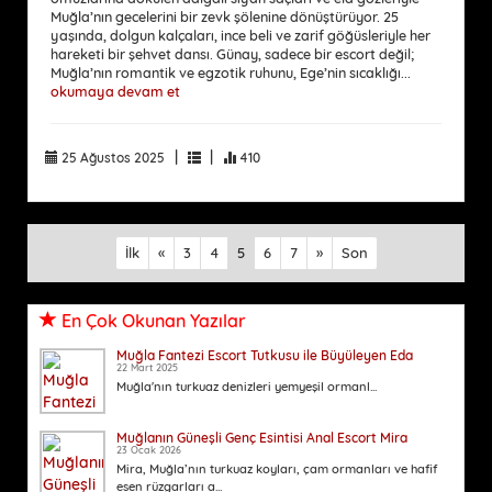
Muğla’nın gecelerini bir zevk şölenine dönüştürüyor. 25
yaşında, dolgun kalçaları, ince beli ve zarif göğüsleriyle her
hareketi bir şehvet dansı. Günay, sadece bir escort değil;
Muğla’nın romantik ve egzotik ruhunu, Ege’nin sıcaklığı...
okumaya devam et
|
|
25 Ağustos 2025
410
İlk
«
3
4
5
6
7
»
Son
En Çok Okunan Yazılar
Muğla Fantezi Escort Tutkusu ile Büyüleyen Eda
22 Mart 2025
Muğla'nın turkuaz denizleri yemyeşil ormanl...
Muğlanın Güneşli Genç Esintisi Anal Escort Mira
23 Ocak 2026
Mira, Muğla’nın turkuaz koyları, çam ormanları ve hafif
esen rüzgarları a...