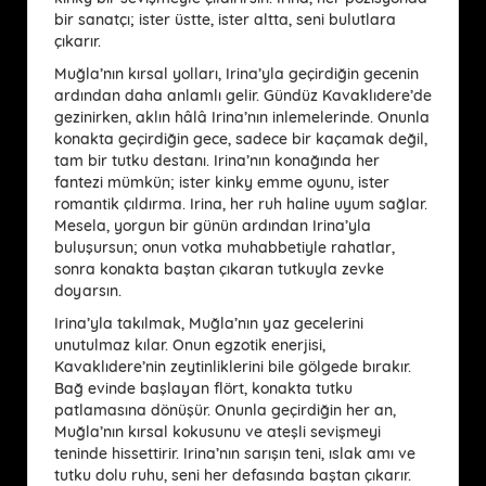
bir sanatçı; ister üstte, ister altta, seni bulutlara
çıkarır.
Muğla’nın kırsal yolları, Irina’yla geçirdiğin gecenin
ardından daha anlamlı gelir. Gündüz Kavaklıdere’de
gezinirken, aklın hâlâ Irina’nın inlemelerinde. Onunla
konakta geçirdiğin gece, sadece bir kaçamak değil,
tam bir tutku destanı. Irina’nın konağında her
fantezi mümkün; ister kinky emme oyunu, ister
romantik çıldırma. Irina, her ruh haline uyum sağlar.
Mesela, yorgun bir günün ardından Irina’yla
buluşursun; onun votka muhabbetiyle rahatlar,
sonra konakta baştan çıkaran tutkuyla zevke
doyarsın.
Irina’yla takılmak, Muğla’nın yaz gecelerini
unutulmaz kılar. Onun egzotik enerjisi,
Kavaklıdere’nin zeytinliklerini bile gölgede bırakır.
Bağ evinde başlayan flört, konakta tutku
patlamasına dönüşür. Onunla geçirdiğin her an,
Muğla’nın kırsal kokusunu ve ateşli sevişmeyi
teninde hissettirir. Irina’nın sarışın teni, ıslak amı ve
tutku dolu ruhu, seni her defasında baştan çıkarır.