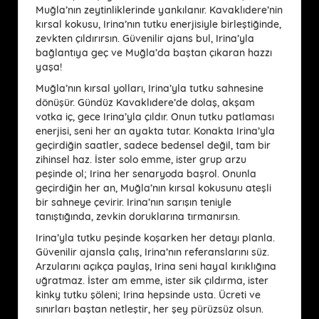
Muğla’nın zeytinliklerinde yankılanır. Kavaklıdere’nin
kırsal kokusu, Irina’nın tutku enerjisiyle birleştiğinde,
zevkten çıldırırsın. Güvenilir ajans bul, Irina’yla
bağlantıya geç ve Muğla’da baştan çıkaran hazzı
yaşa!
Muğla’nın kırsal yolları, Irina’yla tutku sahnesine
dönüşür. Gündüz Kavaklıdere’de dolaş, akşam
votka iç, gece Irina’yla çıldır. Onun tutku patlaması
enerjisi, seni her an ayakta tutar. Konakta Irina’yla
geçirdiğin saatler, sadece bedensel değil, tam bir
zihinsel haz. İster solo emme, ister grup arzu
peşinde ol; Irina her senaryoda başrol. Onunla
geçirdiğin her an, Muğla’nın kırsal kokusunu ateşli
bir sahneye çevirir. Irina’nın sarışın teniyle
tanıştığında, zevkin doruklarına tırmanırsın.
Irina’yla tutku peşinde koşarken her detayı planla.
Güvenilir ajansla çalış, Irina’nın referanslarını süz.
Arzularını açıkça paylaş, Irina seni hayal kırıklığına
uğratmaz. İster am emme, ister sik çıldırma, ister
kinky tutku şöleni; Irina hepsinde usta. Ücreti ve
sınırları baştan netleştir, her şey pürüzsüz olsun.