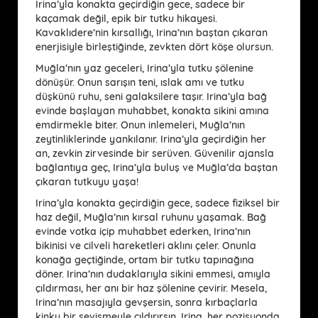
Irina’yla konakta geçirdiğin gece, sadece bir
kaçamak değil, epik bir tutku hikayesi.
Kavaklıdere’nin kırsallığı, Irina’nın baştan çıkaran
enerjisiyle birleştiğinde, zevkten dört köşe olursun.
Muğla’nın yaz geceleri, Irina’yla tutku şölenine
dönüşür. Onun sarışın teni, ıslak amı ve tutku
düşkünü ruhu, seni galaksilere taşır. Irina’yla bağ
evinde başlayan muhabbet, konakta sikini amına
emdirmekle biter. Onun inlemeleri, Muğla’nın
zeytinliklerinde yankılanır. Irina’yla geçirdiğin her
an, zevkin zirvesinde bir serüven. Güvenilir ajansla
bağlantıya geç, Irina’yla buluş ve Muğla’da baştan
çıkaran tutkuyu yaşa!
Irina’yla konakta geçirdiğin gece, sadece fiziksel bir
haz değil, Muğla’nın kırsal ruhunu yaşamak. Bağ
evinde votka içip muhabbet ederken, Irina’nın
bikinisi ve cilveli hareketleri aklını çeler. Onunla
konağa geçtiğinde, ortam bir tutku tapınağına
döner. Irina’nın dudaklarıyla sikini emmesi, amıyla
çıldırması, her anı bir haz şölenine çevirir. Mesela,
Irina’nın masajıyla gevşersin, sonra kırbaçlarla
kinky bir sevişmeyle çıldırırsın. Irina, her pozisyonda