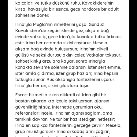
kalçaları ve tutku düşkünü ruhu, Kavaklıdere’nin
kırsal havasıyla birleşince, gece hardcore bir adult
sahnesine döner.
Irina’yla Muğla’nın nimetlerini yaşa. Gündüz
Kavaklıdere’de zeytinliklerde gez, akşam bağ
evinde votka iç, gece Irina’yla konakta tutku fırtınası
estir. Irina her ortamda sikini coşturur. Mesela,
akşam bağ evinde buluşursun; Irina’nın cilveli
gülüşü ve seksi duruşu aklını çeler. Votkalar tokuşur,
sohbet kinky arzulara kayar, sonra Irina’yla
konakta sevişme şölenine dalarsın. İster sert emme,
ister amla çıldırma, ister grup hazları; Irina hepsini
tutkuyla sunar. Rus aksanıyla fantezilerini uçurur.
Irina’yla her an, sikini yıldızlara taşır.
Escort hizmeti alırken dikkatli ol. Irina gibi bir
baştan çıkaran kraliçeyle takılıyorsan, ajansın
güvenilirliğini süz. İnternette yorumları oku,
referansları incele. Irina’nın ajansı sağlam, ama
temkinli davran. Ne tür bir haz istediğini netleştir;
Irina en sapıkça fantezilerini gerçeğe çevirir. Mesela,
grup mu istiyorsun? Irina arkadaşlarını çağırır,