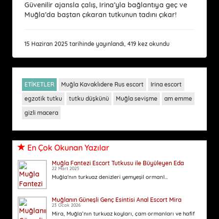
Güvenilir ajansla çalış, Irina’yla bağlantıya geç ve
Muğla’da baştan çıkaran tutkunun tadını çıkar!
15 Haziran 2025 tarihinde yayınlandı, 419 kez okundu
ETİKETLER
Muğla Kavaklıdere Rus escort
Irina escort
egzotik tutku
tutku düşkünü
Muğla sevişme
am emme
gizli macera
En Çok Okunan Yazılar
Muğla Fantezi Escort Tutkusu ile Büyüleyen Eda
22 Mart 2025
Muğla'nın turkuaz denizleri yemyeşil ormanl...
Muğlanın Güneşli Genç Esintisi Anal Escort Mira
23 Ocak 2026
Mira, Muğla’nın turkuaz koyları, çam ormanları ve hafif