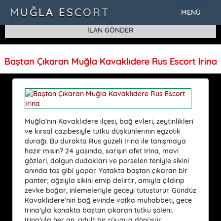
SQLSTATE[42000]: Syntax error or access violation: 1115 Unknown
MUĞLA ESCORT
MENÜ
character set: 'uf8'
İLAN GÖNDER
Baştan Çıkaran Muğla Kavaklıdere Rus Escort Irina
Muğla’nın Kavaklıdere ilçesi, bağ evleri, zeytinlikleri
ve kırsal cazibesiyle tutku düşkünlerinin egzotik
durağı. Bu durakta Rus güzeli Irina ile tanışmaya
hazır mısın? 24 yaşında, sarışın afet Irina, mavi
gözleri, dolgun dudakları ve porselen teniyle sikini
anında taş gibi yapar. Yatakta baştan çıkaran bir
panter; ağzıyla sikini emip delirtir, amıyla çıldırıp
zevke boğar, inlemeleriyle geceyi tutuşturur. Gündüz
Kavaklıdere’nin bağ evinde votka muhabbeti, gece
Irina’yla konakta baştan çıkaran tutku şöleni.
Irina’yla her an, adult bir rüyaya dönüşür.