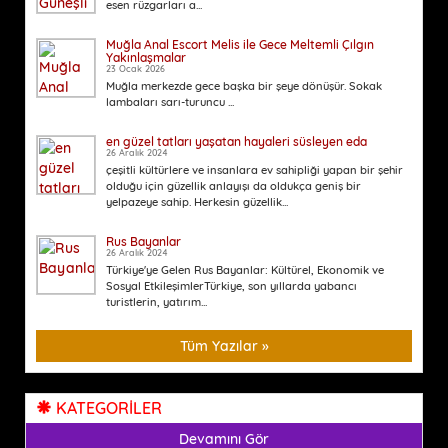
esen rüzgarları a...
Muğla Anal Escort Melis ile Gece Meltemli Çılgın
Yakınlaşmalar
23 Ocak 2026
Muğla merkezde gece başka bir şeye dönüşür. Sokak
lambaları sarı-turuncu ...
en güzel tatları yaşatan hayaleri süsleyen eda
26 Aralık 2024
çeşitli kültürlere ve insanlara ev sahipliği yapan bir şehir
olduğu için güzellik anlayışı da oldukça geniş bir
yelpazeye sahip. Herkesin güzellik...
Rus Bayanlar
26 Aralık 2024
Türkiye'ye Gelen Rus Bayanlar: Kültürel, Ekonomik ve
Sosyal EtkileşimlerTürkiye, son yıllarda yabancı
turistlerin, yatırım...
Tüm Yazılar »
KATEGORİLER
Devamını Gör