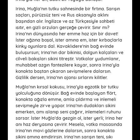
Irina, Muğla’nın tutku sahnesinde bir fırtına. Sarışın
saçları, pürüzsüz teni ve Rus aksanıyla aklını
başından alır. İngilizce ve az Türkçesiyle sohbeti
ısıtır, en gizli arzuları gerçeğe çevirir. Sınır mı?
Irina’nın dünyasında her emme haz için bir davet!
İster ağzına boşal, ister amına em, ister kırbaçlarla
kinky oyunlara dal. Kavaklıdere’nin bağ evinde
buluşursun; Irina’nın dar bikinisi, dolgun kalçaları ve
cilveli bakışları sikini titreştir. Votkalar yudumlanır,
muhabbet azgın fantezilere kayar, sonra Irina’yla
konakta baştan çıkaran sevişmelere dalarsın.
Gizlilik dersen, Irina’nın ajansı sırlarını kilitler.
Muğla’nın kırsal kokusu, Irina’yla egzotik bir tutku
yolculuğuna dönüşür. Bağ evinde başlayan flört,
konakta ağızla emme, amla çıldırma ve inlemeli
sevişmeyle zirve yapar. Irina’nın dudakları sikini
emerken, amı ıslanıp seni çağırır, inlemeleri ruhunu
sarsar. İster Muğla’da gezgin ol, ister yerli; Irina her
anı haz deryasına çevirir. Mesela, votka masasında
Irina’nın mavi gözlerine dalarsın, sonra konakta
sikini amına emdirirsin. Irina’nın sarışın teni, sıkı