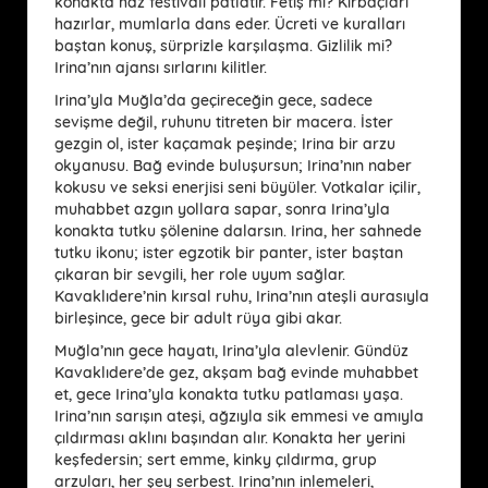
konakta haz festivali patlatır. Fetiş mi? Kırbaçları
hazırlar, mumlarla dans eder. Ücreti ve kuralları
baştan konuş, sürprizle karşılaşma. Gizlilik mi?
Irina’nın ajansı sırlarını kilitler.
Irina’yla Muğla’da geçireceğin gece, sadece
sevişme değil, ruhunu titreten bir macera. İster
gezgin ol, ister kaçamak peşinde; Irina bir arzu
okyanusu. Bağ evinde buluşursun; Irina’nın naber
kokusu ve seksi enerjisi seni büyüler. Votkalar içilir,
muhabbet azgın yollara sapar, sonra Irina’yla
konakta tutku şölenine dalarsın. Irina, her sahnede
tutku ikonu; ister egzotik bir panter, ister baştan
çıkaran bir sevgili, her role uyum sağlar.
Kavaklıdere’nin kırsal ruhu, Irina’nın ateşli aurasıyla
birleşince, gece bir adult rüya gibi akar.
Muğla’nın gece hayatı, Irina’yla alevlenir. Gündüz
Kavaklıdere’de gez, akşam bağ evinde muhabbet
et, gece Irina’yla konakta tutku patlaması yaşa.
Irina’nın sarışın ateşi, ağzıyla sik emmesi ve amıyla
çıldırması aklını başından alır. Konakta her yerini
keşfedersin; sert emme, kinky çıldırma, grup
arzuları, her şey serbest. Irina’nın inlemeleri,