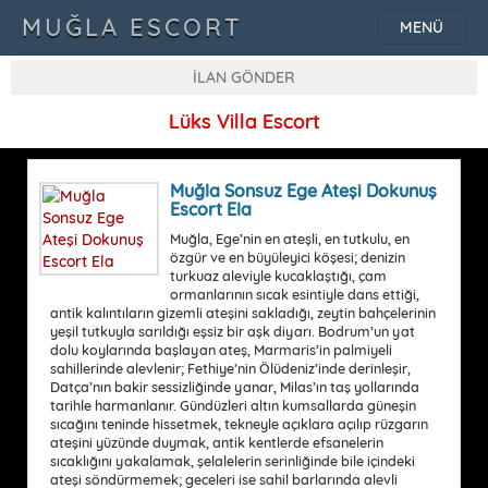
MUĞLA ESCORT
MENÜ
İLAN GÖNDER
Lüks Villa Escort
Muğla Sonsuz Ege Ateşi Dokunuş
Escort Ela
Muğla, Ege’nin en ateşli, en tutkulu, en
özgür ve en büyüleyici köşesi; denizin
turkuaz aleviyle kucaklaştığı, çam
ormanlarının sıcak esintiyle dans ettiği,
antik kalıntıların gizemli ateşini sakladığı, zeytin bahçelerinin
yeşil tutkuyla sarıldığı eşsiz bir aşk diyarı. Bodrum’un yat
dolu koylarında başlayan ateş, Marmaris’in palmiyeli
sahillerinde alevlenir; Fethiye’nin Ölüdeniz’inde derinleşir,
Datça’nın bakir sessizliğinde yanar, Milas’ın taş yollarında
tarihle harmanlanır. Gündüzleri altın kumsallarda güneşin
sıcağını teninde hissetmek, tekneyle açıklara açılıp rüzgarın
ateşini yüzünde duymak, antik kentlerde efsanelerin
sıcaklığını yakalamak, şelalelerin serinliğinde bile içindeki
ateşi söndürmemek; geceleri ise sahil barlarında alevli