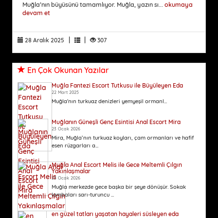
Muğla’nın büyüsünü tamamlıyor. Muğla, yazın sı...
okumaya
devam et
|
|
28 Aralık 2025
307
En Çok Okunan Yazılar
Muğla Fantezi Escort Tutkusu ile Büyüleyen Eda
22 Mart 2025
Muğla'nın turkuaz denizleri yemyeşil ormanl...
Muğlanın Güneşli Genç Esintisi Anal Escort Mira
23 Ocak 2026
Mira, Muğla’nın turkuaz koyları, çam ormanları ve hafif
esen rüzgarları a...
Muğla Anal Escort Melis ile Gece Meltemli Çılgın
Yakınlaşmalar
23 Ocak 2026
Muğla merkezde gece başka bir şeye dönüşür. Sokak
lambaları sarı-turuncu ...
en güzel tatları yaşatan hayaleri süsleyen eda