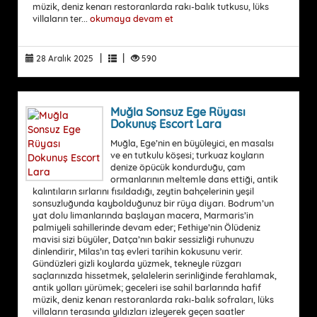
müzik, deniz kenarı restoranlarda rakı-balık tutkusu, lüks
villaların ter...
okumaya devam et
|
|
28 Aralık 2025
590
Muğla Sonsuz Ege Rüyası
Dokunuş Escort Lara
Muğla, Ege’nin en büyüleyici, en masalsı
ve en tutkulu köşesi; turkuaz koyların
denize öpücük kondurduğu, çam
ormanlarının meltemle dans ettiği, antik
kalıntıların sırlarını fısıldadığı, zeytin bahçelerinin yeşil
sonsuzluğunda kaybolduğunuz bir rüya diyarı. Bodrum’un
yat dolu limanlarında başlayan macera, Marmaris’in
palmiyeli sahillerinde devam eder; Fethiye’nin Ölüdeniz
mavisi sizi büyüler, Datça’nın bakir sessizliği ruhunuzu
dinlendirir, Milas’ın taş evleri tarihin kokusunu verir.
Gündüzleri gizli koylarda yüzmek, tekneyle rüzgarı
saçlarınızda hissetmek, şelalelerin serinliğinde ferahlamak,
antik yolları yürümek; geceleri ise sahil barlarında hafif
müzik, deniz kenarı restoranlarda rakı-balık sofraları, lüks
villaların terasında yıldızları izleyerek geçen saatler