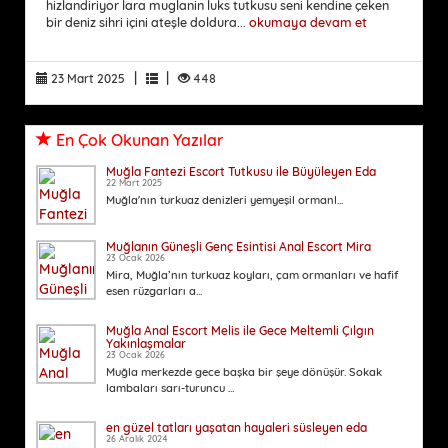
hizlandiriyor lara muglanin luks tutkusu seni kendine çeken
bir deniz sihri içini ateşle doldura...
okumaya devam et
|
|
23 Mart 2025
448
En Çok Okunan Yazılar
Muğla Fantezi Escort Tutkusu ile Büyüleyen Eda
22 Mart 2025
Muğla'nın turkuaz denizleri yemyeşil ormanl...
Muğlanın Güneşli Genç Esintisi Anal Escort Mira
23 Ocak 2026
Mira, Muğla’nın turkuaz koyları, çam ormanları ve hafif
esen rüzgarları a...
Muğla Anal Escort Melis ile Gece Meltemli Çılgın
Yakınlaşmalar
23 Ocak 2026
Muğla merkezde gece başka bir şeye dönüşür. Sokak
lambaları sarı-turuncu ...
en güzel tatları yaşatan hayaleri süsleyen eda
26 Aralık 2024