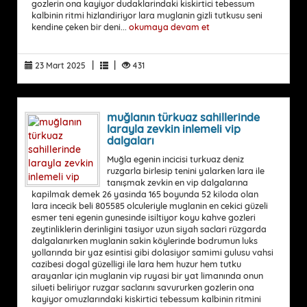
gozlerin ona kayiyor dudaklarindaki kiskirtici tebessum
kalbinin ritmi hizlandiriyor lara muglanin gizli tutkusu seni
kendine çeken bir deni...
okumaya devam et
|
|
23 Mart 2025
431
muğlanın türkuaz sahillerinde
larayla zevkin inlemeli vip
dalgaları
Muğla egenin incicisi turkuaz deniz
ruzgarla birlesip tenini yalarken lara ile
tanışmak zevkin en vip dalgalarına
kapilmak demek 26 yasinda 165 boyunda 52 kiloda olan
lara incecik beli 805585 olculeriyle muglanin en cekici güzeli
esmer teni egenin gunesinde isiltiyor koyu kahve gozleri
zeytinliklerin derinligini tasiyor uzun siyah saclari rüzgarda
dalgalanırken muglanin sakin köylerinde bodrumun luks
yollarında bir yaz esintisi gibi dolasiyor samimi gulusu vahsi
cazibesi dogal güzelligi ile lara hem huzur hem tutku
arayanlar için muglanin vip ruyasi bir yat limanında onun
silueti beliriyor ruzgar saclarını savururken gozlerin ona
kayiyor omuzlarındaki kiskirtici tebessum kalbinin ritmini