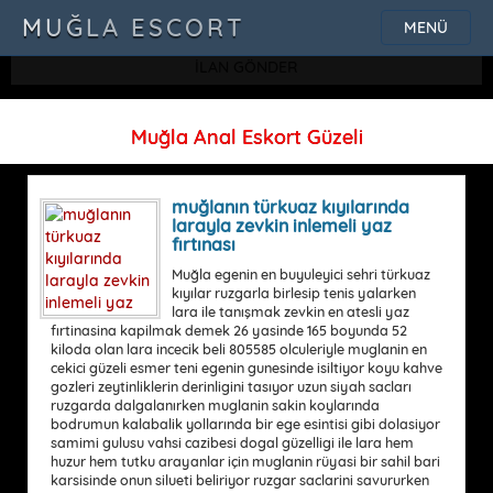
SQLSTATE[42000]: Syntax error or access violation: 1115 Unknown
MUĞLA ESCORT
MENÜ
character set: 'uf8'
İLAN GÖNDER
Muğla Anal Eskort Güzeli
muğlanın türkuaz kıyılarında
larayla zevkin inlemeli yaz
fırtınası
Muğla egenin en buyuleyici sehri türkuaz
kıyılar ruzgarla birlesip tenis yalarken
lara ile tanışmak zevkin en atesli yaz
fırtinasina kapilmak demek 26 yasinde 165 boyunda 52
kiloda olan lara incecik beli 805585 olculeriyle muglanin en
cekici güzeli esmer teni egenin gunesinde isiltiyor koyu kahve
gozleri zeytinliklerin derinligini tasıyor uzun siyah sacları
ruzgarda dalgalanırken muglanin sakin koylarında
bodrumun kalabalik yollarında bir ege esintisi gibi dolasiyor
samimi gulusu vahsi cazibesi dogal güzelligi ile lara hem
huzur hem tutku arayanlar için muglanin rüyasi bir sahil bari
karsisinde onun silueti beliriyor ruzgar saclarini savururken