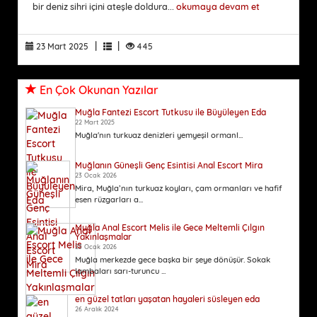
bir deniz sihri içini ateşle doldura...
okumaya devam et
|
|
23 Mart 2025
445
En Çok Okunan Yazılar
Muğla Fantezi Escort Tutkusu ile Büyüleyen Eda
22 Mart 2025
Muğla'nın turkuaz denizleri yemyeşil ormanl...
Muğlanın Güneşli Genç Esintisi Anal Escort Mira
23 Ocak 2026
Mira, Muğla’nın turkuaz koyları, çam ormanları ve hafif
esen rüzgarları a...
Muğla Anal Escort Melis ile Gece Meltemli Çılgın
Yakınlaşmalar
23 Ocak 2026
Muğla merkezde gece başka bir şeye dönüşür. Sokak
lambaları sarı-turuncu ...
en güzel tatları yaşatan hayaleri süsleyen eda
26 Aralık 2024