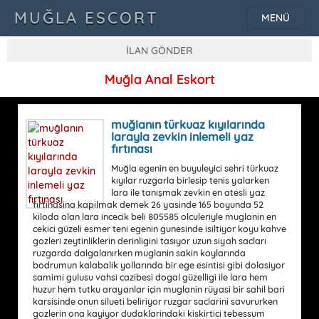
MUĞLA ESCORT
MENÜ
İLAN GÖNDER
Muğla Anal Eskort
muğlanın türkuaz kıyılarında
larayla zevkin inlemeli yaz
fırtınası
Muğla egenin en buyuleyici sehri türkuaz
kıyılar ruzgarla birlesip tenis yalarken
lara ile tanışmak zevkin en atesli yaz
fırtinasina kapilmak demek 26 yasinde 165 boyunda 52
kiloda olan lara incecik beli 805585 olculeriyle muglanin en
cekici güzeli esmer teni egenin gunesinde isiltiyor koyu kahve
gozleri zeytinliklerin derinligini tasıyor uzun siyah sacları
ruzgarda dalgalanırken muglanin sakin koylarında
bodrumun kalabalik yollarında bir ege esintisi gibi dolasiyor
samimi gulusu vahsi cazibesi dogal güzelligi ile lara hem
huzur hem tutku arayanlar için muglanin rüyasi bir sahil bari
karsisinde onun silueti beliriyor ruzgar saclarini savururken
gozlerin ona kayiyor dudaklarindaki kiskirtici tebessum