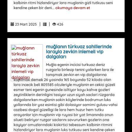
kalbinin ritmi hizlandiriyor lara muglanin gizli tutkusu seni
kendine çeken bir deni...
okumaya devam et
|
|
23 Mart 2025
426
muğlanın türkuaz sahillerinde
larayla zevkin inlemeli vip
dalgaları
Muğla egenin incicisi turkuaz deniz
ruzgarla birlesip tenini yalarken lara ile
tanışmak zevkin en vip dalgalarına
kapilmak demek 26 yasinda 165 boyunda 52 kiloda olan
lara incecik beli 805585 olculeriyle muglanin en cekici güzeli
esmer teni egenin gunesinde isiltiyor koyu kahve gozleri
zeytinliklerin derinligini tasiyor uzun siyah saclari rüzgarda
dalgalanırken muglanin sakin köylerinde bodrumun luks
yollarında bir yaz esintisi gibi dolasiyor samimi gulusu vahsi
cazibesi dogal güzelligi ile lara hem huzur hem tutku
arayanlar için muglanin vip ruyasi bir yat limanında onun
silueti beliriyor ruzgar saclarını savururken gozlerin ona
kayiyor omuzlarındaki kiskirtici tebessum kalbinin ritmini
hizlandiriyor lara muglanin luks tutkusu seni kendine çeken