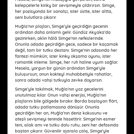
kelepçelerle kinky bir sevişmeyle çıldırırsın. Simge,
her pozisyonda bir sanatçı; ister üstte, ister altta,
seni bulutlara çıkarır.
Muğla’nın plajları, Simge’yle geçirdiğin gecenin
ardından daha anlamlı gelir. Gündüz Akyaka’da
gezinirken, aklın hâlâ Simge’nin nefeslerinde.
Onunla odada geçirdiğin gece, sadece bir kaçamak
değil, tam bir tutku destanı. Simge’nin odasında her
fantezi mümkün; ister kinky okşama oyunu, ister
romantik inleme. Simge, her ruh haline uyum sağlar.
Mesela, yorgun bir günün ardından Simge’yle
buluşursun; onun kokteyl muhabbetiyle rahatlar,
sonra odada vahşi tutkuyla zevke doyarsın.
Simge’yle takılmak, Muğla’nın yaz gecelerini
unutulmaz kılar. Onun vahşi enerjisi, Muğla’nın
plajlarını bile gölgede bırakır. Barda başlayan flört,
odada tutku patlamasına dönüşür. Onunla
geçirdiğin her an, Muğla’nın deniz kokusunu ve
ateşli sevişmeyi teninde hissettirir. Simge’nin esmer
teni, ıslak amı ve tutku dolu ruhu, seni her defasında
baştan çıkarır. Güvenilir ajansla çalış, Simge’yle