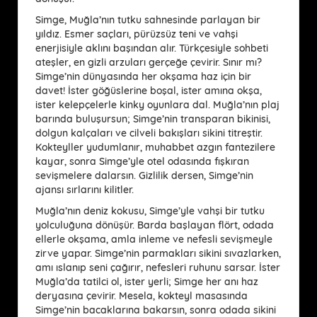
Simge, Muğla’nın tutku sahnesinde parlayan bir
yıldız. Esmer saçları, pürüzsüz teni ve vahşi
enerjisiyle aklını başından alır. Türkçesiyle sohbeti
ateşler, en gizli arzuları gerçeğe çevirir. Sınır mı?
Simge’nin dünyasında her okşama haz için bir
davet! İster göğüslerine boşal, ister amına okşa,
ister kelepçelerle kinky oyunlara dal. Muğla’nın plaj
barında buluşursun; Simge’nin transparan bikinisi,
dolgun kalçaları ve cilveli bakışları sikini titreştir.
Kokteyller yudumlanır, muhabbet azgın fantezilere
kayar, sonra Simge’yle otel odasında fışkıran
sevişmelere dalarsın. Gizlilik dersen, Simge’nin
ajansı sırlarını kilitler.
Muğla’nın deniz kokusu, Simge’yle vahşi bir tutku
yolculuğuna dönüşür. Barda başlayan flört, odada
ellerle okşama, amla inleme ve nefesli sevişmeyle
zirve yapar. Simge’nin parmakları sikini sıvazlarken,
amı ıslanıp seni çağırır, nefesleri ruhunu sarsar. İster
Muğla’da tatilci ol, ister yerli; Simge her anı haz
deryasına çevirir. Mesela, kokteyl masasında
Simge’nin bacaklarına bakarsın, sonra odada sikini