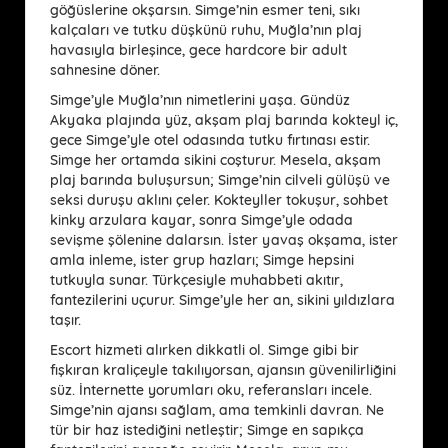
göğüslerine okşarsın. Simge’nin esmer teni, sıkı
kalçaları ve tutku düşkünü ruhu, Muğla’nın plaj
havasıyla birleşince, gece hardcore bir adult
sahnesine döner.
Simge’yle Muğla’nın nimetlerini yaşa. Gündüz
Akyaka plajında yüz, akşam plaj barında kokteyl iç,
gece Simge’yle otel odasında tutku fırtınası estir.
Simge her ortamda sikini coşturur. Mesela, akşam
plaj barında buluşursun; Simge’nin cilveli gülüşü ve
seksi duruşu aklını çeler. Kokteyller tokuşur, sohbet
kinky arzulara kayar, sonra Simge’yle odada
sevişme şölenine dalarsın. İster yavaş okşama, ister
amla inleme, ister grup hazları; Simge hepsini
tutkuyla sunar. Türkçesiyle muhabbeti akıtır,
fantezilerini uçurur. Simge’yle her an, sikini yıldızlara
taşır.
Escort hizmeti alırken dikkatli ol. Simge gibi bir
fışkıran kraliçeyle takılıyorsan, ajansın güvenilirliğini
süz. İnternette yorumları oku, referansları incele.
Simge’nin ajansı sağlam, ama temkinli davran. Ne
tür bir haz istediğini netleştir; Simge en sapıkça