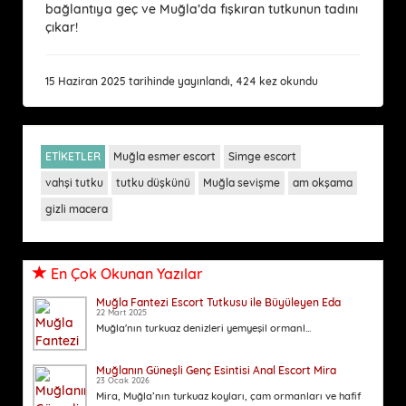
bağlantıya geç ve Muğla’da fışkıran tutkunun tadını
çıkar!
15 Haziran 2025 tarihinde yayınlandı, 424 kez okundu
ETİKETLER
Muğla esmer escort
Simge escort
vahşi tutku
tutku düşkünü
Muğla sevişme
am okşama
gizli macera
En Çok Okunan Yazılar
Muğla Fantezi Escort Tutkusu ile Büyüleyen Eda
22 Mart 2025
Muğla'nın turkuaz denizleri yemyeşil ormanl...
Muğlanın Güneşli Genç Esintisi Anal Escort Mira
23 Ocak 2026
Mira, Muğla’nın turkuaz koyları, çam ormanları ve hafif