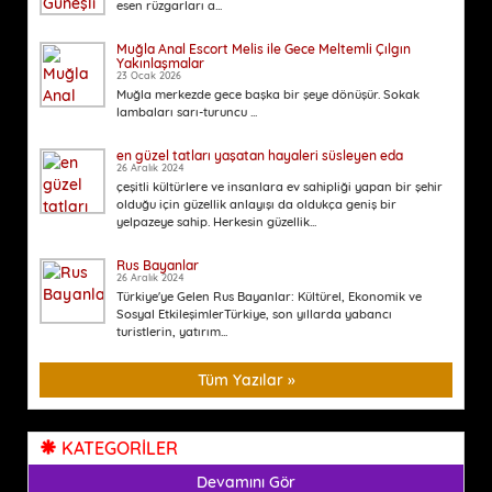
esen rüzgarları a...
Muğla Anal Escort Melis ile Gece Meltemli Çılgın
Yakınlaşmalar
23 Ocak 2026
Muğla merkezde gece başka bir şeye dönüşür. Sokak
lambaları sarı-turuncu ...
en güzel tatları yaşatan hayaleri süsleyen eda
26 Aralık 2024
çeşitli kültürlere ve insanlara ev sahipliği yapan bir şehir
olduğu için güzellik anlayışı da oldukça geniş bir
yelpazeye sahip. Herkesin güzellik...
Rus Bayanlar
26 Aralık 2024
Türkiye'ye Gelen Rus Bayanlar: Kültürel, Ekonomik ve
Sosyal EtkileşimlerTürkiye, son yıllarda yabancı
turistlerin, yatırım...
Tüm Yazılar »
KATEGORİLER
Devamını Gör