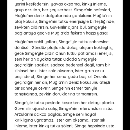
yerini keşfedersin; yavaş okşama, kinky inleme,
grup arzuları, her şey serbest. Simge’nin nefesleri,
Muğla’nın deniz dalgalarında yankılanır. Muğla’nın
plaj kokusu, Simge’nin tutku enerjisiyle birleştiğinde,
zevkten çıldırırsın. Güvenilir ajans bul, Simge’yle
bağlantıya geç ve Muğla’da fışkıran hazzı yaşa!
Muğla’nın sahil yolları, Simge’yle tutku sahnesine
dönüşür. Gündüz plajlarda dolaş, akşam kokteyl iç,
gece Simge’yle çıldır. Onun tutku patlaması enerjisi,
seni her an ayakta tutar. Odada Simge’yle
geçirdiğin saatler, sadece bedensel değil, tam bir
zihinsel haz. İster solo okşama, ister grup arzu
peşinde ol; Simge her senaryoda başrol. Onunla
geçirdiğin her an, Muğla’nın deniz kokusunu ateşli
bir sahneye çevirir. Simge’nin esmer teniyle
tanıştığında, zevkin doruklarına tırmanırsın.
Simge’yle tutku peşinde koşarken her detayı planla.
Güvenilir ajansla çalış, Simge’nin referanslarını süz.
Arzularını açıkça paylaş, Simge seni hayal
kırıklığına uğratmaz. İster am okşama, ister sik
inleme, ister kinky tutku şöleni; Simge hepsinde usta.