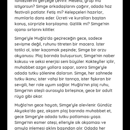
fantezilerini gerçeğe çevirir. Mesela, grup mu
istiyorsun? Simge arkadaşlarını çağırır, odada haz
festivali patlatır. Fetiş mi? Kelepçeleri hazırlar,
mumlarla dans eder. Ücreti ve kuralları baştan
konuş, sürprizle karşılaşma. Gizlilik mi? Simge’nin
ajansı sırlarını kilitler.
Simge’yle Muğla’da geçireceğin gece, sadece
sevişme değil, ruhunu titreten bir macera. İster
tatilci ol, ister kaçamak peşinde; Simge bir arzu
okyanusu. Plaj barında buluşursun; Simge’nin naber
kokusu ve seksi enerjisi seni büyüler. Kokteyller içilir,
muhabbet azgın yollara sapar, sonra Simge’yle
odada tutku şölenine dalarsın. Simge, her sahnede
tutku ikonu; ister vahşi bir tanrıça, ister fışkıran bir
sevgili, her role uyum sağlar. Muğla’nın plaj ruhu,
Simge’nin ateşli aurasıyla birleşince, gece bir adult
rüya gibi akar.
Muğla’nın gece hayatı, Simge’yle alevlenir. Gündüz
Akyaka’da gez, akşam plaj barında muhabbet et,
gece Simge’yle odada tutku patlaması yaşa.
Simge’nin esmer ateşi, elleriyle sik okşaması ve
amıyla inlemesi aklını başından alır. Odada her