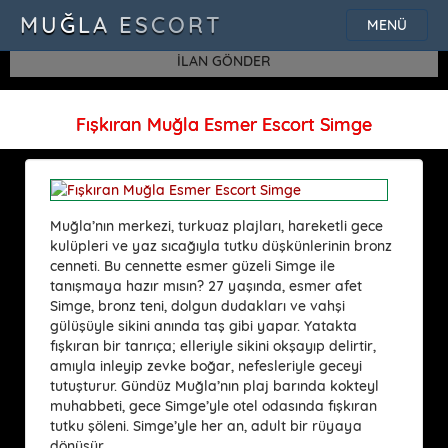
SQLSTATE[42000]: Syntax error or access violation: 1115 Unknown
MUĞLA ESCORT
MENÜ
character set: 'uf8'
İLAN GÖNDER
Fışkıran Muğla Esmer Escort Simge
Muğla’nın merkezi, turkuaz plajları, hareketli gece
kulüpleri ve yaz sıcağıyla tutku düşkünlerinin bronz
cenneti. Bu cennette esmer güzeli Simge ile
tanışmaya hazır mısın? 27 yaşında, esmer afet
Simge, bronz teni, dolgun dudakları ve vahşi
gülüşüyle sikini anında taş gibi yapar. Yatakta
fışkıran bir tanrıça; elleriyle sikini okşayıp delirtir,
amıyla inleyip zevke boğar, nefesleriyle geceyi
tutuşturur. Gündüz Muğla’nın plaj barında kokteyl
muhabbeti, gece Simge’yle otel odasında fışkıran
tutku şöleni. Simge’yle her an, adult bir rüyaya
dönüşür.