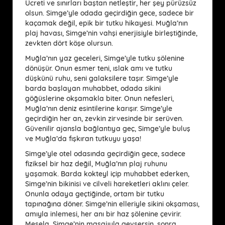
Ücreti ve sınırları baştan netleştir, her şey pürüzsüz
olsun. Simge’yle odada geçirdiğin gece, sadece bir
kaçamak değil, epik bir tutku hikayesi. Muğla’nın
plaj havası, Simge’nin vahşi enerjisiyle birleştiğinde,
zevkten dört köşe olursun.
Muğla’nın yaz geceleri, Simge’yle tutku şölenine
dönüşür. Onun esmer teni, ıslak amı ve tutku
düşkünü ruhu, seni galaksilere taşır. Simge’yle
barda başlayan muhabbet, odada sikini
göğüslerine okşamakla biter. Onun nefesleri,
Muğla’nın deniz esintilerine karışır. Simge’yle
geçirdiğin her an, zevkin zirvesinde bir serüven.
Güvenilir ajansla bağlantıya geç, Simge’yle buluş
ve Muğla’da fışkıran tutkuyu yaşa!
Simge’yle otel odasında geçirdiğin gece, sadece
fiziksel bir haz değil, Muğla’nın plaj ruhunu
yaşamak. Barda kokteyl içip muhabbet ederken,
Simge’nin bikinisi ve cilveli hareketleri aklını çeler.
Onunla odaya geçtiğinde, ortam bir tutku
tapınağına döner. Simge’nin elleriyle sikini okşaması,
amıyla inlemesi, her anı bir haz şölenine çevirir.
Mesela, Simge’nin masajıyla gevşersin, sonra