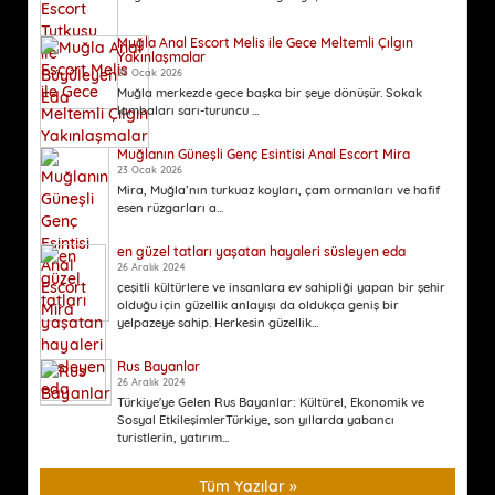
Muğla Anal Escort Melis ile Gece Meltemli Çılgın
Yakınlaşmalar
23 Ocak 2026
Muğla merkezde gece başka bir şeye dönüşür. Sokak
lambaları sarı-turuncu ...
Muğlanın Güneşli Genç Esintisi Anal Escort Mira
23 Ocak 2026
Mira, Muğla’nın turkuaz koyları, çam ormanları ve hafif
esen rüzgarları a...
en güzel tatları yaşatan hayaleri süsleyen eda
26 Aralık 2024
çeşitli kültürlere ve insanlara ev sahipliği yapan bir şehir
olduğu için güzellik anlayışı da oldukça geniş bir
yelpazeye sahip. Herkesin güzellik...
Rus Bayanlar
26 Aralık 2024
Türkiye'ye Gelen Rus Bayanlar: Kültürel, Ekonomik ve
Sosyal EtkileşimlerTürkiye, son yıllarda yabancı
turistlerin, yatırım...
Tüm Yazılar »