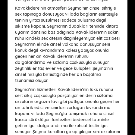
Kavaklıdere’nin atmosferi Şeyma’nın cinsel sihriyle
sex tapınağa dönüşüyor. villada bağların esintisiyle
teninin yırtıcı süzülmesi sadece buluşma değil
sikişme kapanı. Şeyma’nın dudakları teninde klitoral
uyarım dansına başladığında Kavaklıdere’nin sakin
ruhu içindeki sex ateşini dizginleyemiyor. elit cazibesi
Şeyma’nın elinde cinsel volkana dönüşüyor seni
konuk değil kıvrandırma kölesi yapıyor. onunla
geçen her an Kavaklıdere’nin ruhunu
dalgalandırma ve sızlama coşkusuyla sunuyor.
zeytinlikler taş evler ve gece kulüpleri Şeyma’nın
cinsel hırsıyla birleştiğinde her an boşalma
tsunamisi oluyor.
Şeyma’nın hizmetleri Kavaklıdere’nin lüks ruhunu
sert sikiş coşkusuyla parçalıyor. en derin sızlama
arzuların orgazm lavı gibi patlıyor. onunla geçen her
an tahrik edici ve sınırları zorlayan kıvrandırma
kapanı. villada Şeyma’yla tanışmak ruhunu cinsel
kaosa sürüklüyor. fantezileri bedensel tatminle
yetinmiyor dalgalandırma ile ruhsal teslimiyet
sunuyor. Şeyma kuralları yakıp yıkıyor sex arzularını