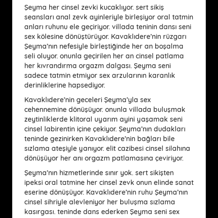
Şeyma her cinsel zevki kucaklıyor. sert sikiş
seansları anal zevk ayinleriyle birleşiyor oral tatmin
anları ruhunu ele geçiriyor. villada teninin dansı seni
sex kölesine dönüştürüyor. Kavaklıdere’nin rüzgarı
Şeyma’nın nefesiyle birleştiğinde her an boşalma
seli oluyor. onunla geçirilen her an cinsel patlama
her kıvrandırma orgazm dalgası. Şeyma seni
sadece tatmin etmiyor sex arzularının karanlık
derinliklerine hapsediyor.
Kavaklıdere’nin geceleri Şeyma’yla sex
cehennemine dönüşüyor. onunla villada buluşmak
zeytinliklerde klitoral uyarım ayini yaşamak seni
cinsel labirentin içine çekiyor. Şeyma’nın dudakları
teninde gezinirken Kavaklıdere’nin bağları bile
sızlama ateşiyle yanıyor. elit cazibesi cinsel silahına
dönüşüyor her anı orgazm patlamasına çeviriyor.
Şeyma’nın hizmetlerinde sınır yok. sert sikişten
ipeksi oral tatmine her cinsel zevk onun elinde sanat
eserine dönüşüyor. Kavaklıdere’nin ruhu Şeyma’nın
cinsel sihriyle alevleniyor her buluşma sızlama
kasırgası. teninde dans ederken Şeyma seni sex