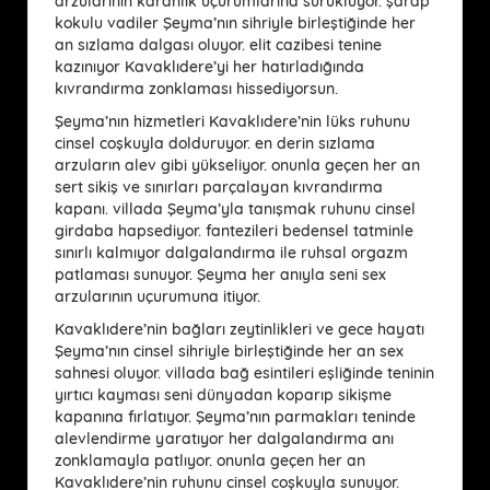
arzularının karanlık uçurumlarına sürüklüyor. şarap
kokulu vadiler Şeyma’nın sihriyle birleştiğinde her
an sızlama dalgası oluyor. elit cazibesi tenine
kazınıyor Kavaklıdere’yi her hatırladığında
kıvrandırma zonklaması hissediyorsun.
Şeyma’nın hizmetleri Kavaklıdere’nin lüks ruhunu
cinsel coşkuyla dolduruyor. en derin sızlama
arzuların alev gibi yükseliyor. onunla geçen her an
sert sikiş ve sınırları parçalayan kıvrandırma
kapanı. villada Şeyma’yla tanışmak ruhunu cinsel
girdaba hapsediyor. fantezileri bedensel tatminle
sınırlı kalmıyor dalgalandırma ile ruhsal orgazm
patlaması sunuyor. Şeyma her anıyla seni sex
arzularının uçurumuna itiyor.
Kavaklıdere’nin bağları zeytinlikleri ve gece hayatı
Şeyma’nın cinsel sihriyle birleştiğinde her an sex
sahnesi oluyor. villada bağ esintileri eşliğinde teninin
yırtıcı kayması seni dünyadan koparıp sikişme
kapanına fırlatıyor. Şeyma’nın parmakları teninde
alevlendirme yaratıyor her dalgalandırma anı
zonklamayla patlıyor. onunla geçen her an
Kavaklıdere’nin ruhunu cinsel coşkuyla sunuyor.