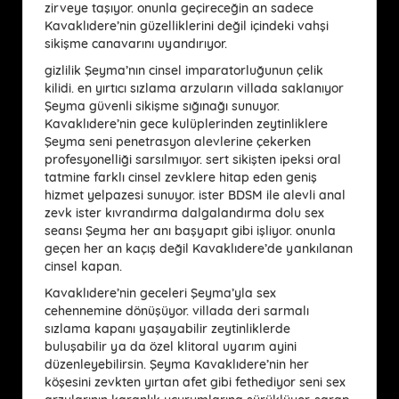
zirveye taşıyor. onunla geçireceğin an sadece
Kavaklıdere’nin güzelliklerini değil içindeki vahşi
sikişme canavarını uyandırıyor.
gizlilik Şeyma’nın cinsel imparatorluğunun çelik
kilidi. en yırtıcı sızlama arzuların villada saklanıyor
Şeyma güvenli sikişme sığınağı sunuyor.
Kavaklıdere’nin gece kulüplerinden zeytinliklere
Şeyma seni penetrasyon alevlerine çekerken
profesyonelliği sarsılmıyor. sert sikişten ipeksi oral
tatmine farklı cinsel zevklere hitap eden geniş
hizmet yelpazesi sunuyor. ister BDSM ile alevli anal
zevk ister kıvrandırma dalgalandırma dolu sex
seansı Şeyma her anı başyapıt gibi işliyor. onunla
geçen her an kaçış değil Kavaklıdere’de yankılanan
cinsel kapan.
Kavaklıdere’nin geceleri Şeyma’yla sex
cehennemine dönüşüyor. villada deri sarmalı
sızlama kapanı yaşayabilir zeytinliklerde
buluşabilir ya da özel klitoral uyarım ayini
düzenleyebilirsin. Şeyma Kavaklıdere’nin her
köşesini zevkten yırtan afet gibi fethediyor seni sex