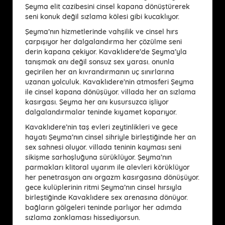
Şeyma elit cazibesini cinsel kapana dönüştürerek
seni konuk değil sızlama kölesi gibi kucaklıyor.
Şeyma’nın hizmetlerinde vahşilik ve cinsel hırs
çarpışıyor her dalgalandırma her çözülme seni
derin kapana çekiyor. Kavaklıdere’de Şeyma’yla
tanışmak anı değil sonsuz sex yarası. onunla
geçirilen her an kıvrandırmanın uç sınırlarına
uzanan yolculuk. Kavaklıdere’nin atmosferi Şeyma
ile cinsel kapana dönüşüyor. villada her an sızlama
kasırgası. Şeyma her anı kusursuzca işliyor
dalgalandırmalar teninde kıyamet koparıyor.
Kavaklıdere’nin taş evleri zeytinlikleri ve gece
hayatı Şeyma’nın cinsel sihriyle birleştiğinde her an
sex sahnesi oluyor. villada teninin kayması seni
sikişme sarhoşluğuna sürüklüyor. Şeyma’nın
parmakları klitoral uyarım ile alevleri körüklüyor
her penetrasyon anı orgazm kasırgasına dönüşüyor.
gece kulüplerinin ritmi Şeyma’nın cinsel hırsıyla
birleştiğinde Kavaklıdere sex arenasına dönüyor.
bağların gölgeleri teninde parlıyor her adımda
sızlama zonklaması hissediyorsun.