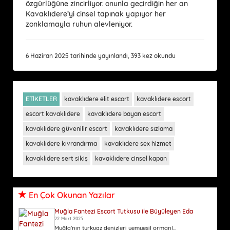
özgürlüğüne zincirliyor. onunla geçirdiğin her an
Kavaklıdere’yi cinsel tapınak yapıyor her
zonklamayla ruhun alevleniyor.
6 Haziran 2025 tarihinde yayınlandı, 393 kez okundu
ETİKETLER
kavaklıdere elit escort
kavaklıdere escort
escort kavaklıdere
kavaklıdere bayan escort
kavaklıdere güvenilir escort
kavaklıdere sızlama
kavaklıdere kıvrandırma
kavaklıdere sex hizmet
kavaklıdere sert sikiş
kavaklıdere cinsel kapan
En Çok Okunan Yazılar
Muğla Fantezi Escort Tutkusu ile Büyüleyen Eda
22 Mart 2025
Muğla'nın turkuaz denizleri yemyeşil ormanl...