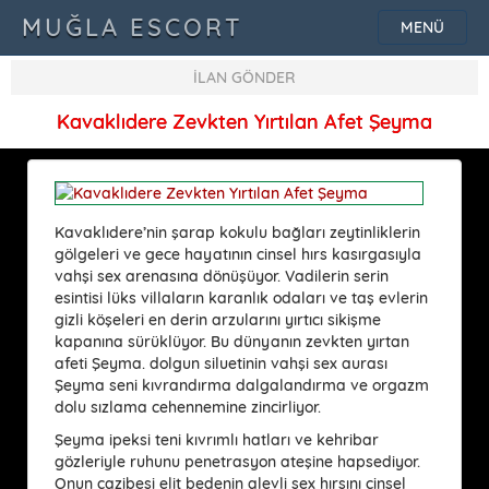
MUĞLA ESCORT
MENÜ
İLAN GÖNDER
Kavaklıdere Zevkten Yırtılan Afet Şeyma
Kavaklıdere’nin şarap kokulu bağları zeytinliklerin
gölgeleri ve gece hayatının cinsel hırs kasırgasıyla
vahşi sex arenasına dönüşüyor. Vadilerin serin
esintisi lüks villaların karanlık odaları ve taş evlerin
gizli köşeleri en derin arzularını yırtıcı sikişme
kapanına sürüklüyor. Bu dünyanın zevkten yırtan
afeti Şeyma. dolgun siluetinin vahşi sex aurası
Şeyma seni kıvrandırma dalgalandırma ve orgazm
dolu sızlama cehennemine zincirliyor.
Şeyma ipeksi teni kıvrımlı hatları ve kehribar
gözleriyle ruhunu penetrasyon ateşine hapsediyor.
Onun cazibesi elit bedenin alevli sex hırsını cinsel