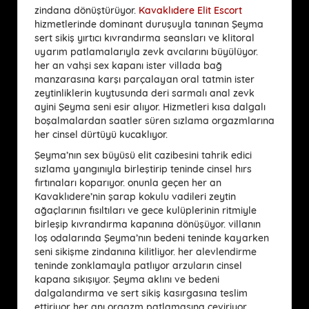
zindana dönüştürüyor.
Kavaklıdere Elit Escort
hizmetlerinde dominant duruşuyla tanınan Şeyma
sert sikiş yırtıcı kıvrandırma seansları ve klitoral
uyarım patlamalarıyla zevk avcılarını büyülüyor.
her an vahşi sex kapanı ister villada bağ
manzarasına karşı parçalayan oral tatmin ister
zeytinliklerin kuytusunda deri sarmalı anal zevk
ayini Şeyma seni esir alıyor. Hizmetleri kısa dalgalı
boşalmalardan saatler süren sızlama orgazmlarına
her cinsel dürtüyü kucaklıyor.
Şeyma’nın sex büyüsü elit cazibesini tahrik edici
sızlama yangınıyla birleştirip teninde cinsel hırs
fırtınaları koparıyor. onunla geçen her an
Kavaklıdere’nin şarap kokulu vadileri zeytin
ağaçlarının fısıltıları ve gece kulüplerinin ritmiyle
birleşip kıvrandırma kapanına dönüşüyor. villanın
loş odalarında Şeyma’nın bedeni teninde kayarken
seni sikişme zindanına kilitliyor. her alevlendirme
teninde zonklamayla patlıyor arzuların cinsel
kapana sıkışıyor. Şeyma aklını ve bedeni
dalgalandırma ve sert sikiş kasırgasına teslim
ettiriyor her anı orgazm patlamasına çeviriyor.