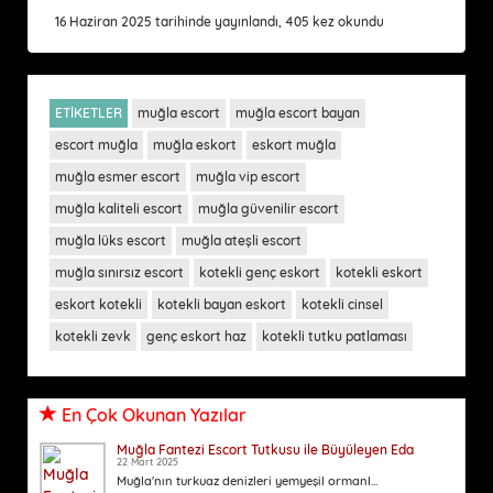
16 Haziran 2025 tarihinde yayınlandı, 405 kez okundu
ETİKETLER
muğla escort
muğla escort bayan
escort muğla
muğla eskort
eskort muğla
muğla esmer escort
muğla vip escort
muğla kaliteli escort
muğla güvenilir escort
muğla lüks escort
muğla ateşli escort
muğla sınırsız escort
kotekli genç eskort
kotekli eskort
eskort kotekli
kotekli bayan eskort
kotekli cinsel
kotekli zevk
genç eskort haz
kotekli tutku patlaması
En Çok Okunan Yazılar
Muğla Fantezi Escort Tutkusu ile Büyüleyen Eda
22 Mart 2025
Muğla'nın turkuaz denizleri yemyeşil ormanl...