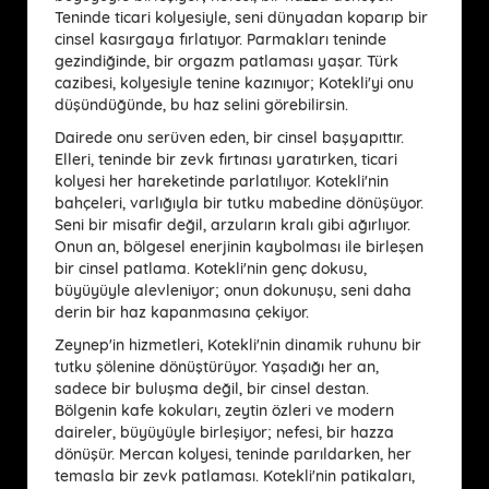
Teninde ticari kolyesiyle, seni dünyadan koparıp bir
cinsel kasırgaya fırlatıyor. Parmakları teninde
gezindiğinde, bir orgazm patlaması yaşar. Türk
cazibesi, kolyesiyle tenine kazınıyor; Kotekli'yi onu
düşündüğünde, bu haz selini görebilirsin.
Dairede onu serüven eden, bir cinsel başyapıttır.
Elleri, teninde bir zevk fırtınası yaratırken, ticari
kolyesi her hareketinde parlatılıyor. Kotekli'nin
bahçeleri, varlığıyla bir tutku mabedine dönüşüyor.
Seni bir misafir değil, arzuların kralı gibi ağırlıyor.
Onun an, bölgesel enerjinin kaybolması ile birleşen
bir cinsel patlama. Kotekli'nin genç dokusu,
büyüyüyle alevleniyor; onun dokunuşu, seni daha
derin bir haz kapanmasına çekiyor.
Zeynep'in hizmetleri, Kotekli'nin dinamik ruhunu bir
tutku şölenine dönüştürüyor. Yaşadığı her an,
sadece bir buluşma değil, bir cinsel destan.
Bölgenin kafe kokuları, zeytin özleri ve modern
daireler, büyüyüyle birleşiyor; nefesi, bir hazza
dönüşür. Mercan kolyesi, teninde parıldarken, her
temasla bir zevk patlaması. Kotekli'nin patikaları,