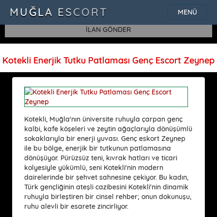
SQLSTATE[42000]: Syntax error or access violation: 1115 Unknown
MUĞLA ESCORT
MENÜ
character set: 'uf8'
İLAN GÖNDER
Kotekli Enerjik Tutku Patlaması Genç Escort Zeynep
Kotekli, Muğla'nın üniversite ruhuyla çarpan genç
kalbi, kafe köşeleri ve zeytin ağaçlarıyla dönüşümlü
sokaklarıyla bir enerji yuvası. Genç eskort Zeynep
ile bu bölge, enerjik bir tutkunun patlamasına
dönüşüyor. Pürüzsüz teni, kıvrak hatları ve ticari
kolyesiyle yükümlü, seni Kotekli'nin modern
dairelerinde bir şehvet sahnesine çekiyor. Bu kadın,
Türk gençliğinin ateşli cazibesini Kotekli'nin dinamik
ruhuyla birleştiren bir cinsel rehber; onun dokunuşu,
ruhu alevli bir esarete zincirliyor.