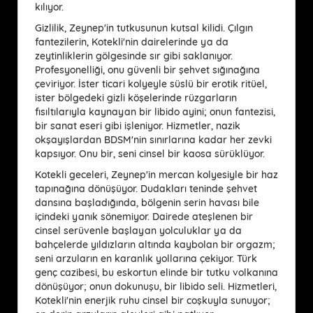
kılıyor.
Gizlilik, Zeynep'in tutkusunun kutsal kilidi. Çılgın
fantezilerin, Kotekli'nin dairelerinde ya da
zeytinliklerin gölgesinde sır gibi saklanıyor.
Profesyonelliği, onu güvenli bir şehvet sığınağına
çeviriyor. İster ticari kolyeyle süslü bir erotik ritüel,
ister bölgedeki gizli köşelerinde rüzgarların
fısıltılarıyla kaynayan bir libido ayini; onun fantezisi,
bir sanat eseri gibi işleniyor. Hizmetler, nazik
okşayışlardan BDSM'nin sınırlarına kadar her zevki
kapsıyor. Onu bir, seni cinsel bir kaosa sürüklüyor.
Kotekli geceleri, Zeynep'in mercan kolyesiyle bir haz
tapınağına dönüşüyor. Dudakları teninde şehvet
dansına başladığında, bölgenin serin havası bile
içindeki yanık sönemiyor. Dairede ateşlenen bir
cinsel serüvenle başlayan yolculuklar ya da
bahçelerde yıldızların altında kaybolan bir orgazm;
seni arzuların en karanlık yollarına çekiyor. Türk
genç cazibesi, bu eskortun elinde bir tutku volkanına
dönüşüyor; onun dokunuşu, bir libido seli. Hizmetleri,
Kotekli'nin enerjik ruhu cinsel bir coşkuyla sunuyor;