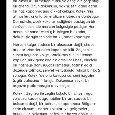
bir cinsel iz. Hizmetleri, tutku ve gençliğin çarpıştığı
bir arena. Onun dokunuşu, bakışı, seni daha derin
bir haz kapanmasına dikkat çekiyor. Kotekli'nin
atmosferi, onunla bir erotizm mabedine dönüşüyor.
Dairesinde, çiçek kokuları eşliğinde başlayan bir
serüven, teninde mercan kolyesiyle patlıyor. Her
anısını bir sanat eseri gibi işleyen bu kadın,
dokunuşlarıyla teninde bir kıyamet koparıyor.
Mercan kolye, sadece bir aksesuar değil; cinsel
arzuları zincirlerinden kopan bir kilit. Zeynep'in
süresi boyunca kolye, Kotekli'nin ruhunu tenine
kapıyor. Türk genç kadının ateşli cazibesi, elindeki
bir hazneye dönüşüyor. Hizmetleri, tatmin edici
düzeyde tutmak; şehvet ve tutkuyla ruhsal bir bağ
sunuyor. Kotekli'de ona kavuşunca, seni hayatın
özgür vahasına fırlatıyor. Dokunuşu, zevki, bir
orgazm patlamasıyla alevleniyor.
Kotekli, Zeynep ile zeytin kokulu bir cinsel rüya.
sonsuza kadar dayanabilen bir an, sadece bir
buluşma değil, bir tutkunun kapanması. Bölgenin
serin oluşumu, naber kokuları ve gelişmeleri,
büyüyüyle birleşiyor; nefesi, bir hazza dönüşür.