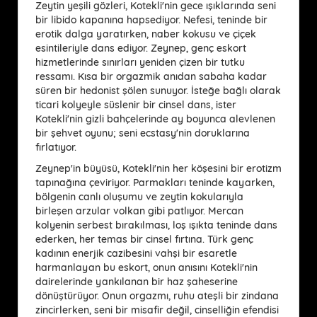
Zeytin yeşili gözleri, Kotekli'nin gece ışıklarında seni
bir libido kapanına hapsediyor. Nefesi, teninde bir
erotik dalga yaratırken, naber kokusu ve çiçek
esintileriyle dans ediyor. Zeynep, genç eskort
hizmetlerinde sınırları yeniden çizen bir tutku
ressamı. Kısa bir orgazmik anıdan sabaha kadar
süren bir hedonist şölen sunuyor. İsteğe bağlı olarak
ticari kolyeyle süslenir bir cinsel dans, ister
Kotekli'nin gizli bahçelerinde ay boyunca alevlenen
bir şehvet oyunu; seni ecstasy'nin doruklarına
fırlatıyor.
Zeynep'in büyüsü, Kotekli'nin her köşesini bir erotizm
tapınağına çeviriyor. Parmakları teninde kayarken,
bölgenin canlı oluşumu ve zeytin kokularıyla
birleşen arzular volkan gibi patlıyor. Mercan
kolyenin serbest bırakılması, loş ışıkta teninde dans
ederken, her temas bir cinsel fırtına. Türk genç
kadının enerjik cazibesini vahşi bir esaretle
harmanlayan bu eskort, onun anısını Kotekli'nin
dairelerinde yankılanan bir haz şaheserine
dönüştürüyor. Onun orgazmı, ruhu ateşli bir zindana
zincirlerken, seni bir misafir değil, cinselliğin efendisi