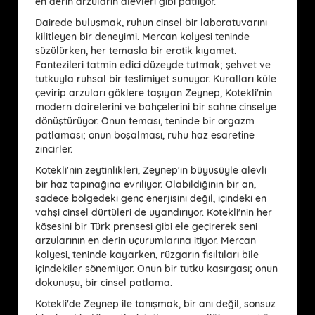
en derin arzuların alevleri gibi patlıyor.
Dairede buluşmak, ruhun cinsel bir laboratuvarını
kilitleyen bir deneyimi. Mercan kolyesi teninde
süzülürken, her temasla bir erotik kıyamet.
Fantezileri tatmin edici düzeyde tutmak; şehvet ve
tutkuyla ruhsal bir teslimiyet sunuyor. Kuralları küle
çevirip arzuları göklere taşıyan Zeynep, Kotekli'nin
modern dairelerini ve bahçelerini bir sahne cinselye
dönüştürüyor. Onun teması, teninde bir orgazm
patlaması; onun boşalması, ruhu haz esaretine
zincirler.
Kotekli'nin zeytinlikleri, Zeynep'in büyüsüyle alevli
bir haz tapınağına evriliyor. Olabildiğinin bir an,
sadece bölgedeki genç enerjisini değil, içindeki en
vahşi cinsel dürtüleri de uyandırıyor. Kotekli'nin her
köşesini bir Türk prensesi gibi ele geçirerek seni
arzularının en derin uçurumlarına itiyor. Mercan
kolyesi, teninde kayarken, rüzgarın fısıltıları bile
içindekiler sönemiyor. Onun bir tutku kasırgası; onun
dokunuşu, bir cinsel patlama.
Kotekli'de Zeynep ile tanışmak, bir anı değil, sonsuz