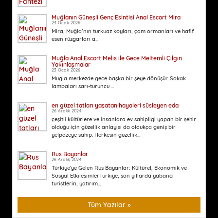
Muğlanın Güneşli Genç Esintisi Anal Escort Mira
23 Ocak 2026
Mira, Muğla’nın turkuaz koyları, çam ormanları ve hafif
esen rüzgarları a...
Muğla Anal Escort Melis ile Gece Meltemli Çılgın
Yakınlaşmalar
23 Ocak 2026
Muğla merkezde gece başka bir şeye dönüşür. Sokak
lambaları sarı-turuncu ...
en güzel tatları yaşatan hayaleri süsleyen eda
26 Aralık 2024
çeşitli kültürlere ve insanlara ev sahipliği yapan bir şehir
olduğu için güzellik anlayışı da oldukça geniş bir
yelpazeye sahip. Herkesin güzellik...
Rus Bayanlar
26 Aralık 2024
Türkiye'ye Gelen Rus Bayanlar: Kültürel, Ekonomik ve
Sosyal EtkileşimlerTürkiye, son yıllarda yabancı
turistlerin, yatırım...
Tüm Yazılar »