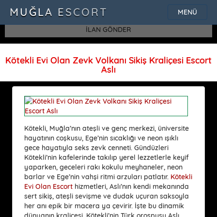
SQLSTATE[42000]: Syntax error or access violation: 1115 Unknown
MUĞLA ESCORT
MENÜ
character set: 'uf8'
İLAN GÖNDER
Kötekli Evi Olan Zevk Volkanı Sikiş Kraliçesi Escort
Aslı
Kötekli, Muğla’nın ateşli ve genç merkezi, üniversite
hayatının coşkusu, Ege’nin sıcaklığı ve neon ışıklı
gece hayatıyla seks zevk cenneti. Gündüzleri
Kötekli’nin kafelerinde takılıp yerel lezzetlerle keyif
yaparken, geceleri rakı kokulu meyhaneler, neon
barlar ve Ege’nin vahşi ritmi arzuları patlatır.
Kötekli
Evi Olan Escort
hizmetleri, Aslı’nın kendi mekanında
sert sikiş, ateşli sevişme ve dudak uçuran saksoyla
her anı epik bir macera ya çevirir. İşte bu dinamik
dünyanın kraliçesi, Kötekli’nin Türk orospusu Aslı.