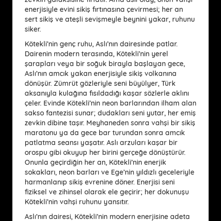
enerjisiyle evini sikiş fırtınasına çevirmesi; her an
sert sikiş ve ateşli sevişmeyle beynini yakar, ruhunu
siker.
Kötekli’nin genç ruhu, Aslı’nın dairesinde patlar.
Dairenin modern terasında, Kötekli’nin yerel
şarapları veya bir soğuk birayla başlayan gece,
Aslı’nın amcık yakan enerjisiyle sikiş volkanına
dönüşür. Zümrüt gözleriyle seni büyülyer, Türk
aksanıyla kulağına fısıldadığı kaşar sözlerle aklını
çeler. Evinde Kötekli’nin neon barlarından ilham alan
sakso fantezisi sunar; dudakları seni yutar, her emiş
zevkin dibine taşır. Meyhaneden sonra vahşi bir sikiş
maratonu ya da gece bar turundan sonra amcık
patlatma seansı yaşatır. Aslı arzuları kaşar bir
orospu gibi okuyup her birini gerçeğe dönüştürür.
Onunla geçirdiğin her an, Kötekli’nin enerjik
sokakları, neon barları ve Ege’nin yıldızlı geceleriyle
harmanlanıp sikiş evrenine döner. Enerjisi seni
fiziksel ve zihinsel olarak ele geçirir; her dokunuşu
Kötekli’nin vahşi ruhunu yansıtır.
Aslı’nın dairesi, Kötekli’nin modern enerjisine adeta