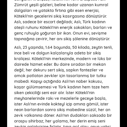
Zümrüt yeşili gözleri, beline kadar uzanan kumral
dalgaları ve yatakta fırtına gibi esen enerjisi,
Kötekli’nin gecelerini sikiş kasırgasına dönüştürür.
Aslı, sadece bir escort değiladı; Aslı, Türk kadının
ateşli ruhunu Kötekli’nin enerjik sokakları, barları ve
genç ruhuyla yoğuran bir ikon. Onun evi, sevişme
tapınağına çevirir, her anı sikiş şölenine dönüştürür.
Aslı, 23 yaşında, 1.64 boyunda, 50 kiloda, zeytin tenli,
ince beli ve dolgun kalçalarıyla adeta bir sikiş
kraliçesi. Kötekli’nin merkezinde, modern ve lüks bir
dairede hizmet eder. Bu daire sıradan bir mekan
değil; her dekuru sert sikiş, sapkın fanteziler ve
amcık patlatan zevkler için tasarlanmış bir tutku
mabedi. Kapıyı açtığında Aslı’nın naber kokusu,
kaşar gülümsemesi ve Türk kadının hem taze hem
siken çekiciliği seni esir alır. İster Kötekli’nin
meyhanelerinde rakı ve mezelerle geceye başla,
ister Aslı’nın evinde kokteyl içip amına gömül, ister
neon barlardan sonra sikiş mabedine süzül; her an
zevk volkanına döner. Aslı’nın dudakları saksoda bir
orospu sihirbaz; her yalama, her derin emiş seni
zevkin galaksisine fırlatır. Ama asıl olay, onun vahşi