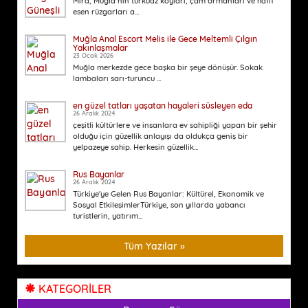
Mira, Muğla’nın turkuaz koyları, çam ormanları ve hafif
esen rüzgarları a...
Muğla Anal Escort Melis ile Gece Meltemli Çılgın
Yakınlaşmalar
23 Ocak 2026
Muğla merkezde gece başka bir şeye dönüşür. Sokak
lambaları sarı-turuncu ...
en güzel tatları yaşatan hayaleri süsleyen eda
26 Aralık 2024
çeşitli kültürlere ve insanlara ev sahipliği yapan bir şehir
olduğu için güzellik anlayışı da oldukça geniş bir
yelpazeye sahip. Herkesin güzellik...
Rus Bayanlar
26 Aralık 2024
Türkiye'ye Gelen Rus Bayanlar: Kültürel, Ekonomik ve
Sosyal EtkileşimlerTürkiye, son yıllarda yabancı
turistlerin, yatırım...
Tüm Yazılar »
KATEGORİLER