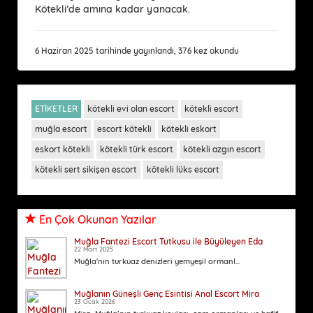
Kötekli’de amına kadar yanacak.
6 Haziran 2025 tarihinde yayınlandı, 376 kez okundu
ETİKETLER
kötekli evi olan escort
kötekli escort
muğla escort
escort kötekli
kötekli eskort
eskort kötekli
kötekli türk escort
kötekli azgın escort
kötekli sert sikişen escort
kötekli lüks escort
En Çok Okunan Yazılar
Muğla Fantezi Escort Tutkusu ile Büyüleyen Eda
22 Mart 2025
Muğla'nın turkuaz denizleri yemyeşil ormanl...
Muğlanın Güneşli Genç Esintisi Anal Escort Mira
23 Ocak 2026