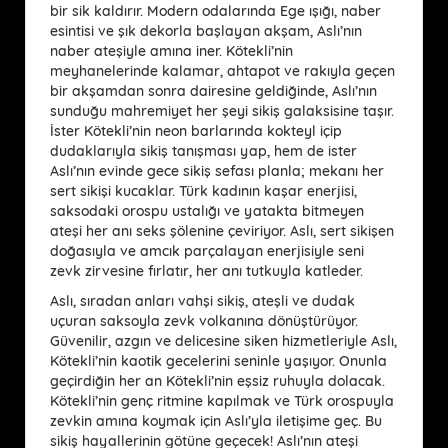
bir sik kaldırır. Modern odalarında Ege ışığı, naber
esintisi ve şık dekorla başlayan akşam, Aslı’nın
naber ateşiyle amına iner. Kötekli’nin
meyhanelerinde kalamar, ahtapot ve rakıyla geçen
bir akşamdan sonra dairesine geldiğinde, Aslı’nın
sunduğu mahremiyet her şeyi sikiş galaksisine taşır.
İster Kötekli’nin neon barlarında kokteyl içip
dudaklarıyla sikiş tanışması yap, hem de ister
Aslı’nın evinde gece sikiş sefası planla; mekanı her
sert sikişi kucaklar. Türk kadının kaşar enerjisi,
saksodaki orospu ustalığı ve yatakta bitmeyen
ateşi her anı seks şölenine çeviriyor. Aslı, sert sikişen
doğasıyla ve amcık parçalayan enerjisiyle seni
zevk zirvesine fırlatır, her anı tutkuyla katleder.
Aslı, sıradan anları vahşi sikiş, ateşli ve dudak
uçuran saksoyla zevk volkanına dönüştürüyor.
Güvenilir, azgın ve delicesine siken hizmetleriyle Aslı,
Kötekli’nin kaotik gecelerini seninle yaşıyor. Onunla
geçirdiğin her an Kötekli’nin eşsiz ruhuyla dolacak.
Kötekli’nin genç ritmine kapılmak ve Türk orospuyla
zevkin amına koymak için Aslı’yla iletişime geç. Bu
sikiş hayallerinin götüne geçecek! Aslı’nın ateşi