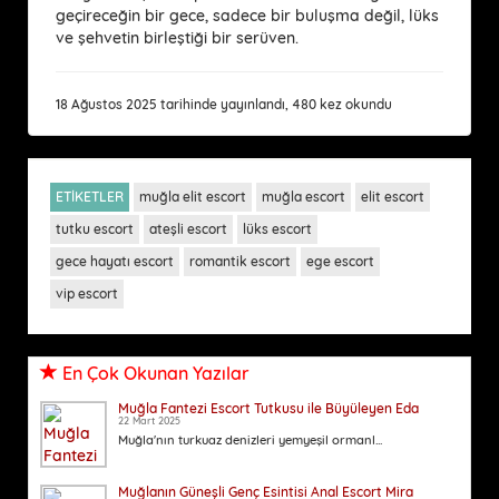
geçireceğin bir gece, sadece bir buluşma değil, lüks
ve şehvetin birleştiği bir serüven.
18 Ağustos 2025 tarihinde yayınlandı, 480 kez okundu
ETİKETLER
muğla elit escort
muğla escort
elit escort
tutku escort
ateşli escort
lüks escort
gece hayatı escort
romantik escort
ege escort
vip escort
En Çok Okunan Yazılar
Muğla Fantezi Escort Tutkusu ile Büyüleyen Eda
22 Mart 2025
Muğla'nın turkuaz denizleri yemyeşil ormanl...
Muğlanın Güneşli Genç Esintisi Anal Escort Mira