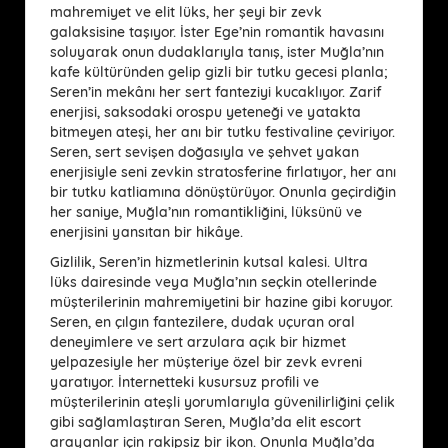
mahremiyet ve elit lüks, her şeyi bir zevk
galaksisine taşıyor. İster Ege’nin romantik havasını
soluyarak onun dudaklarıyla tanış, ister Muğla’nın
kafe kültüründen gelip gizli bir tutku gecesi planla;
Seren’in mekânı her sert fanteziyi kucaklıyor. Zarif
enerjisi, saksodaki orospu yeteneği ve yatakta
bitmeyen ateşi, her anı bir tutku festivaline çeviriyor.
Seren, sert sevişen doğasıyla ve şehvet yakan
enerjisiyle seni zevkin stratosferine fırlatıyor, her anı
bir tutku katliamına dönüştürüyor. Onunla geçirdiğin
her saniye, Muğla’nın romantikliğini, lüksünü ve
enerjisini yansıtan bir hikâye.
Gizlilik, Seren’in hizmetlerinin kutsal kalesi. Ultra
lüks dairesinde veya Muğla’nın seçkin otellerinde
müşterilerinin mahremiyetini bir hazine gibi koruyor.
Seren, en çılgın fantezilere, dudak uçuran oral
deneyimlere ve sert arzulara açık bir hizmet
yelpazesiyle her müşteriye özel bir zevk evreni
yaratıyor. İnternetteki kusursuz profili ve
müşterilerinin ateşli yorumlarıyla güvenilirliğini çelik
gibi sağlamlaştıran Seren, Muğla’da elit escort
arayanlar için rakipsiz bir ikon. Onunla Muğla’da