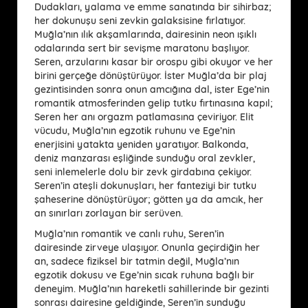
Dudakları, yalama ve emme sanatında bir sihirbaz;
her dokunuşu seni zevkin galaksisine fırlatıyor.
Muğla’nın ılık akşamlarında, dairesinin neon ışıklı
odalarında sert bir sevişme maratonu başlıyor.
Seren, arzularını kasar bir orospu gibi okuyor ve her
birini gerçeğe dönüştürüyor. İster Muğla’da bir plaj
gezintisinden sonra onun amcığına dal, ister Ege’nin
romantik atmosferinden gelip tutku fırtınasına kapıl;
Seren her anı orgazm patlamasına çeviriyor. Elit
vücudu, Muğla’nın egzotik ruhunu ve Ege’nin
enerjisini yatakta yeniden yaratıyor. Balkonda,
deniz manzarası eşliğinde sunduğu oral zevkler,
seni inlemelerle dolu bir zevk girdabına çekiyor.
Seren’in ateşli dokunuşları, her fanteziyi bir tutku
şaheserine dönüştürüyor; götten ya da amcık, her
an sınırları zorlayan bir serüven.
Muğla’nın romantik ve canlı ruhu, Seren’in
dairesinde zirveye ulaşıyor. Onunla geçirdiğin her
an, sadece fiziksel bir tatmin değil, Muğla’nın
egzotik dokusu ve Ege’nin sıcak ruhuna bağlı bir
deneyim. Muğla’nın hareketli sahillerinde bir gezinti
sonrası dairesine geldiğinde, Seren’in sunduğu