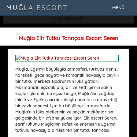
SQLSTATE[42000]: Syntax error or access violation: 1115 Unknown
MUĞLA ESCORT
MENÜ
character set: 'uf8'
İLAN GÖNDER
Muğla Elit Tutku Tanrıçası Escort Seren
Muğla, Ege’nin büyüleyici atmosferi, turkuaz denizi,
hareketli gece hayatı ve romantik havasıyla çevrili
bir tutku merkezi. Bodrum’un lüks yatları,
Marmaris’in egzotik plajları ve Fethiye’nin sakin
koylarıyla ünlü bu eşsiz bölge, Muğla’nın çağdaş
lüksü ve Ege’nin sıcak ruhuyla arzuların dans ettiği
bir zevk sahnesi. İşte bu büyüleyici atmosferde,
Muğla’nın lüks otellerinin ve seçkin mekânlarının
gölgesinde bir efsane yükseliyor: Elit escort Seren,
zarif ruhunu Muğla’nın sofistike enerjisi ve Ege’nin
tutkulu havasıyla birleştiren bir tutku tanrıçası.