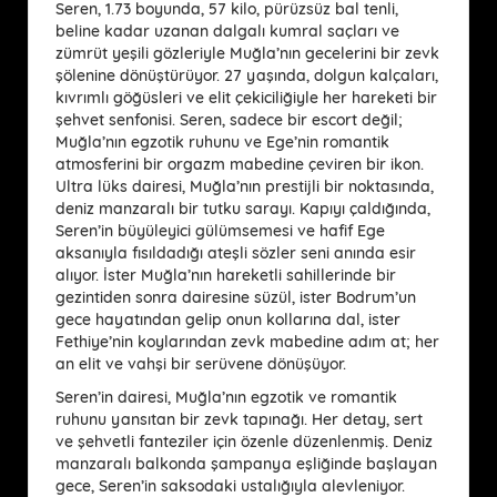
Seren, 1.73 boyunda, 57 kilo, pürüzsüz bal tenli,
beline kadar uzanan dalgalı kumral saçları ve
zümrüt yeşili gözleriyle Muğla’nın gecelerini bir zevk
şölenine dönüştürüyor. 27 yaşında, dolgun kalçaları,
kıvrımlı göğüsleri ve elit çekiciliğiyle her hareketi bir
şehvet senfonisi. Seren, sadece bir escort değil;
Muğla’nın egzotik ruhunu ve Ege’nin romantik
atmosferini bir orgazm mabedine çeviren bir ikon.
Ultra lüks dairesi, Muğla’nın prestijli bir noktasında,
deniz manzaralı bir tutku sarayı. Kapıyı çaldığında,
Seren’in büyüleyici gülümsemesi ve hafif Ege
aksanıyla fısıldadığı ateşli sözler seni anında esir
alıyor. İster Muğla’nın hareketli sahillerinde bir
gezintiden sonra dairesine süzül, ister Bodrum’un
gece hayatından gelip onun kollarına dal, ister
Fethiye’nin koylarından zevk mabedine adım at; her
an elit ve vahşi bir serüvene dönüşüyor.
Seren’in dairesi, Muğla’nın egzotik ve romantik
ruhunu yansıtan bir zevk tapınağı. Her detay, sert
ve şehvetli fanteziler için özenle düzenlenmiş. Deniz
manzaralı balkonda şampanya eşliğinde başlayan
gece, Seren’in saksodaki ustalığıyla alevleniyor.