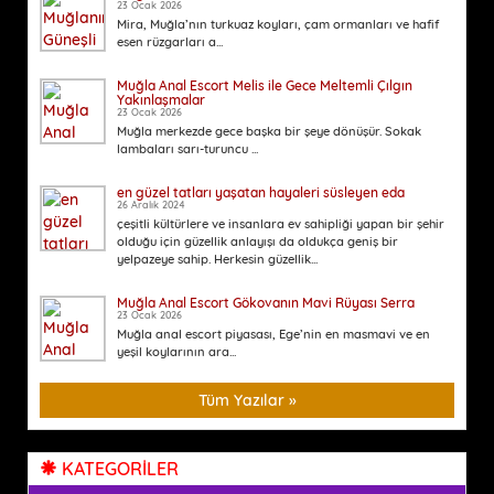
23 Ocak 2026
Mira, Muğla’nın turkuaz koyları, çam ormanları ve hafif
esen rüzgarları a...
Muğla Anal Escort Melis ile Gece Meltemli Çılgın
Yakınlaşmalar
23 Ocak 2026
Muğla merkezde gece başka bir şeye dönüşür. Sokak
lambaları sarı-turuncu ...
en güzel tatları yaşatan hayaleri süsleyen eda
26 Aralık 2024
çeşitli kültürlere ve insanlara ev sahipliği yapan bir şehir
olduğu için güzellik anlayışı da oldukça geniş bir
yelpazeye sahip. Herkesin güzellik...
Muğla Anal Escort Gökovanın Mavi Rüyası Serra
23 Ocak 2026
Muğla anal escort piyasası, Ege’nin en masmavi ve en
yeşil koylarının ara...
Tüm Yazılar »
KATEGORİLER