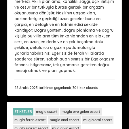
merkezi. Akıllı planlama, karşılıklı saygı, açık iletişim
ve cesur bir tutkuyla burası gerçek bir orgazm
okyanusuna dönüşür. Nazlı’nın yaşadıkları,
partnerleriyle geçirdiği uzun geceler bunu en
çarpıcı, en detaylı ve en tatmin edici şekilde
kanıtlıyor: Doğru yöntem, doğru planlama ve doğru
kişiyle bu villaların tüm imkanlarından en ıslak, en
sert, en uzun, en derin ve en çok boşalma dolu
şekilde, defalarca orgazm patlamalarıyla
yararlanabilirsiniz. Eğer siz de ferah villalarda
saatlerce süren, sabahlayan sınırsız bir Ege orgazm
fırtınası istiyorsanız, tek yapmanız gereken doğru
mesajı atmak ve planı yapmak.
28 Aralık 2025 tarihinde yayınlandı, 304 kez okundu
ETİKETLER
mugla escort
mugla eve gelen escort
mugla ferah escort
mugla anal escort
mugla oral escort
mugla sınırsız escort
mugla vip escort