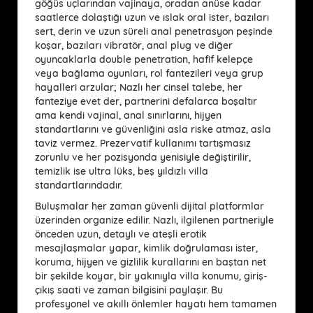
göğüs uçlarından vajinaya, oradan anüse kadar
saatlerce dolaştığı uzun ve ıslak oral ister, bazıları
sert, derin ve uzun süreli anal penetrasyon peşinde
koşar, bazıları vibratör, anal plug ve diğer
oyuncaklarla double penetration, hafif kelepçe
veya bağlama oyunları, rol fantezileri veya grup
hayalleri arzular; Nazlı her cinsel talebe, her
fanteziye evet der, partnerini defalarca boşaltır
ama kendi vajinal, anal sınırlarını, hijyen
standartlarını ve güvenliğini asla riske atmaz, asla
taviz vermez. Prezervatif kullanımı tartışmasız
zorunlu ve her pozisyonda yenisiyle değiştirilir,
temizlik ise ultra lüks, beş yıldızlı villa
standartlarındadır.
Buluşmalar her zaman güvenli dijital platformlar
üzerinden organize edilir. Nazlı, ilgilenen partneriyle
önceden uzun, detaylı ve ateşli erotik
mesajlaşmalar yapar, kimlik doğrulaması ister,
koruma, hijyen ve gizlilik kurallarını en baştan net
bir şekilde koyar, bir yakınıyla villa konumu, giriş-
çıkış saati ve zaman bilgisini paylaşır. Bu
profesyonel ve akıllı önlemler hayatı hem tamamen