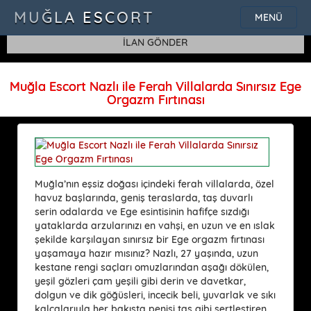
SQLSTATE[42000]: Syntax error or access violation: 1115 Unknown
MUĞLA ESCORT
MENÜ
character set: 'uf8'
İLAN GÖNDER
Muğla Escort Nazlı ile Ferah Villalarda Sınırsız Ege
Orgazm Fırtınası
Muğla’nın eşsiz doğası içindeki ferah villalarda, özel
havuz başlarında, geniş teraslarda, taş duvarlı
serin odalarda ve Ege esintisinin hafifçe sızdığı
yataklarda arzularınızı en vahşi, en uzun ve en ıslak
şekilde karşılayan sınırsız bir Ege orgazm fırtınası
yaşamaya hazır mısınız? Nazlı, 27 yaşında, uzun
kestane rengi saçları omuzlarından aşağı dökülen,
yeşil gözleri çam yeşili gibi derin ve davetkar,
dolgun ve dik göğüsleri, incecik beli, yuvarlak ve sıkı
kalçalarıyla her bakışta penisi taş gibi sertleştiren,