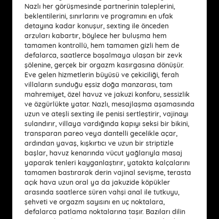
Nazlı her görüşmesinde partnerinin taleplerini,
beklentilerini, sınırlarını ve programını en ufak
detayına kadar konuşur, sexting ile önceden
arzuları kabartır, böylece her buluşma hem
tamamen kontrollü, hem tamamen gizli hem de
defalarca, saatlerce boşalmaya ulaşan bir zevk
şölenine, gerçek bir orgazm kasırgasına dönüşür.
Eve gelen hizmetlerin büyüsü ve çekiciliği, ferah
villaların sunduğu eşsiz doğa manzarası, tam
mahremiyet, özel havuz ve jakuzi konforu, sessizlik
ve özgürlükte yatar. Nazlı, mesajlaşma aşamasında
uzun ve ateşli sexting ile penisi sertleştirir, vajinayı
sulandırır, villaya vardığında kapıyı seksi bir bikini,
transparan pareo veya dantelli gecelikle açar,
ardından yavaş, kışkırtıcı ve uzun bir striptizle
başlar, havuz kenarında vücut yağlarıyla masaj
yaparak tenleri kayganlaştırır, yatakta kalçalarını
tamamen bastırarak derin vajinal sevişme, terasta
açık hava uzun oral ya da jakuzide köpükler
arasında saatlerce süren vahşi anal ile tutkuyu,
şehveti ve orgazm sayısını en uç noktalara,
defalarca patlama noktalarına taşır. Bazıları dilin