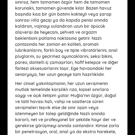
sınırsız, hem tamamen özgür hem de tamamen
korunaklı, tamamen güvende kılar. Bazen havuz
başında kısa bir gün batımı kokteyli veya şarap
sonrası villa geçişi ya da kapıda penisi anında
kaldıran, vajinayı sulandıran uzun bir öpücük
alışverişi de heyecanı, şehveti ve orgazm
beklentisini patlama noktasına getirir. Nazlı
çantasında her zaman en kaliteli, aromalı
lubrikanlarını, farklı boy ve tipte vibratörlerini, anal
pluglarını, su geçirmez oyuncaklarını, seksi bikini,
pareo, dantelli iç çamaşırları, hafif kelepçe ve diğer
fantezi aksesuarlarını taşır, Ege havasındaki her
senaryoya, her uzun geceye tam hazırlıklıdır.
Her cinsel yakınlaşmanın, her uzun sevişmenin
mutlak temelinde karşılıklı rıza, kişisel sınırlara
saygı ve açık iletişim yatar. Muğla’nın özgür, doğal
ve tatil havası hızlı, vahşi ve saatlerce süren
sevişmeleri teşvik etse de sınır aşan veya
istenmeyen bir talep geldiğinde Nazlı anında
kararlı, net ve profesyonel bir şekilde hayır der ve
gerekirse görüşmeyi anında sonlandırır. Kimse zorla
bir penetrasyon, oral, anal ya da ekstra harekete,