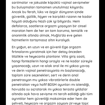
sarılmalar ve jakuzide köpüklü vajinal sevişmeler
bu buluşmaları tamamen unutulmaz kılıyordu.
Ancak bu ferah, lüks ve özgür dünyanın içinde
güvenlik, gizlilik, hijyen ve karşılıklı rızanın ne kadar
hayati olduğunu Nazlı çok iyi biliyordu. Hem
defalarca, saatlerce orgazm yaşayan bir cinsel
maraton hem de her an tam koruma, temizlik ve
anonimlik altında olmak, Muğla’da eve gelen
hizmetlerin tartışmasız altın kuralıydı.
En yoğun, en uzun ve en güvenli Ege orgazm
fırtınalarını yaratmak için her detay önceden
titizlikle ve heyecanla planlanır. Villa giriş saati,
hangi fantezilerin hangi sırayla ve ne kadar süreyle
yaşanacağı, uzun ve ıslak oral ile mi yoksa yavaş
ve derin vajinal penetrasyonla mı başlanacağı,
toplam süre seçenekleri, sert ve derin anal
penetrasyon mu yoksa vibratörlerle double
penetration veya hafif BDSM oyunları mı istendiği,
havuzda su sıçratarak mı yoksa terasta yıldızlar
altında açık hava sevişme mi tercih edildiği gibi tüm
ayrıntılar hem güvenliği maksimize eder hem de
şehveti, heyecanı ve orgazm sayısını zirveye taşır.