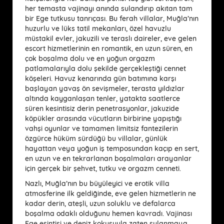
her temasta vajinayı anında sulandırıp akıtan tam
bir Ege tutkusu tanrıçası. Bu ferah villalar, Muğla’nın
huzurlu ve lüks tatil mekanları, özel havuzlu
müstakil evler, jakuzili ve teraslı daireler, eve gelen
escort hizmetlerinin en romantik, en uzun süren, en
çok boşalma dolu ve en yoğun orgazm
patlamalarıyla dolu şekilde gerçekleştiği cennet
köşeleri. Havuz kenarında gün batımına karşı
başlayan yavaş ön sevişmeler, terasta yıldızlar
altında kayganlaşan tenler, yatakta saatlerce
süren kesintisiz derin penetrasyonlar, jakuzide
köpükler arasında vücutların birbirine yapıştığı
vahşi oyunlar ve tamamen limitsiz fantezilerin
özgürce hüküm sürdüğü bu villalar, günlük
hayattan veya yoğun iş temposundan kaçıp en sert,
en uzun ve en tekrarlanan boşalmaları arayanlar
için gerçek bir şehvet, tutku ve orgazm cenneti.
Nazlı, Muğla’nın bu büyüleyici ve erotik villa
atmosferine ilk geldiğinde, eve gelen hizmetlerin ne
kadar derin, ateşli, uzun soluklu ve defalarca
boşalma odaklı olduğunu hemen kavradı. Vajinası
Ege esintisi ve deniz kokusuyla zaten sulanmaya