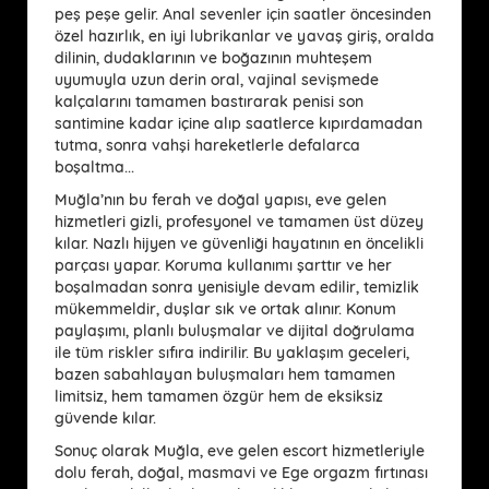
peş peşe gelir. Anal sevenler için saatler öncesinden
özel hazırlık, en iyi lubrikanlar ve yavaş giriş, oralda
dilinin, dudaklarının ve boğazının muhteşem
uyumuyla uzun derin oral, vajinal sevişmede
kalçalarını tamamen bastırarak penisi son
santimine kadar içine alıp saatlerce kıpırdamadan
tutma, sonra vahşi hareketlerle defalarca
boşaltma...
Muğla’nın bu ferah ve doğal yapısı, eve gelen
hizmetleri gizli, profesyonel ve tamamen üst düzey
kılar. Nazlı hijyen ve güvenliği hayatının en öncelikli
parçası yapar. Koruma kullanımı şarttır ve her
boşalmadan sonra yenisiyle devam edilir, temizlik
mükemmeldir, duşlar sık ve ortak alınır. Konum
paylaşımı, planlı buluşmalar ve dijital doğrulama
ile tüm riskler sıfıra indirilir. Bu yaklaşım geceleri,
bazen sabahlayan buluşmaları hem tamamen
limitsiz, hem tamamen özgür hem de eksiksiz
güvende kılar.
Sonuç olarak Muğla, eve gelen escort hizmetleriyle
dolu ferah, doğal, masmavi ve Ege orgazm fırtınası