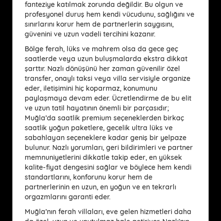
fanteziye katılmak zorunda değildir. Bu olgun ve
profesyonel duruş hem kendi vücudunu, sağlığını ve
sınırlarını korur hem de partnerlerin saygısını,
güvenini ve uzun vadeli tercihini kazanır.
Bölge ferah, lüks ve mahrem olsa da gece geç
saatlerde veya uzun buluşmalarda ekstra dikkat
şarttır. Nazlı dönüşünü her zaman güvenilir özel
transfer, onaylı taksi veya villa servisiyle organize
eder, iletişimini hiç koparmaz, konumunu
paylaşmaya devam eder. Ücretlendirme de bu elit
ve uzun tatil hayatının önemli bir parçasıdır;
Muğla’da saatlik premium seçeneklerden birkaç
saatlik yoğun paketlere, gecelik ultra lüks ve
sabahlayan seçeneklere kadar geniş bir yelpaze
bulunur. Nazlı yorumları, geri bildirimleri ve partner
memnuniyetlerini dikkatle takip eder, en yüksek
kalite-fiyat dengesini sağlar ve böylece hem kendi
standartlarını, konforunu korur hem de
partnerlerinin en uzun, en yoğun ve en tekrarlı
orgazmlarını garanti eder.
Muğla’nın ferah villaları, eve gelen hizmetleri daha