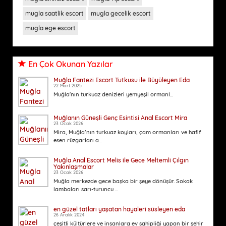
mugla saatlik escort
mugla gecelik escort
mugla ege escort
En Çok Okunan Yazılar
Muğla Fantezi Escort Tutkusu ile Büyüleyen Eda
22 Mart 2025
Muğla'nın turkuaz denizleri yemyeşil ormanl...
Muğlanın Güneşli Genç Esintisi Anal Escort Mira
23 Ocak 2026
Mira, Muğla’nın turkuaz koyları, çam ormanları ve hafif
esen rüzgarları a...
Muğla Anal Escort Melis ile Gece Meltemli Çılgın
Yakınlaşmalar
23 Ocak 2026
Muğla merkezde gece başka bir şeye dönüşür. Sokak
lambaları sarı-turuncu ...
en güzel tatları yaşatan hayaleri süsleyen eda
26 Aralık 2024
çeşitli kültürlere ve insanlara ev sahipliği yapan bir şehir