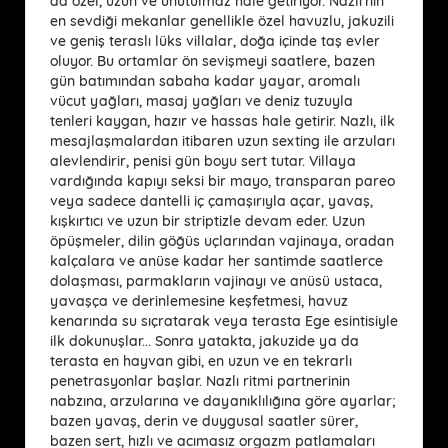
da özel, uzun ve unutulmaz hale getiriyor. Nazlı’nın
en sevdiği mekanlar genellikle özel havuzlu, jakuzili
ve geniş teraslı lüks villalar, doğa içinde taş evler
oluyor. Bu ortamlar ön sevişmeyi saatlere, bazen
gün batımından sabaha kadar yayar, aromalı
vücut yağları, masaj yağları ve deniz tuzuyla
tenleri kaygan, hazır ve hassas hale getirir. Nazlı, ilk
mesajlaşmalardan itibaren uzun sexting ile arzuları
alevlendirir, penisi gün boyu sert tutar. Villaya
vardığında kapıyı seksi bir mayo, transparan pareo
veya sadece dantelli iç çamaşırıyla açar, yavaş,
kışkırtıcı ve uzun bir striptizle devam eder. Uzun
öpüşmeler, dilin göğüs uçlarından vajinaya, oradan
kalçalara ve anüse kadar her santimde saatlerce
dolaşması, parmakların vajinayı ve anüsü ustaca,
yavaşça ve derinlemesine keşfetmesi, havuz
kenarında su sıçratarak veya terasta Ege esintisiyle
ilk dokunuşlar... Sonra yatakta, jakuzide ya da
terasta en hayvan gibi, en uzun ve en tekrarlı
penetrasyonlar başlar. Nazlı ritmi partnerinin
nabzına, arzularına ve dayanıklılığına göre ayarlar;
bazen yavaş, derin ve duygusal saatler sürer,
bazen sert, hızlı ve acımasız orgazm patlamaları