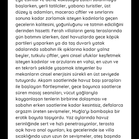
başlarken, yerli tatilciler, yabancı turistler, üst
düzey iş adamları, maceracı çiftler ve sınırlarını
sonuna kadar zorlamak isteyen kadınlarla geçen
gecelerin kalitesini, yoğunluğunu ve tatmin ediciliğini
derinden hissetti. Ferah villaların geniş teraslarında
gün batımını izlerken, özel havuzlarda gece köpük
partileri yaparken ya da taş duvarlı yatak
odalarında sabahın ilk ışıklarına kadar yalnız
beyler, tutkulu çiftler, yeni cinsel ufuklar keşfetmek
isteyen kadınlar ve arzularını en vahşi, en uzun ve
en tekrarlı şekilde yaşamak isteyenler bu
mekanların cinsel enerjisini sürekli en üst seviyede
tutuyordu. Akşam saatlerinde havuz başı şarapları
ile başlayan flörtleşmeler, gece boyunca saatlerce
süren masaj seansları, vücut yağlarıyla
kayganlaşan tenlerin birbirine dolaşması ve
sabahın erken saatlerine kadar kesintisiz, defalarca
orgazm üreten sevişmeler, Muğla’yı bambaşka bir
erotik boyuta taşıyordu. Yaz aylarında havuz
serinliğinde sert ve hızlı penetrasyonlar, terasta
açık hava anal oyunları, kış gecelerinde ise villa
sıcaklığında uzun uzun ön sevişmeler, ateş başında