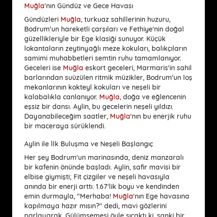
Muğla
'nın Gündüz ve Gece Havası
Gündüzleri
Muğla
, turkuaz sahillerinin huzuru,
Bodrum'un hareketli çarşıları ve Fethiye'nin doğal
güzellikleriyle bir Ege klasiği sunuyor. Küçük
lokantaların zeytinyağlı meze kokuları, balıkçıların
samimi muhabbetleri semtin ruhu tamamlanıyor.
Geceleri ise
Muğla
eskort geceleri, Marmaris'in sahil
barlarından suüzülen ritmik müzikler, Bodrum'un loş
mekanlarının kokteyl kokuları ve neşeli bir
kalabalıkla canlanıyor.
Muğla
, doğa ve eğlencenin
eşsiz bir dansı. Aylin, bu gecelerin neşeli yıldızı.
Dayanabileceğim saatler,
Muğla
'nın bu enerjik ruhu
bir maceraya sürüklendi.
Aylin ile İlk Buluşma ve Neşeli Başlangıç
Her şey Bodrum'un marinasında, deniz manzaralı
bir kafenin önünde başladı. Aylin, safir mavisi bir
elbise giymişti; Fit çizgiler ve neşeli havasıyla
anında bir enerji arttı. 1.67'lik boyu ve kendinden
emin durmayla, "Merhaba!
Muğla
'nın Ege havasına
kapılmaya hazır mısın?" dedi, mavi gözlerini
parlayarak. Gülümsemesi öyle sıcaktı ki, sanki bir