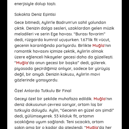
enerjisiyle dolup taştı.
Sokakta Deniz Eşintisi
Gece bitmedi, Aylin'le Bodrum'un sahil yolundan
çıktık. Denizin dalga sesleri, uzaklardan gelen müzik
melodileri ve serin Ege havası. “Burası favorim”
dedi, rüzgarda kumral uçuşurken. 1.67'lik fit vücut,
gecenin karanlığında parlıyordu. Birlikte
Muğla
'nın
romantik havasını içimize çektik, Aylin'in olmak
üzere eğlenceli hikayeler gecesi daha da güzelleşti.
“
Muğla
'da onun gecesi bir başka” dedi, gülerek.
piyasada geçirdiğimiz anlıyor, sadece bir yürüyüş
değil, bir anıydı. Denizin kokusu, Aylin'in mavi
gözlerinde yansıyordu.
Özel Anlarda Tutkulu Bir Final
Geceyi özel bir şekilde muhafaza edildik.
Muğla
'nın
deniz dokusunun çevresi sarıyor, ortam loş bir
tutkuyla doluydu. Aylin, “Gecenin en güzel anı şimdi”
dedi, gülümseyerek. 53 kiloluk fit, ortamın
sıcaklığına uyum sağlandı. Teni sıcacıktı, ortam
sakin ama bir o kadar da ateşlendi. “
Muğla
'da her