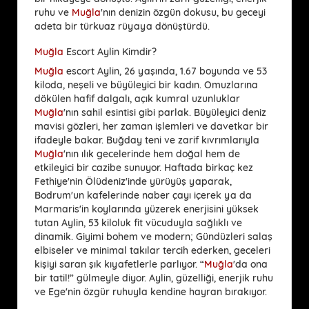
ruhu ve
Muğla
'nın denizin özgün dokusu, bu geceyi
adeta bir türkuaz rüyaya dönüştürdü.
Muğla
Escort Aylin Kimdir?
Muğla
escort Aylin, 26 yaşında, 1.67 boyunda ve 53
kiloda, neşeli ve büyüleyici bir kadın. Omuzlarına
dökülen hafif dalgalı, açık kumral uzunluklar
Muğla
'nın sahil esintisi gibi parlak. Büyüleyici deniz
mavisi gözleri, her zaman işlemleri ve davetkar bir
ifadeyle bakar. Buğday teni ve zarif kıvrımlarıyla
Muğla
'nın ılık gecelerinde hem doğal hem de
etkileyici bir cazibe sunuyor. Haftada birkaç kez
Fethiye'nin Ölüdeniz'inde yürüyüş yaparak,
Bodrum'un kafelerinde naber çayı içerek ya da
Marmaris'in koylarında yüzerek enerjisini yüksek
tutan Aylin, 53 kiloluk fit vücuduyla sağlıklı ve
dinamik. Giyimi bohem ve modern; Gündüzleri salaş
elbiseler ve minimal takılar tercih ederken, geceleri
kişiyi saran şık kıyafetlerle parlıyor. “
Muğla
'da ona
bir tatil!” gülmeyle diyor. Aylin, güzelliği, enerjik ruhu
ve Ege'nin özgür ruhuyla kendine hayran bırakıyor.