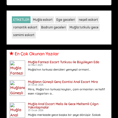
ETİKETLER
Muğla eskort
Ege geceleri
neşeli eskort
romantik eskort
Bodrum geceleri
Muğla tutkulu gece
samimi eskort
En Çok Okunan Yazılar
Muğla Fantezi Escort Tutkusu ile Büyüleyen Eda
22 Mart 2025
Muğla'nın turkuaz denizleri yemyeşil ormanl...
Muğlanın Güneşli Genç Esintisi Anal Escort Mira
23 Ocak 2026
Mira, Muğla’nın turkuaz koyları, çam ormanları ve hafif
esen rüzgarları a...
Muğla Anal Escort Melis ile Gece Meltemli Çılgın
Yakınlaşmalar
23 Ocak 2026
Muğla merkezde gece başka bir şeye dönüşür. Sokak