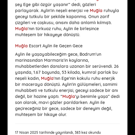
şey Ege gibi özgür yaşanır” dedi, gözleri
parlayarak. Aylin'in neşeli enerjisi ve
Muğla
ruhuyla
geceyi tutkulu bir şekilde kapanmış. Onun zarif
çizgileri ve coşkusu, anısını daha anlamlı kılmıştı.
Muğla
'nın türkuaz ruhu, Aylin ile birleşince
muhteşem bir hikayeye dönüştü.
Muğla
Escort Aylin ile Geçen Gece
Aylin ile yaşayabileceğim gece, Bodrum'un
marinasından Marmaris'in koylarına,
muhabbetlerden danslara uzanan bir serüvendi. 26
yaşında, 1.67 boyunda, 53 kiloda, kumral parlak bu
neşeli kadın,
Muğla
'nın Ege'nin kokulu ruhu enerjik
bir maceraya dönüştü. Aylin'in gülüşmeleri, samimi
muhabbeti ve tutkulu enerjisi, geceyi sadece bir anı
değil, bir hazine yaptı. “
Muğla
'yı benimle yaşa” dedi
son olarak, mavi gözler parıldarken. Aylin ile
geçireceğiniz bir gece, sadece bir deneyim değil,
muhteşem bir hikaye olur.
17 Nisan 2025 tarihinde yayınlandı, 383 kez okundu