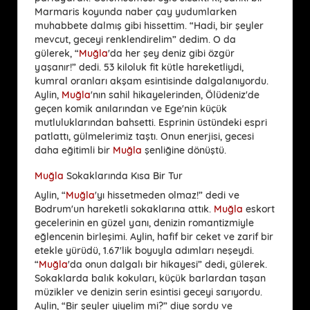
Marmaris koyunda naber çay yudumlarken
muhabbete dalmış gibi hissettim. “Hadi, bir şeyler
mevcut, geceyi renklendirelim” dedim. O da
gülerek, “
Muğla
'da her şey deniz gibi özgür
yaşanır!” dedi. 53 kiloluk fit kütle hareketliydi,
kumral oranları akşam esintisinde dalgalanıyordu.
Aylin,
Muğla
'nın sahil hikayelerinden, Ölüdeniz'de
geçen komik anılarından ve Ege'nin küçük
mutluluklarından bahsetti. Esprinin üstündeki espri
patlattı, gülmelerimiz taştı. Onun enerjisi, gecesi
daha eğitimli bir
Muğla
şenliğine dönüştü.
Muğla
Sokaklarında Kısa Bir Tur
Aylin, “
Muğla
'yı hissetmeden olmaz!” dedi ve
Bodrum'un hareketli sokaklarına attık.
Muğla
eskort
gecelerinin en güzel yanı, denizin romantizmiyle
eğlencenin birleşimi. Aylin, hafif bir ceket ve zarif bir
etekle yürüdü, 1.67'lik boyuyla adımları neşeydi.
“
Muğla
'da onun dalgalı bir hikayesi” dedi, gülerek.
Sokaklarda balık kokuları, küçük barlardan taşan
müzikler ve denizin serin esintisi geceyi sarıyordu.
Aylin, “Bir şeyler yiyelim mi?” diye sordu ve