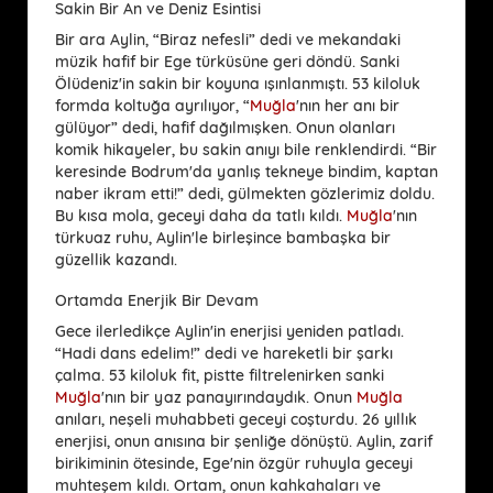
Sakin Bir An ve Deniz Esintisi
Bir ara Aylin, “Biraz nefesli” dedi ve mekandaki
müzik hafif bir Ege türküsüne geri döndü. Sanki
Ölüdeniz'in sakin bir koyuna ışınlanmıştı. 53 kiloluk
formda koltuğa ayrılıyor, “
Muğla
'nın her anı bir
gülüyor” dedi, hafif dağılmışken. Onun olanları
komik hikayeler, bu sakin anıyı bile renklendirdi. “Bir
keresinde Bodrum'da yanlış tekneye bindim, kaptan
naber ikram etti!” dedi, gülmekten gözlerimiz doldu.
Bu kısa mola, geceyi daha da tatlı kıldı.
Muğla
'nın
türkuaz ruhu, Aylin'le birleşince bambaşka bir
güzellik kazandı.
Ortamda Enerjik Bir Devam
Gece ilerledikçe Aylin'in enerjisi yeniden patladı.
“Hadi dans edelim!” dedi ve hareketli bir şarkı
çalma. 53 kiloluk fit, pistte filtrelenirken sanki
Muğla
'nın bir yaz panayırındaydık. Onun
Muğla
anıları, neşeli muhabbeti geceyi coşturdu. 26 yıllık
enerjisi, onun anısına bir şenliğe dönüştü. Aylin, zarif
birikiminin ötesinde, Ege'nin özgür ruhuyla geceyi
muhteşem kıldı. Ortam, onun kahkahaları ve