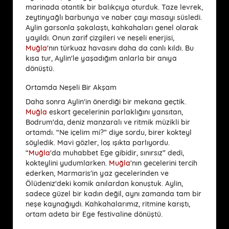
marinada otantik bir balıkçıya oturduk. Taze levrek,
zeytinyağlı barbunya ve naber çayı masayı süsledi.
Aylin garsonla şakalaştı, kahkahaları genel olarak
yayıldı. Onun zarif çizgileri ve neşeli enerjisi,
Muğla
'nın türkuaz havasını daha da canlı kıldı. Bu
kısa tur, Aylin'le yaşadığım anlarla bir anıya
dönüştü.
Ortamda Neşeli Bir Akşam
Daha sonra Aylin'in önerdiği bir mekana geçtik.
Muğla
eskort gecelerinin parlaklığını yansıtan,
Bodrum'da, deniz manzaralı ve ritmik müzikli bir
ortamdı. “Ne içelim mi?” diye sordu, birer kokteyl
söyledik. Mavi gözler, loş ışıkta parlıyordu.
“
Muğla
'da muhabbet Ege gibidir, sınırsız” dedi,
kokteylini yudumlarken.
Muğla
'nın gecelerini tercih
ederken, Marmaris'in yaz gecelerinden ve
Ölüdeniz'deki komik anılardan konuştuk. Aylin,
sadece güzel bir kadın değil, aynı zamanda tam bir
neşe kaynağıydı. Kahkahalarımız, ritmine karıştı,
ortam adeta bir Ege festivaline dönüştü.