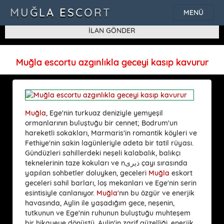
SQLSTATE[42000]: Syntax error or access violation: 1115 Unknown
MUĞLA ESCORT
MENÜ
character set: 'uf8'
İLAN GÖNDER
Muğla escortu azgınlıkla geceyi kasıp kavurur
Muğla
, Ege'nin turkuaz deniziyle yemyeşil
ormanlarının buluştuğu bir cennet; Bodrum'un
hareketli sokakları, Marmaris'in romantik köyleri ve
Fethiye'nin sakin lagünleriyle adeta bir tatil rüyası.
Gündüzleri sahillerdeki neşeli kalabalık, balıkçı
teknelerinin taze kokuları ve nذیری çayı sırasında
yapılan sohbetler doluyken, geceleri
Muğla
eskort
geceleri sahil barları, loş mekanları ve Ege'nin serin
esintisiyle canlanıyor.
Muğla
'nın bu özgür ve enerjik
havasında, Aylin ile yaşadığım gece, neşenin,
tutkunun ve Ege'nin ruhunun buluştuğu muhteşem
bir hikayeye dönüştü. Aylin'in zarif güzelliği, enerjik