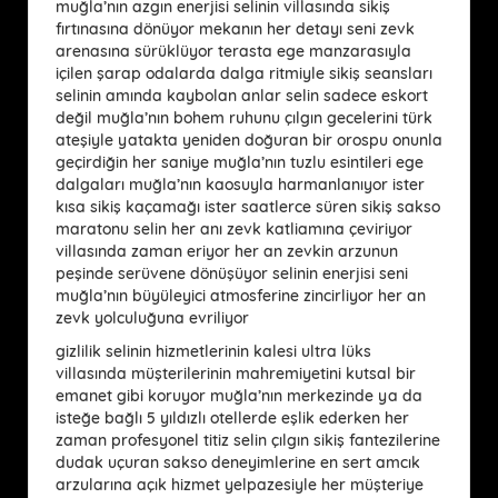
muğla’nın azgın enerjisi selinin villasında sikiş
fırtınasına dönüyor mekanın her detayı seni zevk
arenasına sürüklüyor terasta ege manzarasıyla
içilen şarap odalarda dalga ritmiyle sikiş seansları
selinin amında kaybolan anlar selin sadece eskort
değil muğla’nın bohem ruhunu çılgın gecelerini türk
ateşiyle yatakta yeniden doğuran bir orospu onunla
geçirdiğin her saniye muğla’nın tuzlu esintileri ege
dalgaları muğla’nın kaosuyla harmanlanıyor ister
kısa sikiş kaçamağı ister saatlerce süren sikiş sakso
maratonu selin her anı zevk katliamına çeviriyor
villasında zaman eriyor her an zevkin arzunun
peşinde serüvene dönüşüyor selinin enerjisi seni
muğla’nın büyüleyici atmosferine zincirliyor her an
zevk yolculuğuna evriliyor
gizlilik selinin hizmetlerinin kalesi ultra lüks
villasında müşterilerinin mahremiyetini kutsal bir
emanet gibi koruyor muğla’nın merkezinde ya da
isteğe bağlı 5 yıldızlı otellerde eşlik ederken her
zaman profesyonel titiz selin çılgın sikiş fantezilerine
dudak uçuran sakso deneyimlerine en sert amcık
arzularına açık hizmet yelpazesiyle her müşteriye