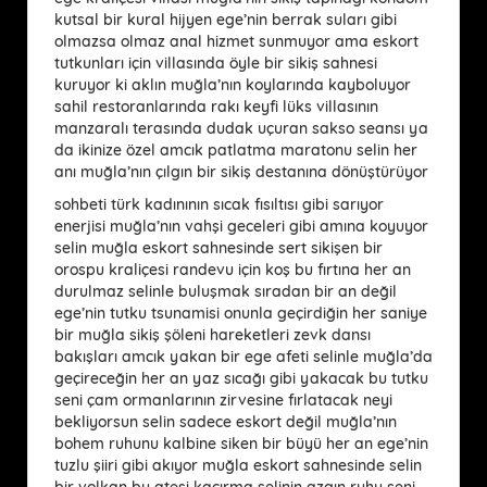
kutsal bir kural hijyen ege’nin berrak suları gibi
olmazsa olmaz anal hizmet sunmuyor ama eskort
tutkunları için villasında öyle bir sikiş sahnesi
kuruyor ki aklın muğla’nın koylarında kayboluyor
sahil restoranlarında rakı keyfi lüks villasının
manzaralı terasında dudak uçuran sakso seansı ya
da ikinize özel amcık patlatma maratonu selin her
anı muğla’nın çılgın bir sikiş destanına dönüştürüyor
sohbeti türk kadınının sıcak fısıltısı gibi sarıyor
enerjisi muğla’nın vahşi geceleri gibi amına koyuyor
selin muğla eskort sahnesinde sert sikişen bir
orospu kraliçesi randevu için koş bu fırtına her an
durulmaz selinle buluşmak sıradan bir an değil
ege’nin tutku tsunamisi onunla geçirdiğin her saniye
bir muğla sikiş şöleni hareketleri zevk dansı
bakışları amcık yakan bir ege afeti selinle muğla’da
geçireceğin her an yaz sıcağı gibi yakacak bu tutku
seni çam ormanlarının zirvesine fırlatacak neyi
bekliyorsun selin sadece eskort değil muğla’nın
bohem ruhunu kalbine siken bir büyü her an ege’nin
tuzlu şiiri gibi akıyor muğla eskort sahnesinde selin
bir volkan bu ateşi kaçırma selinin azgın ruhu seni