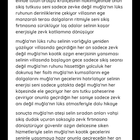
elinde tutan orospu kraliçesinin hakimiyetinde onun
sikiş tutkusu seni sadece zevke değil muğla’nın lüks
ruhunun derinliklerine çekiyor villasının ege
manzaralı terası dalgaların ritmiyle seni sikiş
fırtınasına sürüklüyor loş odalar selinin kaşar
enerjisiyle zevk katliamına dönüşüyor
muğla’nın lüks ruhu selinin varlığıyla yeniden
yazılıyor villasında geçirdiğin her an sadece zevk
değil muğla’nın kaotik azgın enerjisinin yansıması
selinin villasında başlayan gece sadece sikiş seansı
değil muğla’nın ruhunu hissettiğin yolculuk her
dokunuş her fısıltı muğla’nın kumsallarını ege
dalgalarını muğla’nın gecelerini hatırlatıyor selinin
enerjisi seni sadece yatakta değil muğla’nın her
köşesinde ele geçiriyor her anı tutku şaheserine
çeviriyor onunla geçirdiğin her saniye sadece zevk
anı değil muğla’nın lüks atmosferiyle dolu hikaye
sonuçta muğla’nın ateşi selin sıradan anları vahşi
sikiş dudak uçuran saksoyla zevk fırtınasına
dönüştürüyor güvenilir azgın delicesine siken
hizmetleriyle selin muğla’nın kaotik gecelerini
seninle yaşamaya hazır onunla geçireceğin her an