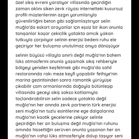
özel sikiş evreni yaratıyor villasında geçirdiğin
zaman aklını siken zevk rüyası internetteki kusursuz
profili müşterilerinin azgın yorumlarıyla
güvenilirliğini beton gibi sağlamlaştırıyor selin
muğla’da eskort arayanlar için eşsiz bir ikon onunla
tanışanlar kaşar çekicilik yatakta amcık yakan
tutkuyla çarpılıyor selinin enerjisi bedeni ruhu ele
geçiriyor her buluşma unutulmaz anıya dönüşüyor
selinin büyüsü villayla sınırlı değil muğla’nın bohem
lüks atmosferini onunla yaşamak sikiş rehberiyle
bölgeyi yeniden keşfetmek gibi muğla’da sahil
restoranında rakı meze keyfi yapabilir fethiye’nin
marina gezintisinden sonra romantik yürüyüşe
çıkabilir çam ormanlarında doğayla bütünleşip
villasında geceyi sikiş sakso katliamıyla
taçlandırabilirsin selin sadece yatakta değil
muğla’nın her anında zevk partnerin türk enerjisi
seni muğla’nın tuzlu esintilerine ege dalgalarına
muğla’nın kaotik gecelerine çekiyor selinle
geçirdiğin her an buluşma değil muğla’nın ruhunu
amında hissettiğin serüven onunla yaşanan her an
muğla’nın vahşi lüks atmosferiyle dolup taşıyor seni