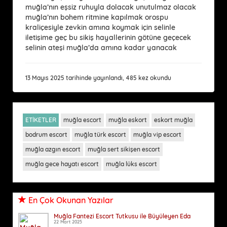
muğla’nın eşsiz ruhuyla dolacak unutulmaz olacak
muğla’nın bohem ritmine kapılmak orospu
kraliçesiyle zevkin amına koymak için selinle
iletişime geç bu sikiş hayallerinin götüne geçecek
selinin ateşi muğla’da amına kadar yanacak
13 Mayıs 2025 tarihinde yayınlandı, 485 kez okundu
ETİKETLER
muğla escort
muğla eskort
eskort muğla
bodrum escort
muğla türk escort
muğla vip escort
muğla azgın escort
muğla sert sikişen escort
muğla gece hayatı escort
muğla lüks escort
En Çok Okunan Yazılar
Muğla Fantezi Escort Tutkusu ile Büyüleyen Eda
22 Mart 2025