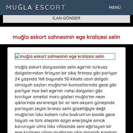
SQLSTATE[42000]: Syntax error or access violation: 1115 Unknown
MUĞLA ESCORT
MENÜ
character set: 'uf8'
muğla eskort sahnesinin ege kraliçesi selin
muğla eskort dünyasında selin ege’nin turkuaz
dalgalarından fırlayan bir sikiş fırtınası gibi parlıyor
24 yaşında 168 boyunda 50 kiloda uzun dalgalı
simsiyah saçları muğla’nın kumsallarında gece gibi
parlıyor ince beli ege’nin vahşi dalgaları gibi
kıvrılıyor ametist moru gözleri muğla’nın neon
ışıklarında esrarengiz bir sır teni akşam güneşinde
parlayan zeytin bronzu selin güzelliğiyle değil
muğla’nın lüks bohem ruhu bodrum’un kaotik gece
hayatı ve türk ateşinin azgın enerjisiyle amcık
kavuruyor ultra lüks villasında seni ağırlayan bir
ege kraliçesi villası muğla’nın sikiş tapınağı kondom