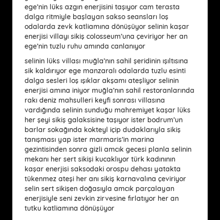
ege’nin lüks azgın enerjisini taşıyor cam terasta
dalga ritmiyle başlayan sakso seansları loş
odalarda zevk katliamına dönüşüyor selinin kaşar
enerjisi villayı sikiş colosseum’una çeviriyor her an
ege’nin tuzlu ruhu amında canlanıyor
selinin lüks villası muğla’nın sahil şeridinin ışıltısına
sik kaldırıyor ege manzaralı odalarda tuzlu esinti
dalga sesleri loş ışıklar akşamı ateşliyor selinin
enerjisi amına iniyor muğla’nın sahil restoranlarında
rakı deniz mahsulleri keyfi sonrası villasına
vardığında selinin sunduğu mahremiyet kaşar lüks
her şeyi sikiş galaksisine taşıyor ister bodrum’un
barlar sokağında kokteyl içip dudaklarıyla sikiş
tanışması yap ister marmaris’in marina
gezintisinden sonra gizli amcık gecesi planla selinin
mekanı her sert sikişi kucaklıyor türk kadınının
kaşar enerjisi saksodaki orospu dehası yatakta
tükenmez ateşi her anı sikiş karnavalına çeviriyor
selin sert sikişen doğasıyla amcık parçalayan
enerjisiyle seni zevkin zirvesine fırlatıyor her an
tutku katliamına dönüşüyor