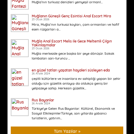
Muğla'nın turkuaz denizleri yemyeşil ormanl...
Muğlanın Güneşli Genç Esintisi Anal Escort Mira
23 Ocak 2026
Mira, Muğla’nın turkuaz koyları, çam ormanları ve hafif
esen rüzgarları a...
Muğla Anal Escort Melis ile Gece Meltemli Çılgın
Yakınlaşmalar
23 Ocak 2026
Muğla merkezde gece başka bir şeye dönüşür. Sokak
lambaları sarı-turuncu ...
en güzel tatları yaşatan hayaleri süsleyen eda
26 Aralık 2024
çeşitli kültürlere ve insanlara ev sahipliği yapan bir şehir
olduğu için güzellik anlayışı da oldukça geniş bir
yelpazeye sahip. Herkesin güzellik...
Rus Bayanlar
26 Aralık 2024
Türkiye'ye Gelen Rus Bayanlar: Kültürel, Ekonomik ve
Sosyal EtkileşimlerTürkiye, son yıllarda yabancı
turistlerin, yatırım...
Tüm Yazılar »