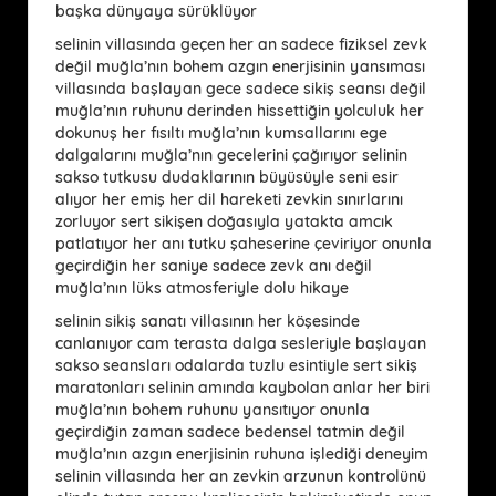
başka dünyaya sürüklüyor
selinin villasında geçen her an sadece fiziksel zevk
değil muğla’nın bohem azgın enerjisinin yansıması
villasında başlayan gece sadece sikiş seansı değil
muğla’nın ruhunu derinden hissettiğin yolculuk her
dokunuş her fısıltı muğla’nın kumsallarını ege
dalgalarını muğla’nın gecelerini çağırıyor selinin
sakso tutkusu dudaklarının büyüsüyle seni esir
alıyor her emiş her dil hareketi zevkin sınırlarını
zorluyor sert sikişen doğasıyla yatakta amcık
patlatıyor her anı tutku şaheserine çeviriyor onunla
geçirdiğin her saniye sadece zevk anı değil
muğla’nın lüks atmosferiyle dolu hikaye
selinin sikiş sanatı villasının her köşesinde
canlanıyor cam terasta dalga sesleriyle başlayan
sakso seansları odalarda tuzlu esintiyle sert sikiş
maratonları selinin amında kaybolan anlar her biri
muğla’nın bohem ruhunu yansıtıyor onunla
geçirdiğin zaman sadece bedensel tatmin değil
muğla’nın azgın enerjisinin ruhuna işlediği deneyim
selinin villasında her an zevkin arzunun kontrolünü