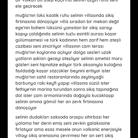
ele geçirecek
muğla’nın lüks kaotik ruhu selinin villasında sikiş
fırtınasına dönüşüyor villa sıradan bir mekan değil
ege’nin bohem lüksünü yansıtan bir sikiş sarayı
kapıyı çaldığında selinin tuzlu esintili aurası kaşar
gülümsemesi ve türk kadınının hem zarif hem ateşli
cazibesi seni zincirliyor villasının cam terası
muğla’nın koylarına açılıyor dalga sesleri uzak
yatların ışıkları geceyi ateşliyor selinin ametist moru
gözleri seni hipnotize ediyor türk aksanıyla kulağına
fısıldadığı kaşar sözcükler beynini eritiyor ister
muğla’nın sahil restoranlarında zeytinyağlı
barbunya rakı keyfi yapıp villasına süzül ister
fethiye’nin marina turundan sonra sikiş tapınağına
dal ister çam ormanlarında doğayla kucaklaşıp
selinin amına gömül her an zevk fırtınasına
dönüşüyor
selinin dudakları saksoda orospu sihirbazı her
yalama her derin emiş seni zevkin galaksisine
fırlatıyor ama esas mesele onun volkanic enerjisiyle
villayı sikiş arenasına çevirmesi her an sert sikiş