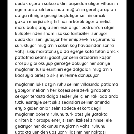
dudak uçuran sakso aklını başından alıyor villasının
ege manzaralı terasında muğla’nın yerel şarapları
dalga ritmiyle geceyi başlatıyor selinin amcık
yakan enerjisi sikiş fırtınasını körüklüyor ametist
moru bakışlarıyla seni esir alıyor bodrum’un çılgın
kulüplerinden ilhamlı sakso fantezileri sunuyor
dudakları seni yutuyor her emiş zevkin uçurumuna
sürüklüyor muğla’nın sakin koy havasından sonra
vahşi sikiş maratonu ya da ege’ye kafa tutan amcık
patlatma seansı yaşatıyor selin arzularını kaşar
orospu gibi okuyup gerçeğe döküyor her saniye
muğla’nın tuzlu esintileri ege dalgaları muğla’nın
kaosuyla birleşip sikiş evrenine dönüşüyor
muğla’nın lüks azgın ruhu selinin villasında patlama
yapıyor mekanın her köşesi seni zevk girdabına
çekiyor terasta dalga sesleriyle içilen rakı odalarda
tuzlu esintiyle sert sikiş seansları selinin amında
eriyip giden anlar selin sadece eskort değil
muğla’nın bohem ruhunu türk ateşiyle yatakta
dirilten bir orospu enerjisi seni fiziksel zihinsel ele
geçiriyor her dokunuş muğla’nın vahşi ruhunu
yatakta yeniden yazıyor villasının her noktası