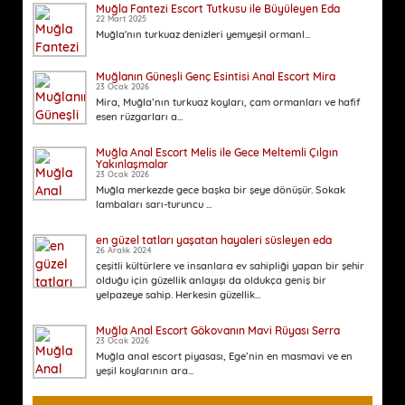
Muğla Fantezi Escort Tutkusu ile Büyüleyen Eda
22 Mart 2025
Muğla'nın turkuaz denizleri yemyeşil ormanl...
Muğlanın Güneşli Genç Esintisi Anal Escort Mira
23 Ocak 2026
Mira, Muğla’nın turkuaz koyları, çam ormanları ve hafif
esen rüzgarları a...
Muğla Anal Escort Melis ile Gece Meltemli Çılgın
Yakınlaşmalar
23 Ocak 2026
Muğla merkezde gece başka bir şeye dönüşür. Sokak
lambaları sarı-turuncu ...
en güzel tatları yaşatan hayaleri süsleyen eda
26 Aralık 2024
çeşitli kültürlere ve insanlara ev sahipliği yapan bir şehir
olduğu için güzellik anlayışı da oldukça geniş bir
yelpazeye sahip. Herkesin güzellik...
Muğla Anal Escort Gökovanın Mavi Rüyası Serra
23 Ocak 2026
Muğla anal escort piyasası, Ege’nin en masmavi ve en
yeşil koylarının ara...