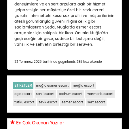
deneyimlere ve en sert arzulara açık bir hizmet
yelpazesiyle her müşteriye özel bir zevk evreni
yaratır. İnternetteki kusursuz profili ve müşterilerinin
ateşli yorumlarıyla güvenilirliğini çelik gibi
sağlamlaştıran Seda, Muğla’da esmer escort
arayanlar için rakipsiz bir ikon. Onunla Muğla’da
geçireceğin bir gece, sadece bir buluşma değil,
vahşilik ve şehvetin birleştiği bir serüven.
23 Temmuz 2025 tarihinde yayınlandı, 385 kez okundu
ETİKETLER
muğla esmer escort
muğla escort
ege escort
sahil escort
bodrum escort
marmaris escort
tutku escort
zevk escort
esmer escort
sert escort
En Çok Okunan Yazılar