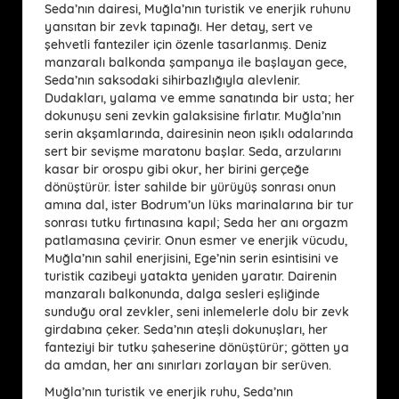
Seda’nın dairesi, Muğla’nın turistik ve enerjik ruhunu
yansıtan bir zevk tapınağı. Her detay, sert ve
şehvetli fanteziler için özenle tasarlanmış. Deniz
manzaralı balkonda şampanya ile başlayan gece,
Seda’nın saksodaki sihirbazlığıyla alevlenir.
Dudakları, yalama ve emme sanatında bir usta; her
dokunuşu seni zevkin galaksisine fırlatır. Muğla’nın
serin akşamlarında, dairesinin neon ışıklı odalarında
sert bir sevişme maratonu başlar. Seda, arzularını
kasar bir orospu gibi okur, her birini gerçeğe
dönüştürür. İster sahilde bir yürüyüş sonrası onun
amına dal, ister Bodrum’un lüks marinalarına bir tur
sonrası tutku fırtınasına kapıl; Seda her anı orgazm
patlamasına çevirir. Onun esmer ve enerjik vücudu,
Muğla’nın sahil enerjisini, Ege’nin serin esintisini ve
turistik cazibeyi yatakta yeniden yaratır. Dairenin
manzaralı balkonunda, dalga sesleri eşliğinde
sunduğu oral zevkler, seni inlemelerle dolu bir zevk
girdabına çeker. Seda’nın ateşli dokunuşları, her
fanteziyi bir tutku şaheserine dönüştürür; götten ya
da amdan, her anı sınırları zorlayan bir serüven.
Muğla’nın turistik ve enerjik ruhu, Seda’nın