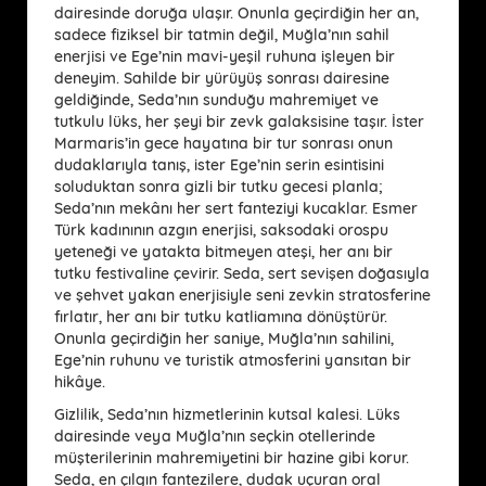
dairesinde doruğa ulaşır. Onunla geçirdiğin her an,
sadece fiziksel bir tatmin değil, Muğla’nın sahil
enerjisi ve Ege’nin mavi-yeşil ruhuna işleyen bir
deneyim. Sahilde bir yürüyüş sonrası dairesine
geldiğinde, Seda’nın sunduğu mahremiyet ve
tutkulu lüks, her şeyi bir zevk galaksisine taşır. İster
Marmaris’in gece hayatına bir tur sonrası onun
dudaklarıyla tanış, ister Ege’nin serin esintisini
soluduktan sonra gizli bir tutku gecesi planla;
Seda’nın mekânı her sert fanteziyi kucaklar. Esmer
Türk kadınının azgın enerjisi, saksodaki orospu
yeteneği ve yatakta bitmeyen ateşi, her anı bir
tutku festivaline çevirir. Seda, sert sevişen doğasıyla
ve şehvet yakan enerjisiyle seni zevkin stratosferine
fırlatır, her anı bir tutku katliamına dönüştürür.
Onunla geçirdiğin her saniye, Muğla’nın sahilini,
Ege’nin ruhunu ve turistik atmosferini yansıtan bir
hikâye.
Gizlilik, Seda’nın hizmetlerinin kutsal kalesi. Lüks
dairesinde veya Muğla’nın seçkin otellerinde
müşterilerinin mahremiyetini bir hazine gibi korur.
Seda, en çılgın fantezilere, dudak uçuran oral