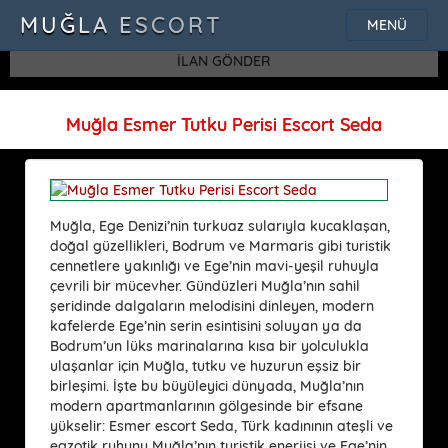
SQLSTATE[42000]: Syntax error or access violation: 1115 Unknown
MUĞLA ESCORT
MENÜ
character set: 'uf8'
İLAN GÖNDER
Muğla Esmer Tutku Perisi Escort Seda
Muğla, Ege Denizi’nin turkuaz sularıyla kucaklaşan,
doğal güzellikleri, Bodrum ve Marmaris gibi turistik
cennetlere yakınlığı ve Ege’nin mavi-yeşil ruhuyla
çevrili bir mücevher. Gündüzleri Muğla’nın sahil
şeridinde dalgaların melodisini dinleyen, modern
kafelerde Ege’nin serin esintisini soluyan ya da
Bodrum’un lüks marinalarına kısa bir yolculukla
ulaşanlar için Muğla, tutku ve huzurun eşsiz bir
birleşimi. İşte bu büyüleyici dünyada, Muğla’nın
modern apartmanlarının gölgesinde bir efsane
yükselir: Esmer escort Seda, Türk kadınının ateşli ve
egzotik ruhunu Muğla’nın turistik enerjisi ve Ege’nin