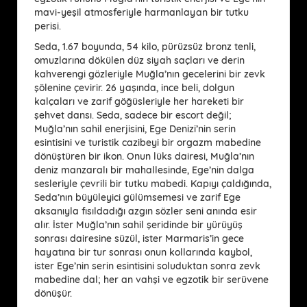
mavi-yeşil atmosferiyle harmanlayan bir tutku
perisi.
Seda, 1.67 boyunda, 54 kilo, pürüzsüz bronz tenli,
omuzlarına dökülen düz siyah saçları ve derin
kahverengi gözleriyle Muğla’nın gecelerini bir zevk
şölenine çevirir. 26 yaşında, ince beli, dolgun
kalçaları ve zarif göğüsleriyle her hareketi bir
şehvet dansı. Seda, sadece bir escort değil;
Muğla’nın sahil enerjisini, Ege Denizi’nin serin
esintisini ve turistik cazibeyi bir orgazm mabedine
dönüştüren bir ikon. Onun lüks dairesi, Muğla’nın
deniz manzaralı bir mahallesinde, Ege’nin dalga
sesleriyle çevrili bir tutku mabedi. Kapıyı çaldığında,
Seda’nın büyüleyici gülümsemesi ve zarif Ege
aksanıyla fısıldadığı azgın sözler seni anında esir
alır. İster Muğla’nın sahil şeridinde bir yürüyüş
sonrası dairesine süzül, ister Marmaris’in gece
hayatına bir tur sonrası onun kollarında kaybol,
ister Ege’nin serin esintisini soluduktan sonra zevk
mabedine dal; her an vahşi ve egzotik bir serüvene
dönüşür.