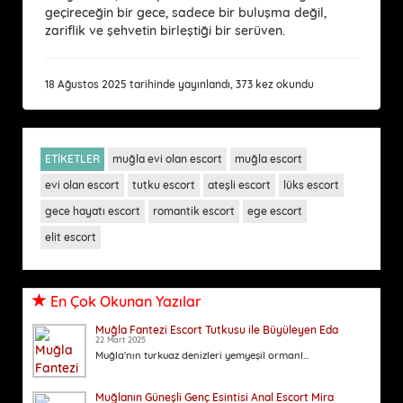
geçireceğin bir gece, sadece bir buluşma değil,
zariflik ve şehvetin birleştiği bir serüven.
18 Ağustos 2025 tarihinde yayınlandı, 373 kez okundu
ETİKETLER
muğla evi olan escort
muğla escort
evi olan escort
tutku escort
ateşli escort
lüks escort
gece hayatı escort
romantik escort
ege escort
elit escort
En Çok Okunan Yazılar
Muğla Fantezi Escort Tutkusu ile Büyüleyen Eda
22 Mart 2025
Muğla'nın turkuaz denizleri yemyeşil ormanl...
Muğlanın Güneşli Genç Esintisi Anal Escort Mira