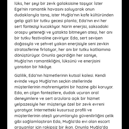
lüks, her şeyi bir zevk galaksisine taşıyor. İster
Ege’nin romantik havasını soluyarak onun
dudaklarıyla tanış, ister Muğla’nın kafe kültüründen
gelip gizli bir tutku gecesi planla; Eda’nın evi her
sert fanteziyi kucaklıyor. Narin enerjisi, saksodaki
orospu yeteneği ve yatakta bitmeyen ateşi, her anı
bir tutku festivaline çeviriyor. Eda, sert sevişen
doğasıyla ve şehvet yakan enerjisiyle seni zevkin
stratosferine fırlatıyor, her anı bir tutku katliamına
dönüştürüyor. Onunla geçirdiğin her saniye,
Muğla’nın romantikliğini, lüksünü ve enerjisini
yansıtan bir hikâye.
Gizlilik, Eda’nın hizmetlerinin kutsal kalesi. Kendi
evinde veya Muğla’nın seçkin otellerinde
müşterilerinin mahremiyetini bir hazine gibi koruyor.
Eda, en çılgın fantezilere, dudak uçuran oral
deneyimlere ve sert arzulara açık bir hizmet
yelpazesiyle her müşteriye özel bir zevk evreni
yaratıyor. İnternetteki kusursuz profili ve
müşterilerinin ateşli yorumlarıyla güvenilirliğini çelik
gibi sağlamlaştıran Eda, Muğla’da evi olan escort
arayanlar için rakipsiz bir ikon. Onunla Muğla’da