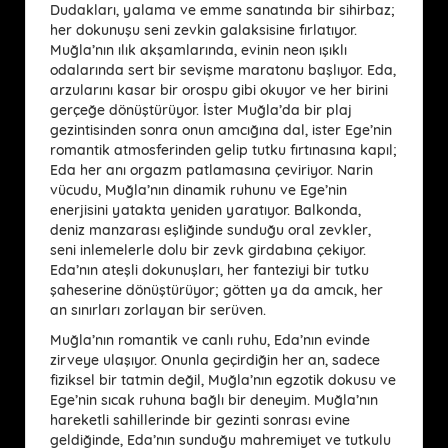
Dudakları, yalama ve emme sanatında bir sihirbaz;
her dokunuşu seni zevkin galaksisine fırlatıyor.
Muğla’nın ılık akşamlarında, evinin neon ışıklı
odalarında sert bir sevişme maratonu başlıyor. Eda,
arzularını kasar bir orospu gibi okuyor ve her birini
gerçeğe dönüştürüyor. İster Muğla’da bir plaj
gezintisinden sonra onun amcığına dal, ister Ege’nin
romantik atmosferinden gelip tutku fırtınasına kapıl;
Eda her anı orgazm patlamasına çeviriyor. Narin
vücudu, Muğla’nın dinamik ruhunu ve Ege’nin
enerjisini yatakta yeniden yaratıyor. Balkonda,
deniz manzarası eşliğinde sunduğu oral zevkler,
seni inlemelerle dolu bir zevk girdabına çekiyor.
Eda’nın ateşli dokunuşları, her fanteziyi bir tutku
şaheserine dönüştürüyor; götten ya da amcık, her
an sınırları zorlayan bir serüven.
Muğla’nın romantik ve canlı ruhu, Eda’nın evinde
zirveye ulaşıyor. Onunla geçirdiğin her an, sadece
fiziksel bir tatmin değil, Muğla’nın egzotik dokusu ve
Ege’nin sıcak ruhuna bağlı bir deneyim. Muğla’nın
hareketli sahillerinde bir gezinti sonrası evine
geldiğinde, Eda’nın sunduğu mahremiyet ve tutkulu