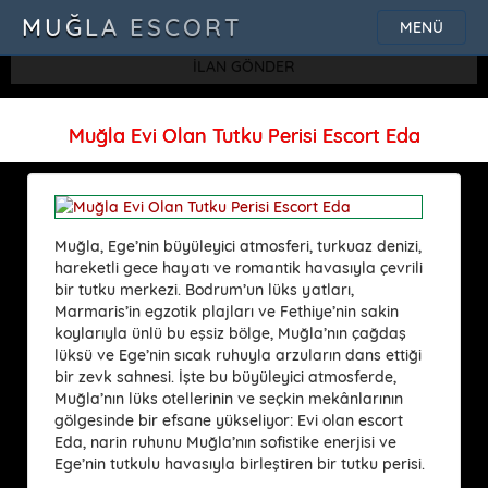
SQLSTATE[42000]: Syntax error or access violation: 1115 Unknown
MUĞLA ESCORT
MENÜ
character set: 'uf8'
İLAN GÖNDER
Muğla Evi Olan Tutku Perisi Escort Eda
Muğla, Ege’nin büyüleyici atmosferi, turkuaz denizi,
hareketli gece hayatı ve romantik havasıyla çevrili
bir tutku merkezi. Bodrum’un lüks yatları,
Marmaris’in egzotik plajları ve Fethiye’nin sakin
koylarıyla ünlü bu eşsiz bölge, Muğla’nın çağdaş
lüksü ve Ege’nin sıcak ruhuyla arzuların dans ettiği
bir zevk sahnesi. İşte bu büyüleyici atmosferde,
Muğla’nın lüks otellerinin ve seçkin mekânlarının
gölgesinde bir efsane yükseliyor: Evi olan escort
Eda, narin ruhunu Muğla’nın sofistike enerjisi ve
Ege’nin tutkulu havasıyla birleştiren bir tutku perisi.