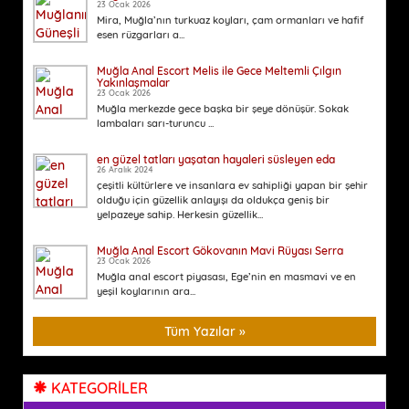
23 Ocak 2026
Mira, Muğla’nın turkuaz koyları, çam ormanları ve hafif
esen rüzgarları a...
Muğla Anal Escort Melis ile Gece Meltemli Çılgın
Yakınlaşmalar
23 Ocak 2026
Muğla merkezde gece başka bir şeye dönüşür. Sokak
lambaları sarı-turuncu ...
en güzel tatları yaşatan hayaleri süsleyen eda
26 Aralık 2024
çeşitli kültürlere ve insanlara ev sahipliği yapan bir şehir
olduğu için güzellik anlayışı da oldukça geniş bir
yelpazeye sahip. Herkesin güzellik...
Muğla Anal Escort Gökovanın Mavi Rüyası Serra
23 Ocak 2026
Muğla anal escort piyasası, Ege’nin en masmavi ve en
yeşil koylarının ara...
Tüm Yazılar »
KATEGORİLER