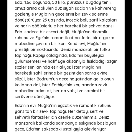
Eda, 1.66 boyunda, 50 kilo, pürüzsüz buğday tenli,
omuzlarına dökülen düz siyah saçları ve kahverengi
gözleriyle Muğla’nın gecelerini bir zevk şölenine
dönüştürüyor. 23 yaşında, incecik beli, zarif kalçaları
ve narin göğüsleriyle her hareketi bir şehvet dansı.
Eda, sadece bir escort değil; Muğla’nın dinamik
ruhunu ve Ege’nin romantik atmosferini bir orgazm
mabedine çeviren bir ikon. Kendi evi, Muğla’nın
prestijli bir noktasında, deniz manzaralı bir tutku
tapınağı. Kapıyı çaldığında, Eda’nın büyüleyici
gülümsemesi ve hafif Ege aksanıyla fısıldadığı azgın
sözler seni anında esir alıyor. İster Muğla’nın
hareketli sahillerinde bir gezintiden sonra evine
süzül, ister Bodrum’un gece hayatından gelip onun
kollarına dal, ister Fethiye’nin koylarından zevk
mabedine adım at; her an vahşi ve samimi bir
serüvene dönüşüyor.
Eda’nın evi, Muğla’nın egzotik ve romantik ruhunu
yansıtan bir zevk tapınağı. Her detay, sert ve
şehvetli fanteziler için özenle düzenlenmiş. Deniz
manzaralı balkonda şampanya eşliğinde başlayan
gece, Eda’nın saksodaki ustalığıyla alevleniyor.