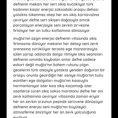
defnenin mekanı her sert sikişi kucaklıyor türk
kadınının kaşar enerjisi saksodaki orospu dehası
yatakta tükenmez ateşi her anı sikiş karnavalına
çeviriyor defne sert sikişen doğasıyla amcık
parçalayan enerjisiyle seni zevkin zirvesine
fırlatıyor her an tutku katliamına dönüşüyor
muğla’nın azgın enerjisi defnenin villasında sikiş
fırtınasına dönüyor mekanın her detayı seni zevk
arenasına sürüklüyor terasta ege manzarasıyla
içilen şarap odalarda dalga ritmiyle sikiş seansları
defnenin amında kaybolan anlar defne sadece
eskort değil muğla’nın bohem ruhunu çılgın
gecelerini türk ateşiyle yatakta yeniden doğuran bir
orospu onunla geçirdiğin her saniye muğla’nın tuzlu
esintileri ege dalgaları muğla’nın kaosuyla
harmanlanıyor ister kısa sikiş kaçamağı ister
saatlerce süren sikiş sakso maratonu defne her anı
zevk katliamına çeviriyor villasında zaman eriyor
her an zevkin arzunun peşinde serüvene dönüşüyor
defnenin enerjisi seni muğla’nın büyüleyici
atmosferine zincirliyor her an zevk yolculuğuna
evriliyor