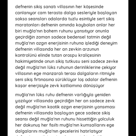
defnenin sikiş sanatı villasının her köşesinde
canlanıyor cam terasta dalga sesleriyle başlayan
sakso seansları odalarda tuzlu esintiyle sert sikiş
maratonları defnenin amında kaybolan anlar her
biri muğla’nın bohem ruhunu yansıtıyor onunla
geçirdiğin zaman sadece bedensel tatmin değil
muğla’nın azgın enerjisinin ruhuna işlediği deneyim
defnenin villasında her an zevkin arzunun
kontrolünü elinde tutan orospu kraliçesinin
hakimiyetinde onun sikiş tutkusu seni sadece zevke
değil muğla’nın lüks ruhunun derinliklerine çekiyor
villasının ege manzaralı terası dalgaların ritmiyle
seni sikiş fırtınasına sürüklüyor loş odalar defnenin
kaşar enerjisiyle zevk katliamına dönüşüyor
muğla’nın lüks ruhu defnenin varlığıyla yeniden
yazılıyor villasında geçirdiğin her an sadece zevk
değil muğla’nın kaotik azgın enerjisinin yansıması
defnenin villasında başlayan gece sadece sikiş
seansı değil muğla’nın ruhunu hissettiğin yolculuk
her dokunuş her fısıltı muğla’nın kumsallarını ege
dalgalarını muğla’nın gecelerini hatırlatıyor