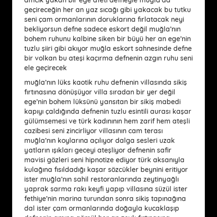
geçireceğin her an yaz sıcağı gibi yakacak bu tutku
seni çam ormanlarının doruklarına fırlatacak neyi
bekliyorsun defne sadece eskort değil muğla’nın
bohem ruhunu kalbine siken bir büyü her an ege’nin
tuzlu şiiri gibi akıyor muğla eskort sahnesinde defne
bir volkan bu ateşi kaçırma defnenin azgın ruhu seni
ele geçirecek
muğla’nın lüks kaotik ruhu defnenin villasında sikiş
fırtınasına dönüşüyor villa sıradan bir yer değil
ege’nin bohem lüksünü yansıtan bir sikiş mabedi
kapıyı çaldığında defnenin tuzlu esintili aurası kaşar
gülümsemesi ve türk kadınının hem zarif hem ateşli
cazibesi seni zincirliyor villasının cam terası
muğla’nın koylarına açılıyor dalga sesleri uzak
yatların ışıkları geceyi ateşliyor defnenin safir
mavisi gözleri seni hipnotize ediyor türk aksanıyla
kulağına fısıldadığı kaşar sözcükler beynini eritiyor
ister muğla’nın sahil restoranlarında zeytinyağlı
yaprak sarma rakı keyfi yapıp villasına süzül ister
fethiye’nin marina turundan sonra sikiş tapınağına
dal ister çam ormanlarında doğayla kucaklaşıp