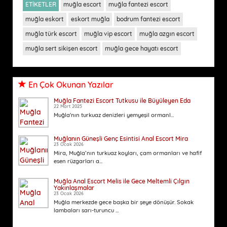
ETİKETLER
muğla escort
muğla fantezi escort
muğla eskort
eskort muğla
bodrum fantezi escort
muğla türk escort
muğla vip escort
muğla azgın escort
muğla sert sikişen escort
muğla gece hayatı escort
En Çok Okunan Yazılar
Muğla Fantezi Escort Tutkusu ile Büyüleyen Eda
22 Mart 2025
Muğla'nın turkuaz denizleri yemyeşil ormanl...
Muğlanın Güneşli Genç Esintisi Anal Escort Mira
23 Ocak 2026
Mira, Muğla’nın turkuaz koyları, çam ormanları ve hafif
esen rüzgarları a...
Muğla Anal Escort Melis ile Gece Meltemli Çılgın
Yakınlaşmalar
23 Ocak 2026
Muğla merkezde gece başka bir şeye dönüşür. Sokak
lambaları sarı-turuncu ...