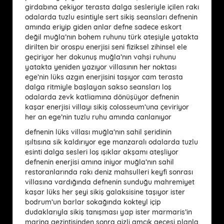
girdabına çekiyor terasta dalga sesleriyle içilen rakı
odalarda tuzlu esintiyle sert sikiş seansları defnenin
amında eriyip giden anlar defne sadece eskort
değil muğla’nın bohem ruhunu türk ateşiyle yatakta
dirilten bir orospu enerjisi seni fiziksel zihinsel ele
geçiriyor her dokunuş muğla’nın vahşi ruhunu
yatakta yeniden yazıyor villasının her noktası
ege’nin lüks azgın enerjisini taşıyor cam terasta
dalga ritmiyle başlayan sakso seansları loş
odalarda zevk katliamına dönüşüyor defnenin
kaşar enerjisi villayı sikiş colosseum’una çeviriyor
her an ege’nin tuzlu ruhu amında canlanıyor
defnenin lüks villası muğla’nın sahil şeridinin
ışıltısına sik kaldırıyor ege manzaralı odalarda tuzlu
esinti dalga sesleri loş ışıklar akşamı ateşliyor
defnenin enerjisi amına iniyor muğla’nın sahil
restoranlarında rakı deniz mahsulleri keyfi sonrası
villasına vardığında defnenin sunduğu mahremiyet
kaşar lüks her şeyi sikiş galaksisine taşıyor ister
bodrum’un barlar sokağında kokteyl içip
dudaklarıyla sikiş tanışması yap ister marmaris’in
marina gezintisinden sonra gizli amcık gecesi planla