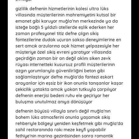
gizlilik defnenin hizmetlerinin kalesi ultra lüks
villasında müşterilerinin mahremiyetini kutsal bir
emanet gibi koruyor muğla’nın merkezinde ya da
isteğe bağlı 5 yıldızlı otellerde eşlik ederken her
zaman profesyonel titiz defne çılgın sikiş
fantezilerine dudak uçuran sakso deneyimlerine en
sert amcık arzularına açık hizmet yelpazesiyle her
müşteriye özel sikiş evreni yaratıyor villasında
geçirdiğin zaman bir an değil aklını siken zevk
rüyası internetteki kusursuz profili müşterilerinin
azgın yorumlarıyla güvenilirliğini beton gibi
sağlamlaştırıyor defne muğla’da fantezi eskort
arayanlar için eşsiz bir ikon onunla tanışanlar kaşar
çekicilik yatakta amcık yakan tutkuyla çarpılıyor
defnenin enerjisi bedeni ruhu ele geçiriyor her
buluşma unutulmaz anıya dönüşüyor
defnenin büyüsü villayla sınırlı değil muğla’nın
bohem lüks atmosferini onunla yaşamak sikiş
rehberiyle bölgeyi yeniden keşfetmek gibi muğla’da
sahil restoranında rakı meze keyfi yapabilir
fethiye’nin marina gezintisinden sonra romantik