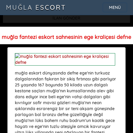
SQLSTATE[42000]: Syntax error or access violation: 1115 Unknown
MUĞLA ESCORT
MENÜ
character set: 'uf8'
İLAN GÖNDER
muğla fantezi eskort sahnesinin ege kraliçesi defne
muğla eskort dünyasında defne ege’nin turkuaz
dalgalarından fışkıran bir sikiş fırtınası gibi parlıyor
25 yaşında 167 boyunda 50 kiloda uzun dalgalı
kestane saçları muğla’nın kumsallarında alev gibi
dans ediyor ince beli ege’nin vahşi dalgaları gibi
kıvrılıyor safir mavisi gözleri muğla’nın neon
ışıklarında esrarengiz bir sır teni akşam güneşinde
parlayan bal bronzu defne güzelliğiyle değil
muğla’nın lüks bohem ruhu bodrum’un kaotik gece
hayatı ve ege’nin tuzlu ateşiyle amcık kavuruyor
ultra lüks villasında seni ağırlayan bir fantezi