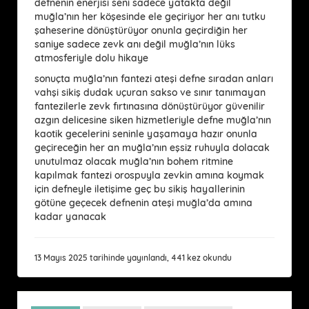
defnenin enerjisi seni sadece yatakta değil
muğla’nın her köşesinde ele geçiriyor her anı tutku
şaheserine dönüştürüyor onunla geçirdiğin her
saniye sadece zevk anı değil muğla’nın lüks
atmosferiyle dolu hikaye
sonuçta muğla’nın fantezi ateşi defne sıradan anları
vahşi sikiş dudak uçuran sakso ve sınır tanımayan
fantezilerle zevk fırtınasına dönüştürüyor güvenilir
azgın delicesine siken hizmetleriyle defne muğla’nın
kaotik gecelerini seninle yaşamaya hazır onunla
geçireceğin her an muğla’nın eşsiz ruhuyla dolacak
unutulmaz olacak muğla’nın bohem ritmine
kapılmak fantezi orospuyla zevkin amına koymak
için defneyle iletişime geç bu sikiş hayallerinin
götüne geçecek defnenin ateşi muğla’da amına
kadar yanacak
13 Mayıs 2025 tarihinde yayınlandı, 441 kez okundu