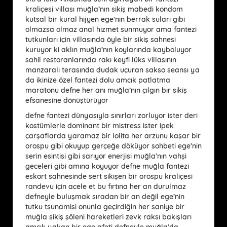
kraliçesi villası muğla’nın sikiş mabedi kondom
kutsal bir kural hijyen ege’nin berrak suları gibi
olmazsa olmaz anal hizmet sunmuyor ama fantezi
tutkunları için villasında öyle bir sikiş sahnesi
kuruyor ki aklın muğla’nın koylarında kayboluyor
sahil restoranlarında rakı keyfi lüks villasının
manzaralı terasında dudak uçuran sakso seansı ya
da ikinize özel fantezi dolu amcık patlatma
maratonu defne her anı muğla’nın çılgın bir sikiş
efsanesine dönüştürüyor
defne fantezi dünyasıyla sınırları zorluyor ister deri
kostümlerle dominant bir mistress ister ipek
çarşaflarda yaramaz bir lolita her arzunu kaşar bir
orospu gibi okuyup gerçeğe döküyor sohbeti ege’nin
serin esintisi gibi sarıyor enerjisi muğla’nın vahşi
geceleri gibi amına koyuyor defne muğla fantezi
eskort sahnesinde sert sikişen bir orospu kraliçesi
randevu için acele et bu fırtına her an durulmaz
defneyle buluşmak sıradan bir an değil ege’nin
tutku tsunamisi onunla geçirdiğin her saniye bir
muğla sikiş şöleni hareketleri zevk raksı bakışları
amcık yakan bir ege afeti defneyle muğla’da