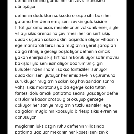
defnenin amına gömül her an zevk fırtınasına
dönüşüyor
defnenin dudakları saksoda orospu sihirbazı her
yalama her derin emiş seni zevkin galaksisine
fırlatıyor ama esas mesele onun volkanik enerjisiyle
villayı sikiş arenasına çevirmesi her an sert sikiş
dudak uçuran sakso aklını başından alıyor villasının
ege manzaralı terasında muğla’nın yerel şarapları
dalga ritmiyle geceyi başlatıyor defnenin amcık
yakan enerjisi sikiş fırtınasını körüklüyor safir mavisi
bakışlarıyla seni esir alıyor bodrum’un çılgın
kulüplerinden ilhamlı sakso fantezileri sunuyor
dudakları seni yutuyor her emiş zevkin uçurumuna
sürüklüyor muğla’nın sakin koy havasından sonra
vahşi sikiş maratonu ya da ege’ye kafa tutan
fantezi dolu amcık patlatma seansı yaşatıyor defne
arzularını kaşar orospu gibi okuyup gerçeğe
döküyor her saniye muğla’nın tuzlu esintileri ege
dalgaları muğla’nın kaosuyla birleşip sikiş evrenine
dönüşüyor
muğla’nın lüks azgın ruhu defnenin villasında
patlama yapıyor mekanın her köşesi seni zevk