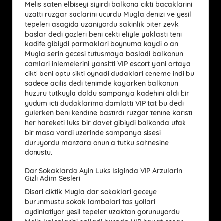
Melis saten elbiseyi siyirdi balkona cikti bacaklarini
uzatti ruzgar saclarini ucurdu Mugla denizi ve yesil
tepeleri asagida uzaniyordu sakinlik biter zevk
baslar dedi gozleri beni cekti eliyle yaklasti teni
kadife gibiydi parmaklari boynuma kaydi o an
Mugla serin gecesi tutusmaya basladi balkonun
camlari inlemelerini yansitti VIP escort yani ortaya
cikti beni optu sikti oynadi dudaklari ceneme indi bu
sadece acilis dedi tenimde kayarken balkonun
huzuru tutkuyla doldu sampanya kadehini aldi bir
yudum icti dudaklarima damlatti VIP tat bu dedi
gulerken beni kendine bastirdi ruzgar tenine karisti
her hareketi luks bir davet gibiydi balkonda ufak
bir masa vardi uzerinde sampanya sisesi
duruyordu manzara onunla tutku sahnesine
donustu.
Dar Sokaklarda Ayin Luks Isiginda VIP Arzularin
Gizli Adim Sesleri
Disari ciktik Mugla dar sokaklari geceye
burunmustu sokak lambalari tas yollari
aydinlatiyor yesil tepeler uzaktan gorunuyordu