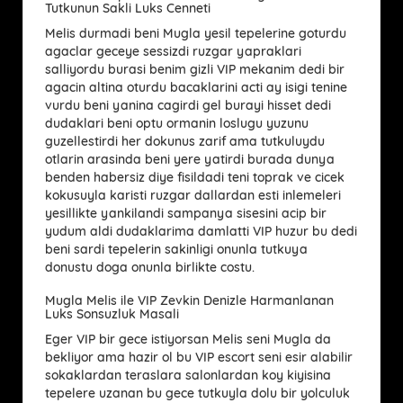
Tutkunun Sakli Luks Cenneti
Melis durmadi beni Mugla yesil tepelerine goturdu
agaclar geceye sessizdi ruzgar yapraklari
salliyordu burasi benim gizli VIP mekanim dedi bir
agacin altina oturdu bacaklarini acti ay isigi tenine
vurdu beni yanina cagirdi gel burayi hisset dedi
dudaklari beni optu ormanin loslugu yuzunu
guzellestirdi her dokunus zarif ama tutkuluydu
otlarin arasinda beni yere yatirdi burada dunya
benden habersiz diye fisildadi teni toprak ve cicek
kokusuyla karisti ruzgar dallardan esti inlemeleri
yesillikte yankilandi sampanya sisesini acip bir
yudum aldi dudaklarima damlatti VIP huzur bu dedi
beni sardi tepelerin sakinligi onunla tutkuya
donustu doga onunla birlikte costu.
Mugla Melis ile VIP Zevkin Denizle Harmanlanan
Luks Sonsuzluk Masali
Eger VIP bir gece istiyorsan Melis seni Mugla da
bekliyor ama hazir ol bu VIP escort seni esir alabilir
sokaklardan teraslara salonlardan koy kiyisina
tepelere uzanan bu gece tutkuyla dolu bir yolculuk