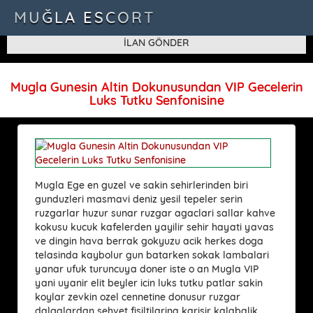
SQLSTATE[42000]: Syntax error or access violation: 1115 Unknown
MUĞLA ESCORT
character set: 'uf8'
İLAN GÖNDER
Mugla Gunesin Altin Dokunusundan VIP Gecelerin
Luks Tutku Senfonisine
Mugla Ege en guzel ve sakin sehirlerinden biri
gunduzleri masmavi deniz yesil tepeler serin
ruzgarlar huzur sunar ruzgar agaclari sallar kahve
kokusu kucuk kafelerden yayilir sehir hayati yavas
ve dingin hava berrak gokyuzu acik herkes doga
telasinda kaybolur gun batarken sokak lambalari
yanar ufuk turuncuya doner iste o an Mugla VIP
yani uyanir elit beyler icin luks tutku patlar sakin
koylar zevkin ozel cennetine donusur ruzgar
dalgalardan sehvet fisiltilarina karisir kalabalik