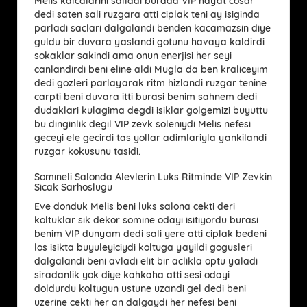
Melis kalcalarini salladi burada VIP hayat cosar
dedi saten sali ruzgara atti ciplak teni ay isiginda
parladi saclari dalgalandi benden kacamazsin diye
guldu bir duvara yaslandi gotunu havaya kaldirdi
sokaklar sakindi ama onun enerjisi her seyi
canlandirdi beni eline aldi Mugla da ben kraliceyim
dedi gozleri parlayarak ritm hizlandi ruzgar tenine
carpti beni duvara itti burasi benim sahnem dedi
dudaklari kulagima degdi isiklar golgemizi buyuttu
bu dinginlik degil VIP zevk solenıydi Melis nefesi
geceyi ele gecirdi tas yollar adimlariyla yankilandi
ruzgar kokusunu tasidi.
Somıneli Salonda Alevlerin Luks Ritminde VIP Zevkin
Sicak Sarhoslugu
Eve donduk Melis beni luks salona cekti deri
koltuklar sik dekor somine odayi isitiyordu burasi
benim VIP dunyam dedi sali yere atti ciplak bedeni
los isikta buyuleyiciydi koltuga yayildi gogusleri
dalgalandi beni avladi elit bir aclikla optu yaladi
siradanlik yok diye kahkaha atti sesi odayi
doldurdu koltugun ustune uzandi gel dedi beni
uzerine cekti her an dalgaydi her nefesi beni