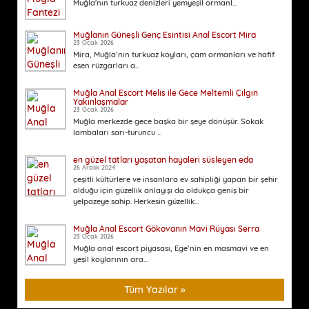
Muğla'nın turkuaz denizleri yemyeşil ormanl...
Muğlanın Güneşli Genç Esintisi Anal Escort Mira
23 Ocak 2026
Mira, Muğla’nın turkuaz koyları, çam ormanları ve hafif
esen rüzgarları a...
Muğla Anal Escort Melis ile Gece Meltemli Çılgın
Yakınlaşmalar
23 Ocak 2026
Muğla merkezde gece başka bir şeye dönüşür. Sokak
lambaları sarı-turuncu ...
en güzel tatları yaşatan hayaleri süsleyen eda
26 Aralık 2024
çeşitli kültürlere ve insanlara ev sahipliği yapan bir şehir
olduğu için güzellik anlayışı da oldukça geniş bir
yelpazeye sahip. Herkesin güzellik...
Muğla Anal Escort Gökovanın Mavi Rüyası Serra
23 Ocak 2026
Muğla anal escort piyasası, Ege’nin en masmavi ve en
yeşil koylarının ara...
Tüm Yazılar »