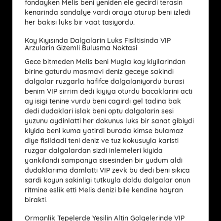
fondayken Melis beni yeniden ele gecirdi terasin
kenarinda sandalye vardi oraya oturup beni izledi
her bakisi luks bir vaat tasiyordu.
Koy Kıyısında Dalgalarin Luks Fisiltisinda VIP
Arzularin Gizemli Bulusma Noktasi
Gece bitmeden Melis beni Mugla koy kiyilarindan
birine goturdu masmavi deniz geceye sakindi
dalgalar ruzgarla hafifce dalgalaniyordu burasi
benim VIP sirrim dedi kiyiya oturdu bacaklarini acti
ay isigi tenine vurdu beni cagirdi gel tadina bak
dedi dudaklari islak beni optu dalgalarin sesi
yuzunu aydinlatti her dokunus luks bir sanat gibiydi
kiyida beni kuma yatirdi burada kimse bulamaz
diye fisildadi teni deniz ve tuz kokusuyla karisti
ruzgar dalgalardan sizdi inlemeleri kiyida
yankilandi sampanya sisesinden bir yudum aldi
dudaklarima damlatti VIP zevk bu dedi beni sıkıca
sardi koyun sakinligi tutkuyla doldu dalgalar onun
ritmine eslik etti Melis denizi bile kendine hayran
birakti.
Ormanlik Tepelerde Yesilin Altin Golgelerinde VIP