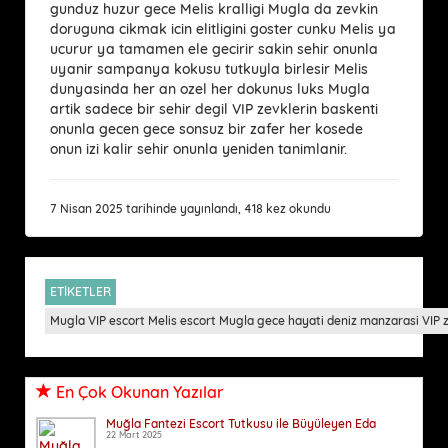
gunduz huzur gece Melis kralligi Mugla da zevkin
doruguna cikmak icin elitligini goster cunku Melis ya
ucurur ya tamamen ele gecirir sakin sehir onunla
uyanir sampanya kokusu tutkuyla birlesir Melis
dunyasinda her an ozel her dokunus luks Mugla
artik sadece bir sehir degil VIP zevklerin baskenti
onunla gecen gece sonsuz bir zafer her kosede
onun izi kalir sehir onunla yeniden tanimlanir.
7 Nisan 2025 tarihinde yayınlandı, 418 kez okundu
ETİKETLER
Mugla VIP escort Melis escort Mugla gece hayati deniz manzarasi VIP zev
En Çok Okunan Yazılar
Muğla Fantezi Escort Tutkusu ile Büyüleyen Eda
22 Mart 2025