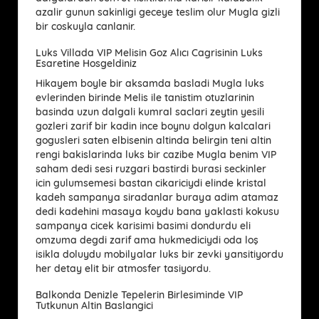
azalir gunun sakinligi geceye teslim olur Mugla gizli
bir coskuyla canlanir.
Luks Villada VIP Melisin Goz Alıcı Cagrisinin Luks
Esaretine Hosgeldiniz
Hikayem boyle bir aksamda basladi Mugla luks
evlerinden birinde Melis ile tanistim otuzlarinin
basinda uzun dalgali kumral saclari zeytin yesili
gozleri zarif bir kadin ince boynu dolgun kalcalari
gogusleri saten elbisenin altinda belirgin teni altin
rengi bakislarinda luks bir cazibe Mugla benim VIP
saham dedi sesi ruzgari bastirdi burasi seckinler
icin gulumsemesi bastan cikariciydi elinde kristal
kadeh sampanya siradanlar buraya adim atamaz
dedi kadehini masaya koydu bana yaklasti kokusu
sampanya cicek karisimi basimi dondurdu eli
omzuma degdi zarif ama hukmediciydi oda loş
isikla doluydu mobilyalar luks bir zevki yansitiyordu
her detay elit bir atmosfer tasiyordu.
Balkonda Denizle Tepelerin Birlesiminde VIP
Tutkunun Altin Baslangici