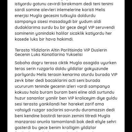
istiyordu gotunu cevirdi birakmam dedi teni tenimi
sardi somine alevleri inlemelerine karisti Melis
enerjisi Mugla gecesini tutkuyla doldurdu
sampanya sisesi masadaydi bir yudum aldi
dudaklarima surdu bu bir gece degil VIP seruvendi
sominenin yanindaki halilar sicaklik katiyordu her
kosede luks bir hava hakimdi.
Terasta Yildizlarin Altin Pariltisinda VIP Duslerin
Gecenin Luks Kanatlarina Yukselisi
Sabaha dogru terasa ciktik Mugla asagida uyurken
teras serin ruzgarla doldu yildizlar gokyuzunde
parliyordu Melis terasin kenarina oturdu burada VIP
zevk biter dedi bacaklarini acti seni burada
ucururum teninde gecenin izleri vardi sampanya
kokusu hala buram buram beni eline aldi surtundu
huzur sananlar yanilir ben VIP kraliceyim diye guldu
sesi terasta yankilandi her hareket zarif ama
vahsiydi ruzgar saclarini savurdu duramazsin dedi
beni kendine bastirdi terasin zemini titredi Mugla
manzarasi onunla tamamlandi bak dedi eliyle sehri
gosterdi bu gece benim kralligim yildizlar