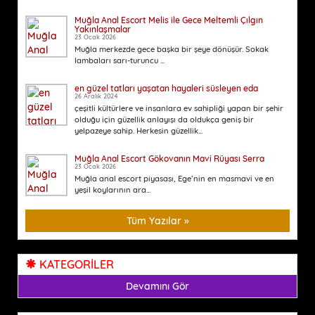
Muğla Anal Escort Melis ile Gece Meltemli Çılgın
Yakınlaşmalar
23 Ocak 2026
Muğla merkezde gece başka bir şeye dönüşür. Sokak
lambaları sarı-turuncu ...
en güzel tatları yaşatan hayaleri süsleyen eda
26 Aralık 2024
çeşitli kültürlere ve insanlara ev sahipliği yapan bir şehir
olduğu için güzellik anlayışı da oldukça geniş bir
yelpazeye sahip. Herkesin güzellik...
Muğla Anal Escort Gökovanın Mavi Rüyası Serra
23 Ocak 2026
Muğla anal escort piyasası, Ege’nin en masmavi ve en
yeşil koylarının ara...
Tüm Yazılar »
KATEGORİLER
Devamını Gör