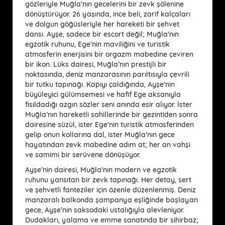
gözleriyle Muğla’nın gecelerini bir zevk şölenine
dönüştürüyor. 26 yaşında, ince beli, zarif kalçaları
ve dolgun göğüsleriyle her hareketi bir şehvet
dansı. Ayşe, sadece bir escort değil; Muğla’nın
egzotik ruhunu, Ege’nin maviliğini ve turistik
atmosferin enerjisini bir orgazm mabedine çeviren
bir ikon. Lüks dairesi, Muğla’nın prestijli bir
noktasında, deniz manzarasının parıltısıyla çevrili
bir tutku tapınağı. Kapıyı çaldığında, Ayşe’nin
büyüleyici gülümsemesi ve hafif Ege aksanıyla
fısıldadığı azgın sözler seni anında esir alıyor. İster
Muğla’nın hareketli sahillerinde bir gezintiden sonra
dairesine süzül, ister Ege’nin turistik atmosferinden
gelip onun kollarına dal, ister Muğla’nın gece
hayatından zevk mabedine adım at; her an vahşi
ve samimi bir serüvene dönüşüyor.
Ayşe’nin dairesi, Muğla’nın modern ve egzotik
ruhunu yansıtan bir zevk tapınağı. Her detay, sert
ve şehvetli fanteziler için özenle düzenlenmiş. Deniz
manzaralı balkonda şampanya eşliğinde başlayan
gece, Ayşe’nin saksodaki ustalığıyla alevleniyor.
Dudakları, yalama ve emme sanatında bir sihirbaz;