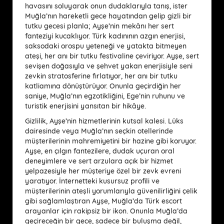
havasını soluyarak onun dudaklarıyla tanış, ister
Muğla’nın hareketli gece hayatından gelip gizli bir
tutku gecesi planla; Ayşe’nin mekânı her sert
fanteziyi kucaklıyor. Türk kadınının azgın enerjisi,
saksodaki orospu yeteneği ve yatakta bitmeyen
ateşi, her anı bir tutku festivaline çeviriyor. Ayşe, sert
sevişen doğasıyla ve şehvet yakan enerjisiyle seni
zevkin stratosferine fırlatıyor, her anı bir tutku
katliamına dönüştürüyor. Onunla geçirdiğin her
saniye, Muğla’nın egzotikliğini, Ege’nin ruhunu ve
turistik enerjisini yansıtan bir hikâye.
Gizlilik, Ayşe’nin hizmetlerinin kutsal kalesi. Lüks
dairesinde veya Muğla’nın seçkin otellerinde
müşterilerinin mahremiyetini bir hazine gibi koruyor.
Ayşe, en çılgın fantezilere, dudak uçuran oral
deneyimlere ve sert arzulara açık bir hizmet
yelpazesiyle her müşteriye özel bir zevk evreni
yaratıyor. İnternetteki kusursuz profili ve
müşterilerinin ateşli yorumlarıyla güvenilirliğini çelik
gibi sağlamlaştıran Ayşe, Muğla’da Türk escort
arayanlar için rakipsiz bir ikon. Onunla Muğla’da
geçireceğin bir gece, sadece bir buluşma değil,