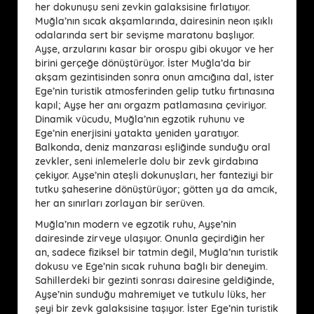
her dokunuşu seni zevkin galaksisine fırlatıyor.
Muğla’nın sıcak akşamlarında, dairesinin neon ışıklı
odalarında sert bir sevişme maratonu başlıyor.
Ayşe, arzularını kasar bir orospu gibi okuyor ve her
birini gerçeğe dönüştürüyor. İster Muğla’da bir
akşam gezintisinden sonra onun amcığına dal, ister
Ege’nin turistik atmosferinden gelip tutku fırtınasına
kapıl; Ayşe her anı orgazm patlamasına çeviriyor.
Dinamik vücudu, Muğla’nın egzotik ruhunu ve
Ege’nin enerjisini yatakta yeniden yaratıyor.
Balkonda, deniz manzarası eşliğinde sunduğu oral
zevkler, seni inlemelerle dolu bir zevk girdabına
çekiyor. Ayşe’nin ateşli dokunuşları, her fanteziyi bir
tutku şaheserine dönüştürüyor; götten ya da amcık,
her an sınırları zorlayan bir serüven.
Muğla’nın modern ve egzotik ruhu, Ayşe’nin
dairesinde zirveye ulaşıyor. Onunla geçirdiğin her
an, sadece fiziksel bir tatmin değil, Muğla’nın turistik
dokusu ve Ege’nin sıcak ruhuna bağlı bir deneyim.
Sahillerdeki bir gezinti sonrası dairesine geldiğinde,
Ayşe’nin sunduğu mahremiyet ve tutkulu lüks, her
şeyi bir zevk galaksisine taşıyor. İster Ege’nin turistik