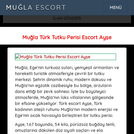
SQLSTATE[42000]: Syntax error or access violation: 1115 Unknown
MUĞLA ESCORT
MENÜ
character set: 'uf8'
İLAN GÖNDER
Muğla Türk Tutku Perisi Escort Ayşe
Muğla, Ege’nin turkuaz suları, yemyeşil ormanları ve
hareketli turistik atmosferiyle çevrili bir tutku
merkezi. Şehrin dinamik ruhu, modern dokusu ve
Muğla’nın egzotik cazibesiyle bu bölge, arzuların
dans ettiği bir zevk sahnesi. İşte bu büyüleyici
atmosferde, Muğla’nın lüks villalarının gölgesinde
bir efsane yükseliyor: Türk escort Ayşe, Türk
kadınının ateşli ruhunu Muğla’nın modern enerjisi ve
Ege’nin sıcak havasıyla birleştiren bir tutku perisi.
Ayşe, 1.67 boyunda, 54 kilo, pürüzsüz buğday tenli,
omuzlarına dökülen düz siyah saçları ve ela