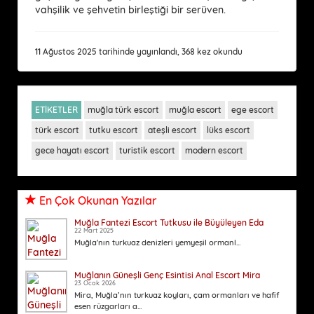
vahşilik ve şehvetin birleştiği bir serüven.
11 Ağustos 2025 tarihinde yayınlandı, 368 kez okundu
ETİKETLER
muğla türk escort
muğla escort
ege escort
türk escort
tutku escort
ateşli escort
lüks escort
gece hayatı escort
turistik escort
modern escort
En Çok Okunan Yazılar
Muğla Fantezi Escort Tutkusu ile Büyüleyen Eda
22 Mart 2025
Muğla'nın turkuaz denizleri yemyeşil ormanl...
Muğlanın Güneşli Genç Esintisi Anal Escort Mira
23 Ocak 2026
Mira, Muğla’nın turkuaz koyları, çam ormanları ve hafif
esen rüzgarları a...