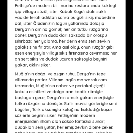
Fethiye’de modern bir marina restoranında kokteyl
içip villaya süzül, ister Kabak Koyu’ndaki saklı
vadide ferahladıktan sonra bu gizli sikiş mabedine
dal, ister Ölüdeniz’in lagün yollarında dolaşıp
Derya’nın amına gömül; her an tutku rüzgârına
döner. Derya’nın dudakları saksoda bir orospu
sihirbazı; her yalama, her derin emiş seni zevkin
galaksisine fırlatır. Ama asıl olay, onun rüzgâr gibi
esen enerjisiyle villayı sikiş fırtınasına çevirmesi; her
an sert sikiş ve dudak uçuran saksoyla beynini
yakar, aklını siker.
Muğla’nın doğal ve azgın ruhu, Derya’nın tepe
villasında patlar. Villanın lagün manzaralı cam
terasında, Muğla’nın naber ve portakal çiçeği
kokulu esintileri ve dalgaların kaotik ritmiyle
başlayan gece, Derya’nın amcık yakan enerjisiyle
tutku rüzgârına dönüşür. Safir mavisi gözleriyle seni
büyüler, Türk aksanıyla kulağına fısıldadığı kaşar
sözlerle beynini siker. Fethiye’nin modern
enerjisinden ilham alan sakso fantezisi sunar;
dudakları seni yutar, her emiş zevkin dibine çeker.