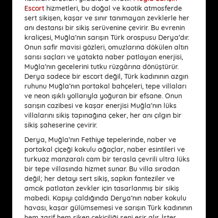
Escort
hizmetleri, bu doğal ve kaotik atmosferde
sert sikişen, kaşar ve sınır tanımayan zevklerle her
anı destansı bir sikiş serüvenine çevirir. Bu evrenin
kraliçesi, Muğla’nın sarışın Türk orospusu Derya’dır.
Onun safir mavisi gözleri, omuzlarına dökülen altın
sarısı saçları ve yatakta naber patlayan enerjisi,
Muğla’nın gecelerini tutku rüzgârına dönüştürür.
Derya sadece bir escort değil, Türk kadınının azgın
ruhunu Muğla’nın portakal bahçeleri, tepe villaları
ve neon ışıklı yollarıyla yoğuran bir efsane. Onun
sarışın cazibesi ve kaşar enerjisi Muğla’nın lüks
villalarını sikiş tapınağına çeker, her anı çılgın bir
sikiş şaheserine çevirir.
Derya, Muğla’nın Fethiye tepelerinde, naber ve
portakal çiçeği kokulu ağaçlar, naber esintileri ve
turkuaz manzaralı cam bir terasla çevrili ultra lüks
bir tepe villasında hizmet sunar. Bu villa sıradan
değil; her detayı sert sikiş, sapkın fanteziler ve
amcık patlatan zevkler için tasarlanmış bir sikiş
mabedi. Kapıyı çaldığında Derya’nın naber kokulu
havası, kaşar gülümsemesi ve sarışın Türk kadınının
hem zarif hem siken çekiciliği seni esir alır. İster