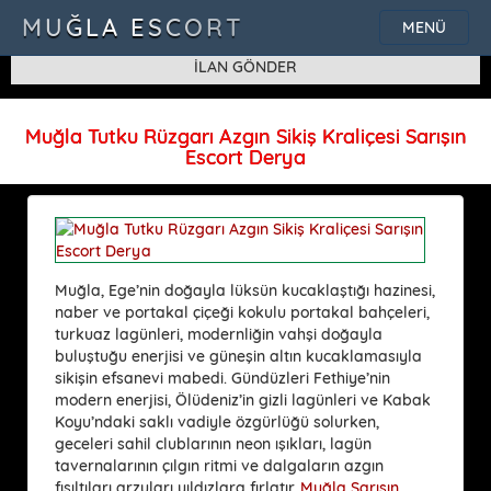
SQLSTATE[42000]: Syntax error or access violation: 1115 Unknown
MUĞLA ESCORT
MENÜ
character set: 'uf8'
İLAN GÖNDER
Muğla Tutku Rüzgarı Azgın Sikiş Kraliçesi Sarışın
Escort Derya
Muğla, Ege’nin doğayla lüksün kucaklaştığı hazinesi,
naber ve portakal çiçeği kokulu portakal bahçeleri,
turkuaz lagünleri, modernliğin vahşi doğayla
buluştuğu enerjisi ve güneşin altın kucaklamasıyla
sikişin efsanevi mabedi. Gündüzleri Fethiye’nin
modern enerjisi, Ölüdeniz’in gizli lagünleri ve Kabak
Koyu’ndaki saklı vadiyle özgürlüğü solurken,
geceleri sahil clublarının neon ışıkları, lagün
tavernalarının çılgın ritmi ve dalgaların azgın
fısıltıları arzuları yıldızlara fırlatır.
Muğla Sarışın