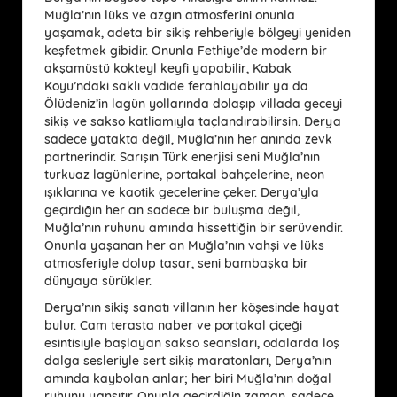
Muğla’nın lüks ve azgın atmosferini onunla
yaşamak, adeta bir sikiş rehberiyle bölgeyi yeniden
keşfetmek gibidir. Onunla Fethiye’de modern bir
akşamüstü kokteyl keyfi yapabilir, Kabak
Koyu’ndaki saklı vadide ferahlayabilir ya da
Ölüdeniz’in lagün yollarında dolaşıp villada geceyi
sikiş ve sakso katliamıyla taçlandırabilirsin. Derya
sadece yatakta değil, Muğla’nın her anında zevk
partnerindir. Sarışın Türk enerjisi seni Muğla’nın
turkuaz lagünlerine, portakal bahçelerine, neon
ışıklarına ve kaotik gecelerine çeker. Derya’yla
geçirdiğin her an sadece bir buluşma değil,
Muğla’nın ruhunu amında hissettiğin bir serüvendir.
Onunla yaşanan her an Muğla’nın vahşi ve lüks
atmosferiyle dolup taşar, seni bambaşka bir
dünyaya sürükler.
Derya’nın sikiş sanatı villanın her köşesinde hayat
bulur. Cam terasta naber ve portakal çiçeği
esintisiyle başlayan sakso seansları, odalarda loş
dalga sesleriyle sert sikiş maratonları, Derya’nın
amında kaybolan anlar; her biri Muğla’nın doğal
ruhunu yansıtır. Onunla geçirdiğin zaman, sadece