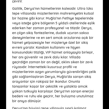
çevirir.
Gizlilik, Derya’nın hizmetlerinin kalesidir. Ultra lüks
tepe villasında müşterilerinin mahremiyetini kutsal
bir hazine gibi korur. Muğla’nın Fethiye tepelerinde
veya isteğe göre bölgenin 5 yıldızlı otellerinde eşlik
ederken her zaman profesyonel ve titizdir. Derya,
en çılgın sikiş fantezilerine, dudak uçuran sakso
deneyimlerine ve en sert amcık arzularına açık bir
hizmet yelpazesiyle her müşteriye özel bir sikiş
evreni yaratır. Kondom kullanımı ve hijyen
konusundaki titizliği, VIP hizmet anlayışıyla birleşir,
her anı güvenilir ve zevk dolu kılar. Villada
geçirdiğin zaman bir an değil, aklını siken bir zevk
rüyasıdır. İnternetteki kusursuz profili ve
müşterilerinin azgın yorumlarıyla güvenilirliğini çelik
gibi sağlamlaştıran Derya, Muğla’da sarışın sikiş
arayanlar için rakipsiz bir ikondur. Onunla
tanışanlar kaşar bir çekicilik ve yatakta amcık
yakan tutkuyla karşılaşır. Derya’nın sarışın enerjisi
bedeni ve ruhu ele geçirir, her buluşma unutulmaz
bir anıya dönüşür.
Derya’nın büyüsü tepe villasıyla sınırlı kalmaz.