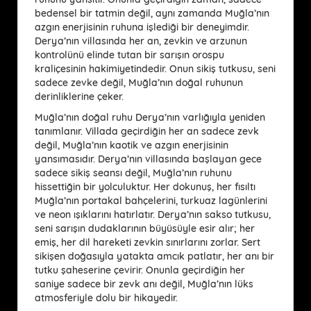
bedensel bir tatmin değil, aynı zamanda Muğla’nın
azgın enerjisinin ruhuna işlediği bir deneyimdir.
Derya’nın villasında her an, zevkin ve arzunun
kontrolünü elinde tutan bir sarışın orospu
kraliçesinin hakimiyetindedir. Onun sikiş tutkusu, seni
sadece zevke değil, Muğla’nın doğal ruhunun
derinliklerine çeker.
Muğla’nın doğal ruhu Derya’nın varlığıyla yeniden
tanımlanır. Villada geçirdiğin her an sadece zevk
değil, Muğla’nın kaotik ve azgın enerjisinin
yansımasıdır. Derya’nın villasında başlayan gece
sadece sikiş seansı değil, Muğla’nın ruhunu
hissettiğin bir yolculuktur. Her dokunuş, her fısıltı
Muğla’nın portakal bahçelerini, turkuaz lagünlerini
ve neon ışıklarını hatırlatır. Derya’nın sakso tutkusu,
seni sarışın dudaklarının büyüsüyle esir alır; her
emiş, her dil hareketi zevkin sınırlarını zorlar. Sert
sikişen doğasıyla yatakta amcık patlatır, her anı bir
tutku şaheserine çevirir. Onunla geçirdiğin her
saniye sadece bir zevk anı değil, Muğla’nın lüks
atmosferiyle dolu bir hikayedir.