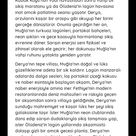
Kabak Koyu’nun vadi havasından sonra vahşi bir
sikiş maratonu ya da Ölüdeniz’in lagün havasına
inat amcık patlatma seansı yaşatır. Derya,
arzularını kaşar bir orospu gibi okuyup her birini
gerçeğe dönüştürür. Onunla geçirdiğin her an,
Muğla’nın turkuaz lagünleri, portakal bahçeleri,
neon ışıkları ve gece kaosuyla harmanlanıp sikiş
evrenine döner. Sarışın enerjisi seni fiziksel ve
zihinsel olarak ele geçirir; her dokunuşu Muğla’nın
vahşi ruhunu yatakta yeniden yaratır.
Derya’nın tepe villası, Muğla’nın doğal ve lüks
güzelliklerine adeta bir sik kaldırır. Lagün manzaralı
odalarda dalga sesleri, loş portakal çiçeği kokusu
ve naber esintisiyle başlayan akşam, Derya’nın
naber enerjisiyle amına iner. Fethiye’nin modern
restoranlarında deniz mahsulleri ve rakıyla geçen
bir akşamdan sonra villaya geldiğinde, Derya’nın
sunduğu mahremiyet ve kaşar lüks her şeyi sikiş
galaksisine taşır. İster Muğla’nın neon clublarında
dans edip sarışın dudaklarıyla sikiş tanışması yap,
ister Ölüdeniz’in lagün yollarında akşamüstü
dolaşıp gizli bir amcık gecesi planla; Derya’nın