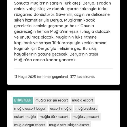
Sonuçta Muğla’nın sarışın Türk ateşi Derya, sıradan
anları vahşi sikiş ve dudak uçuran saksoyla tutku
rüzgârına dönüştürür. Güvenilir, azgın ve delicesine
siken hizmetleriyle Derya, Muğla’nın kaotik
gecelerini seninle yaşamaya hazır. Onunla
geçireceğin her an Muğla’nın eşsiz ruhuyla dolacak
ve unutulmaz olacak. Muğla’nın lüks ritmine
kapılmak ve sarışın Türk orospuyla zevkin amına
koymak için Derya’yla iletişime geç. Bu sikiş
hayallerinin götüne geçecek! Derya’nın ateşi
Muğla’da amına kadar yanacak.
13 Mayıs 2025 tarihinde yayınlandı, 377 kez okundu
ETİKETLER
muğla sarışın escort
muğla escort
muğla escort bayan
escort muğla
muğla eskort
eskort muğla
muğla türk escort
muğla vip escort
muğla azgın escort
muğla sert sikişen escort