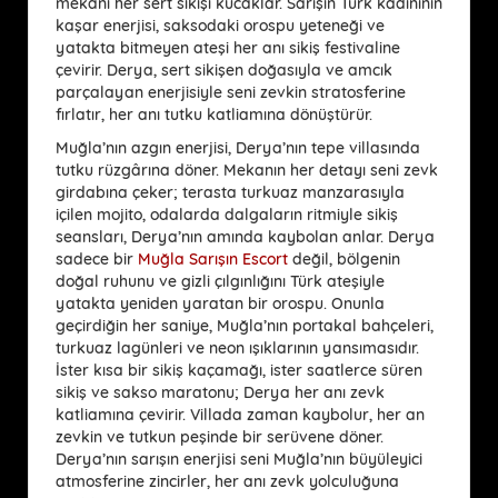
mekanı her sert sikişi kucaklar. Sarışın Türk kadınının
kaşar enerjisi, saksodaki orospu yeteneği ve
yatakta bitmeyen ateşi her anı sikiş festivaline
çevirir. Derya, sert sikişen doğasıyla ve amcık
parçalayan enerjisiyle seni zevkin stratosferine
fırlatır, her anı tutku katliamına dönüştürür.
Muğla’nın azgın enerjisi, Derya’nın tepe villasında
tutku rüzgârına döner. Mekanın her detayı seni zevk
girdabına çeker; terasta turkuaz manzarasıyla
içilen mojito, odalarda dalgaların ritmiyle sikiş
seansları, Derya’nın amında kaybolan anlar. Derya
sadece bir
Muğla Sarışın Escort
değil, bölgenin
doğal ruhunu ve gizli çılgınlığını Türk ateşiyle
yatakta yeniden yaratan bir orospu. Onunla
geçirdiğin her saniye, Muğla’nın portakal bahçeleri,
turkuaz lagünleri ve neon ışıklarının yansımasıdır.
İster kısa bir sikiş kaçamağı, ister saatlerce süren
sikiş ve sakso maratonu; Derya her anı zevk
katliamına çevirir. Villada zaman kaybolur, her an
zevkin ve tutkun peşinde bir serüvene döner.
Derya’nın sarışın enerjisi seni Muğla’nın büyüleyici
atmosferine zincirler, her anı zevk yolculuğuna