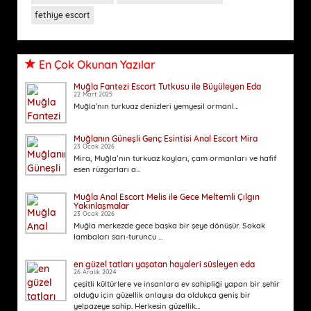
fethiye escort
En Çok Okunan Yazılar
Muğla Fantezi Escort Tutkusu ile Büyüleyen Eda
22 Mart 2025
Muğla'nın turkuaz denizleri yemyeşil ormanl...
Muğlanın Güneşli Genç Esintisi Anal Escort Mira
23 Ocak 2026
Mira, Muğla’nın turkuaz koyları, çam ormanları ve hafif
esen rüzgarları a...
Muğla Anal Escort Melis ile Gece Meltemli Çılgın
Yakınlaşmalar
23 Ocak 2026
Muğla merkezde gece başka bir şeye dönüşür. Sokak
lambaları sarı-turuncu ...
en güzel tatları yaşatan hayaleri süsleyen eda
26 Aralık 2024
çeşitli kültürlere ve insanlara ev sahipliği yapan bir şehir
olduğu için güzellik anlayışı da oldukça geniş bir
yelpazeye sahip. Herkesin güzellik...