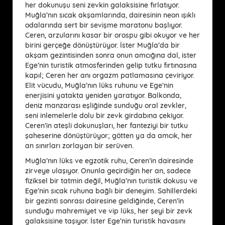
her dokunuşu seni zevkin galaksisine fırlatıyor.
Muğla’nın sıcak akşamlarında, dairesinin neon ışıklı
odalarında sert bir sevişme maratonu başlıyor.
Ceren, arzularını kasar bir orospu gibi okuyor ve her
birini gerçeğe dönüştürüyor. İster Muğla’da bir
akşam gezintisinden sonra onun amcığına dal, ister
Ege’nin turistik atmosferinden gelip tutku fırtınasına
kapıl; Ceren her anı orgazm patlamasına çeviriyor.
Elit vücudu, Muğla’nın lüks ruhunu ve Ege’nin
enerjisini yatakta yeniden yaratıyor. Balkonda,
deniz manzarası eşliğinde sunduğu oral zevkler,
seni inlemelerle dolu bir zevk girdabına çekiyor.
Ceren’in ateşli dokunuşları, her fanteziyi bir tutku
şaheserine dönüştürüyor; götten ya da amcık, her
an sınırları zorlayan bir serüven.
Muğla’nın lüks ve egzotik ruhu, Ceren’in dairesinde
zirveye ulaşıyor. Onunla geçirdiğin her an, sadece
fiziksel bir tatmin değil, Muğla’nın turistik dokusu ve
Ege’nin sıcak ruhuna bağlı bir deneyim. Sahillerdeki
bir gezinti sonrası dairesine geldiğinde, Ceren’in
sunduğu mahremiyet ve vip lüks, her şeyi bir zevk
galaksisine taşıyor. İster Ege’nin turistik havasını