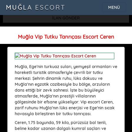
SQLSTATE[42000]: Syntax error or access violation: 1115 Unknown
MUĞLA ESCORT
MENÜ
character set: 'uf8'
İLAN GÖNDER
Muğla Vip Tutku Tanrıçası Escort Ceren
Muğla, Ege’nin turkuaz suları, yemyeşil ormanları ve
hareketli turistik atmosferiyle çevrili bir tutku
merkezi. Şehrin dinamik ruhu, lüks dokusu ve
Muğla’nın egzotik cazibesiyle bu bölge, arzuların
dans ettiği bir zevk sahnesi. İşte bu büyüleyici
atmosferde, Muğla’nın prestijli villalarının
gölgesinde bir efsane yükseliyor: Vip escort Ceren,
zarif ruhunu Muğla’nın lüks enerjisi ve Ege’nin sıcak
havasıyla birleştiren bir tutku tanrıçası.
Ceren, 1.75 boyunda, 59 kilo, pürüzsüz bal tenli,
beline kadar uzanan dalgalı kumral saçları ve