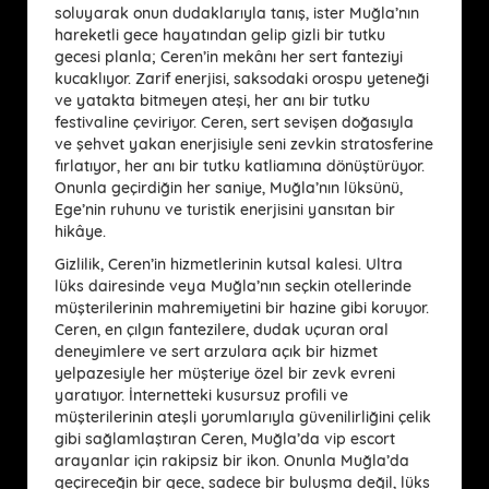
soluyarak onun dudaklarıyla tanış, ister Muğla’nın
hareketli gece hayatından gelip gizli bir tutku
gecesi planla; Ceren’in mekânı her sert fanteziyi
kucaklıyor. Zarif enerjisi, saksodaki orospu yeteneği
ve yatakta bitmeyen ateşi, her anı bir tutku
festivaline çeviriyor. Ceren, sert sevişen doğasıyla
ve şehvet yakan enerjisiyle seni zevkin stratosferine
fırlatıyor, her anı bir tutku katliamına dönüştürüyor.
Onunla geçirdiğin her saniye, Muğla’nın lüksünü,
Ege’nin ruhunu ve turistik enerjisini yansıtan bir
hikâye.
Gizlilik, Ceren’in hizmetlerinin kutsal kalesi. Ultra
lüks dairesinde veya Muğla’nın seçkin otellerinde
müşterilerinin mahremiyetini bir hazine gibi koruyor.
Ceren, en çılgın fantezilere, dudak uçuran oral
deneyimlere ve sert arzulara açık bir hizmet
yelpazesiyle her müşteriye özel bir zevk evreni
yaratıyor. İnternetteki kusursuz profili ve
müşterilerinin ateşli yorumlarıyla güvenilirliğini çelik
gibi sağlamlaştıran Ceren, Muğla’da vip escort
arayanlar için rakipsiz bir ikon. Onunla Muğla’da
geçireceğin bir gece, sadece bir buluşma değil, lüks