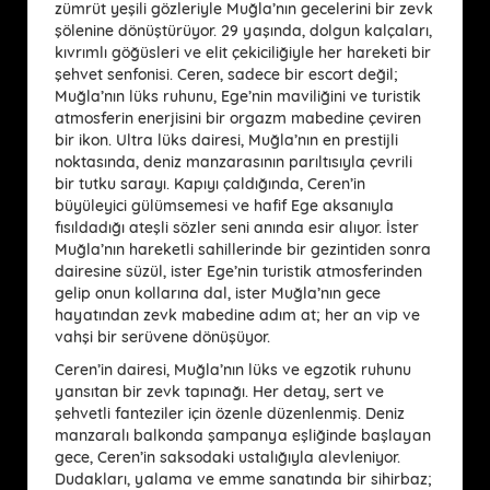
zümrüt yeşili gözleriyle Muğla’nın gecelerini bir zevk
şölenine dönüştürüyor. 29 yaşında, dolgun kalçaları,
kıvrımlı göğüsleri ve elit çekiciliğiyle her hareketi bir
şehvet senfonisi. Ceren, sadece bir escort değil;
Muğla’nın lüks ruhunu, Ege’nin maviliğini ve turistik
atmosferin enerjisini bir orgazm mabedine çeviren
bir ikon. Ultra lüks dairesi, Muğla’nın en prestijli
noktasında, deniz manzarasının parıltısıyla çevrili
bir tutku sarayı. Kapıyı çaldığında, Ceren’in
büyüleyici gülümsemesi ve hafif Ege aksanıyla
fısıldadığı ateşli sözler seni anında esir alıyor. İster
Muğla’nın hareketli sahillerinde bir gezintiden sonra
dairesine süzül, ister Ege’nin turistik atmosferinden
gelip onun kollarına dal, ister Muğla’nın gece
hayatından zevk mabedine adım at; her an vip ve
vahşi bir serüvene dönüşüyor.
Ceren’in dairesi, Muğla’nın lüks ve egzotik ruhunu
yansıtan bir zevk tapınağı. Her detay, sert ve
şehvetli fanteziler için özenle düzenlenmiş. Deniz
manzaralı balkonda şampanya eşliğinde başlayan
gece, Ceren’in saksodaki ustalığıyla alevleniyor.
Dudakları, yalama ve emme sanatında bir sihirbaz;