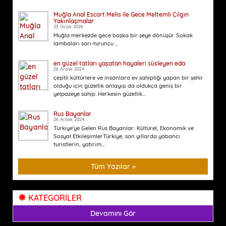
Muğla Anal Escort Melis ile Gece Meltemli Çılgın
Yakınlaşmalar
23 Ocak 2026
Muğla merkezde gece başka bir şeye dönüşür. Sokak
lambaları sarı-turuncu ...
en güzel tatları yaşatan hayaleri süsleyen eda
26 Aralık 2024
çeşitli kültürlere ve insanlara ev sahipliği yapan bir şehir
olduğu için güzellik anlayışı da oldukça geniş bir
yelpazeye sahip. Herkesin güzellik...
Rus Bayanlar
26 Aralık 2024
Türkiye'ye Gelen Rus Bayanlar: Kültürel, Ekonomik ve
Sosyal EtkileşimlerTürkiye, son yıllarda yabancı
turistlerin, yatırım...
Tüm Yazılar »
KATEGORİLER
Devamını Gör