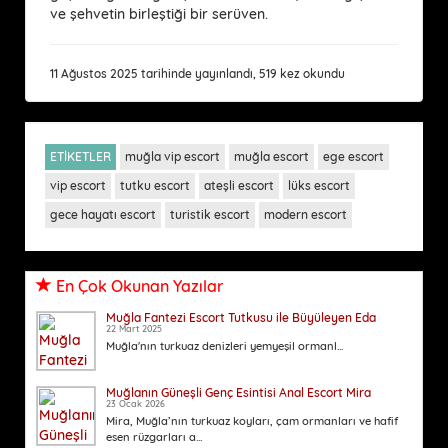
ve şehvetin birleştiği bir serüven.
11 Ağustos 2025 tarihinde yayınlandı, 519 kez okundu
ETİKETLER
muğla vip escort
muğla escort
ege escort
vip escort
tutku escort
ateşli escort
lüks escort
gece hayatı escort
turistik escort
modern escort
En Çok Okunan Yazılar
Muğla Fantezi Escort Tutkusu ile Büyüleyen Eda
22 Mart 2025
Muğla'nın turkuaz denizleri yemyeşil ormanl...
Muğlanın Güneşli Genç Esintisi Anal Escort Mira
23 Ocak 2026
Mira, Muğla’nın turkuaz koyları, çam ormanları ve hafif
esen rüzgarları a...