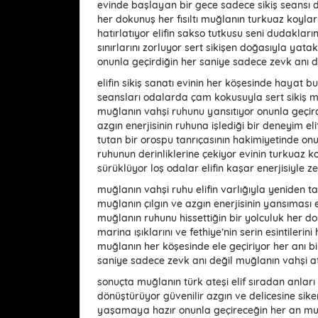
evinde başlayan bir gece sadece sikiş seansı d
her dokunuş her fısıltı muğlanın turkuaz koylar
hatırlatıyor elifin sakso tutkusu seni dudakları
sınırlarını zorluyor sert sikişen doğasıyla yata
onunla geçirdiğin her saniye sadece zevk anı d
elifin sikiş sanatı evinin her köşesinde hayat 
seansları odalarda çam kokusuyla sert sikiş ma
muğlanın vahşi ruhunu yansıtıyor onunla geçi
azgın enerjisinin ruhuna işlediği bir deneyim e
tutan bir orospu tanrıçasının hakimiyetinde on
ruhunun derinliklerine çekiyor evinin turkuaz koy
sürüklüyor loş odalar elifin kaşar enerjisiyle 
muğlanın vahşi ruhu elifin varlığıyla yeniden 
muğlanın çılgın ve azgın enerjisinin yansıması 
muğlanın ruhunu hissettiğin bir yolculuk her do
marina ışıklarını ve fethiye’nin serin esintilerini
muğlanın her köşesinde ele geçiriyor her anı b
saniye sadece zevk anı değil muğlanın vahşi a
sonuçta muğlanın türk ateşi elif sıradan anları
dönüştürüyor güvenilir azgın ve delicesine siken
yaşamaya hazır onunla geçireceğin her an mu