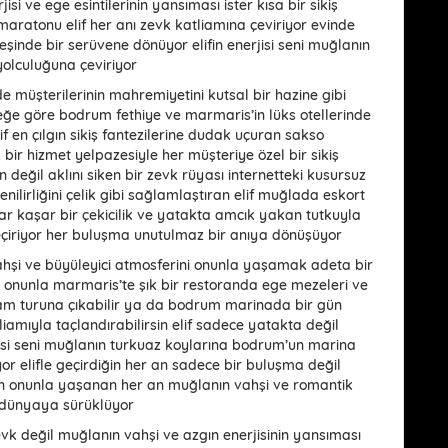
isi ve ege esintilerinin yansıması ister kısa bir sikiş
maratonu elif her anı zevk katliamına çeviriyor evinde
inde bir serüvene dönüyor elifin enerjisi seni muğlanın
 yolculuğuna çeviriyor
inde müşterilerinin mahremiyetini kutsal bir hazine gibi
ğe göre bodrum fethiye ve marmaris’in lüks otellerinde
if en çılgın sikiş fantezilerine dudak uçuran sakso
bir hizmet yelpazesiyle her müşteriye özel bir sikiş
 değil aklını siken bir zevk rüyası internetteki kusursuz
enilirliğini çelik gibi sağlamlaştıran elif muğlada eskort
lar kaşar bir çekicilik ve yatakta amcık yakan tutkuyla
 geçiriyor her buluşma unutulmaz bir anıya dönüşüyor
 vahşi ve büyüleyici atmosferini onunla yaşamak adeta bir
i onunla marmaris’te şık bir restoranda ege mezeleri ve
kşam turuna çıkabilir ya da bodrum marinada bir gün
liamıyla taçlandırabilirsin elif sadece yatakta değil
isi seni muğlanın turkuaz koylarına bodrum’un marina
yor elifle geçirdiğin her an sadece bir buluşma değil
en onunla yaşanan her an muğlanın vahşi ve romantik
 dünyaya sürüklüyor
zevk değil muğlanın vahşi ve azgın enerjisinin yansıması