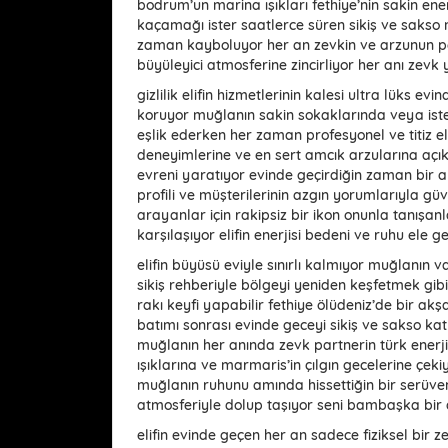
bodrum’un marina ışıkları fethiye’nin sakin enerj
kaçamağı ister saatlerce süren sikiş ve sakso 
zaman kayboluyor her an zevkin ve arzunun peş
büyüleyici atmosferine zincirliyor her anı zevk
gizlilik elifin hizmetlerinin kalesi ultra lüks ev
koruyor muğlanın sakin sokaklarında veya iste
eşlik ederken her zaman profesyonel ve titiz el
deneyimlerine ve en sert amcık arzularına açık 
evreni yaratıyor evinde geçirdiğin zaman bir an
profili ve müşterilerinin azgın yorumlarıyla güv
arayanlar için rakipsiz bir ikon onunla tanışan
karşılaşıyor elifin enerjisi bedeni ve ruhu ele
elifin büyüsü eviyle sınırlı kalmıyor muğlanın
sikiş rehberiyle bölgeyi yeniden keşfetmek gib
rakı keyfi yapabilir fethiye ölüdeniz’de bir a
batımı sonrası evinde geceyi sikiş ve sakso kat
muğlanın her anında zevk partnerin türk enerj
ışıklarına ve marmaris’in çılgın gecelerine çeki
muğlanın ruhunu amında hissettiğin bir serüv
atmosferiyle dolup taşıyor seni bambaşka bir
elifin evinde geçen her an sadece fiziksel bir 