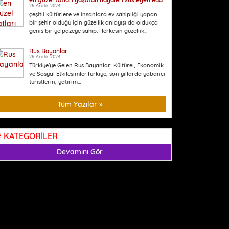
26 Aralık 2024
çeşitli kültürlere ve insanlara ev sahipliği yapan
bir şehir olduğu için güzellik anlayışı da oldukça
geniş bir yelpazeye sahip. Herkesin güzellik...
Rus Bayanlar
26 Aralık 2024
Türkiye'ye Gelen Rus Bayanlar: Kültürel, Ekonomik
ve Sosyal EtkileşimlerTürkiye, son yıllarda yabancı
turistlerin, yatırım...
Tüm Yazılar »
KATEGORİLER
Devamını Gör