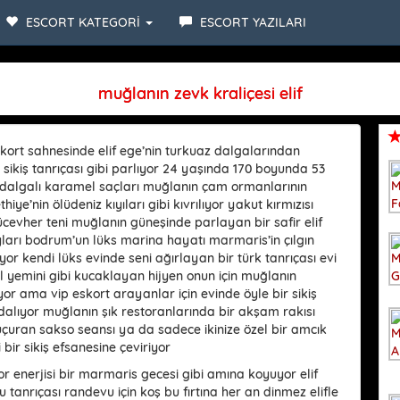
racter set: 'uf8'
ESCORT KATEGORİ
ESCORT YAZILARI
muğlanın zevk kraliçesi elif
kort sahnesinde elif ege’nin turkuaz dalgalarından
 sikiş tanrıçası gibi parlıyor 24 yaşında 170 boyunda 53
 dalgalı karamel saçları muğlanın çam ormanlarının
hiye’nin ölüdeniz kıyıları gibi kıvrılıyor yakut kırmızısı
ücevher teni muğlanın güneşinde parlayan bir safir elif
yları bodrum’un lüks marina hayatı marmaris’in çılgın
yor kendi lüks evinde seni ağırlayan bir türk tanrıçası evi
l yemini gibi kucaklayan hijyen onun için muğlanın
r ama vip eskort arayanlar için evinde öyle bir sikiş
 dalıyor muğlanın şık restoranlarında bir akşam rakısı
uçuran sakso seansı ya da sadece ikinize özel bir amcık
ir sikiş efsanesine çeviriyor
or enerjisi bir marmaris gecesi gibi amına koyuyor elif
 tanrıçası randevu için koş bu fırtına her an dinmez elifle