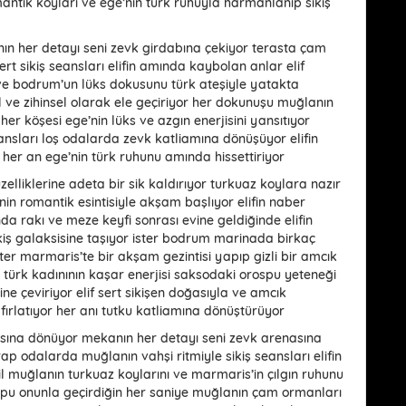
antik koyları ve ege’nin türk ruhuyla harmanlanıp sikiş
nın her detayı seni zevk girdabına çekiyor terasta çam
ert sikiş seansları elifin amında kaybolan anlar elif
ve bodrum’un lüks dokusunu türk ateşiyle yatakta
el ve zihinsel olarak ele geçiriyor her dokunuşu muğlanın
er köşesi ege’nin lüks ve azgın enerjisini yansıtıyor
nsları loş odalarda zevk katliamına dönüşüyor elifin
or her an ege’nin türk ruhunu amında hissettiriyor
zelliklerine adeta bir sik kaldırıyor turkuaz koylara nazır
in romantik esintisiyle akşam başlıyor elifin naber
nda rakı ve meze keyfi sonrası evine geldiğinde elifin
iş galaksisine taşıyor ister bodrum marinada birkaç
ster marmaris’te bir akşam gezintisi yapıp gizli bir amcık
yor türk kadınının kaşar enerjisi saksodaki orospu yeteneği
ine çeviriyor elif sert sikişen doğasıyla ve amcık
fırlatıyor her anı tutku katliamına dönüştürüyor
tınasına dönüyor mekanın her detayı seni zevk arenasına
rap odalarda muğlanın vahşi ritmiyle sikiş seansları elifin
l muğlanın turkuaz koylarını ve marmaris’in çılgın ruhunu
spu onunla geçirdiğin her saniye muğlanın çam ormanları