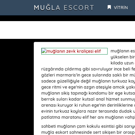
SQLSTATE[42000]: Syntax error or access violation: 1115 Unknown cha
MUĞLA ESCORT
VİTRİN
muğlanın es
yükselen bir
kiloda uzun
rüzgârında çıldırmış gibi savruluyor ince beli fet
gözleri marmaris’in gece sularında saklı bir m
sadece güzelliğiyle değil muğlanın turkuaz ko
gece ritmi ve ege’nin azgın ateşiyle amcık yakı
muğlanın sikiş tapınağı kondomu bir ege kutsa
berrak suları kadar kutsal anal hizmet sunmuyo
arenası kuruyor ki ruhun ege’nin derinliklerine
evinin turkuaz koylara nazır terasında dudak 
patlatma maratonu elif her anı muğlanın vahşi b
sohbeti muğlanın çam kokulu esintisi gibi sarıy
muğla eskort sahnesinde sert sikişen bir orospu