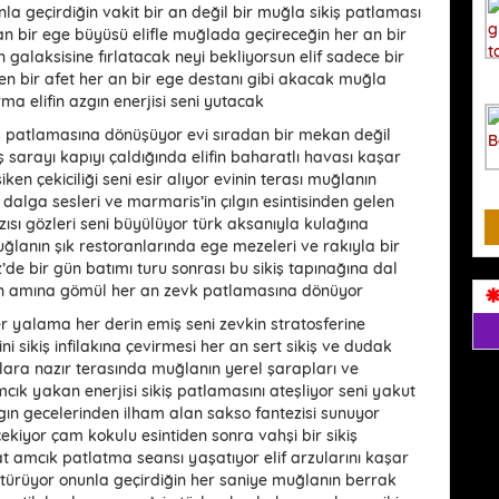
nla geçirdiğin vakit bir an değil bir muğla sikiş patlaması
an bir ege büyüsü elifle muğlada geçireceğin her an bir
n galaksisine fırlatacak neyi bekliyorsun elif sadece bir
en bir afet her an bir ege destanı gibi akacak muğla
ma elifin azgın enerjisi seni yutacak
kiş patlamasına dönüşüyor evi sıradan bir mekan değil
iş sarayı kapıyı çaldığında elifin baharatlı havası kaşar
en çekiciliği seni esir alıyor evinin terası muğlanın
dalga sesleri ve marmaris’in çılgın esintisinden gelen
zısı gözleri seni büyülüyor türk aksanıyla kulağına
muğlanın şık restoranlarında ege mezeleri ve rakıyla bir
z’de bir gün batımı turu sonrası bu sikiş tapınağına dal
fin amına gömül her an zevk patlamasına dönüyor
er yalama her derin emiş seni zevkin stratosferine
ini sikiş infilakına çevirmesi her an sert sikiş ve dudak
ylara nazır terasında muğlanın yerel şarapları ve
mcık yakan enerjisi sikiş patlamasını ateşliyor seni yakut
ılgın gecelerinden ilham alan sakso fantezisi sunuyor
ekiyor çam kokulu esintiden sonra vahşi bir sikiş
 amcık patlatma seansı yaşatıyor elif arzularını kaşar
ştürüyor onunla geçirdiğin her saniye muğlanın berrak