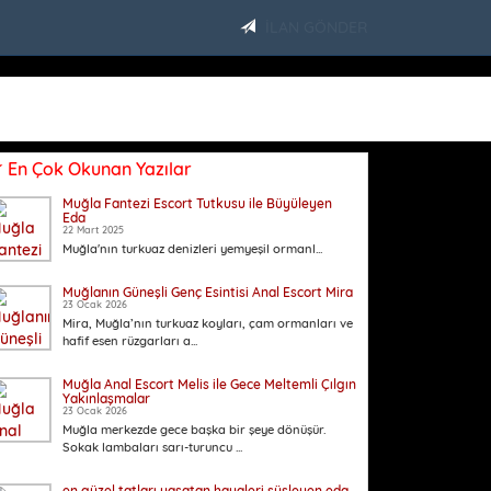
İLAN GÖNDER
En Çok Okunan Yazılar
Muğla Fantezi Escort Tutkusu ile Büyüleyen
Eda
22 Mart 2025
Muğla'nın turkuaz denizleri yemyeşil ormanl...
Muğlanın Güneşli Genç Esintisi Anal Escort Mira
23 Ocak 2026
Mira, Muğla’nın turkuaz koyları, çam ormanları ve
hafif esen rüzgarları a...
Muğla Anal Escort Melis ile Gece Meltemli Çılgın
Yakınlaşmalar
23 Ocak 2026
Muğla merkezde gece başka bir şeye dönüşür.
Sokak lambaları sarı-turuncu ...
en güzel tatları yaşatan hayaleri süsleyen eda