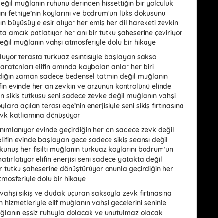
eğil muğlanın ruhunu derinden hissettiğin bir yolculuk
ını fethiye’nin koylarını ve bodrum’un lüks dokusunu
nın büyüsüyle esir alıyor her emiş her dil hareketi zevkin
kta amcık patlatıyor her anı bir tutku şaheserine çeviriyor
eğil muğlanın vahşi atmosferiyle dolu bir hikaye
buluyor terasta turkuaz esintisiyle başlayan sakso
ratonları elifin amında kaybolan anlar her biri
rdiğin zaman sadece bedensel tatmin değil muğlanın
lifin evinde her an zevkin ve arzunun kontrolünü elinde
un sikiş tutkusu seni sadece zevke değil muğlanın vahşi
lara açılan terası ege’nin enerjisiyle seni sikiş fırtınasına
zevk katliamına dönüşüyor
tanımlanıyor evinde geçirdiğin her an sadece zevk değil
elifin evinde başlayan gece sadece sikiş seansı değil
kunuş her fısıltı muğlanın turkuaz koylarını bodrum’un
 hatırlatıyor elifin enerjisi seni sadece yatakta değil
ir tutku şaheserine dönüştürüyor onunla geçirdiğin her
tmosferiyle dolu bir hikaye
 vahşi sikiş ve dudak uçuran saksoyla zevk fırtınasına
 hizmetleriyle elif muğlanın vahşi gecelerini seninle
ğlanın eşsiz ruhuyla dolacak ve unutulmaz olacak