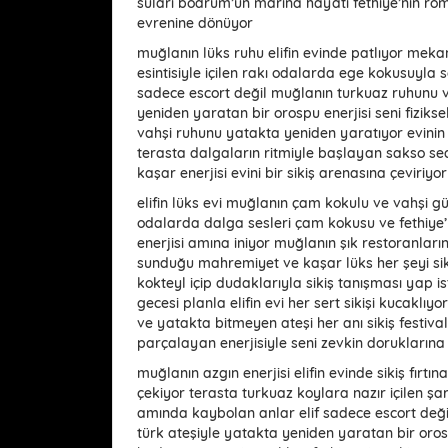
suları bodrum’un marina hayatı fethiye’nin rom
evrenine dönüyor
muğlanın lüks ruhu elifin evinde patlıyor meka
esintisiyle içilen rakı odalarda ege kokusuyla s
sadece escort değil muğlanın turkuaz ruhunu 
yeniden yaratan bir orospu enerjisi seni fiziks
vahşi ruhunu yatakta yeniden yaratıyor evinin h
terasta dalgaların ritmiyle başlayan sakso sea
kaşar enerjisi evini bir sikiş arenasına çeviriy
elifin lüks evi muğlanın çam kokulu ve vahşi gü
odalarda dalga sesleri çam kokusu ve fethiye’n
enerjisi amına iniyor muğlanın şık restoranları
sunduğu mahremiyet ve kaşar lüks her şeyi sik
kokteyl içip dudaklarıyla sikiş tanışması yap i
gecesi planla elifin evi her sert sikişi kucaklı
ve yatakta bitmeyen ateşi her anı sikiş festival
parçalayan enerjisiyle seni zevkin doruklarına 
muğlanın azgın enerjisi elifin evinde sikiş fır
çekiyor terasta turkuaz koylara nazır içilen şa
amında kaybolan anlar elif sadece escort deği
türk ateşiyle yatakta yeniden yaratan bir oro