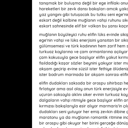
tanışmak bir buluşma değil bir ege infilakı onu
hareketleri bir zevk dansı bakışları amcık yak
yaz yangını gibi tutuşacak bu tutku seni ege’ni
eskort değil kalbine muğlanın vahşi ruhunu sik
eskort sahnesinde elif bir volkan bu şansı kaçır
muğlanın büyüleyici ruhu elifin lüks evinde si
ege’nin vahşi ve lüks enerjisini yansıtan bir sik
gülümsemesi ve türk kadınının hem zarif hem sik
turkuaz koylarına ve çam ormanlarına açılıyor 
çam kokusuyla gece başlıyor elifin yakut kırmı
fısıldadığı kaşar sözler beynini yakıyor ister 
akşam geçirip evine süzül ister fethiye ölüdeni
ister bodrum marinada bir akşam sonrası eli
elifin dudakları saksoda bir orospu sihirbazı h
fırlatıyor ama asıl olay onun türk enerjisiyle ev
uçuran saksoyla aklını siker evinin turkuaz ko
dalgaların vahşi ritmiyle gece başlıyor elifin a
kırmızısı bakışlarıyla esir alıyor marmaris’in ç
dudakları seni yutuyor her emiş zevkin dibine ç
maratonu ya da muğlanın romantik ritmine inat
bir orospu gibi okuyor her birini gerçeğe dönü